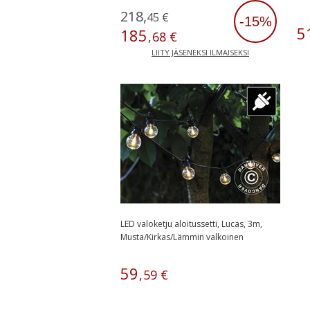
218
,
45
€
-15%
5
185
,
68
€
LIITY JÄSENEKSI ILMAISEKSI
LED valoketju aloitussetti, Lucas, 3m,
Musta/Kirkas/Lämmin valkoinen
59
,
59
€