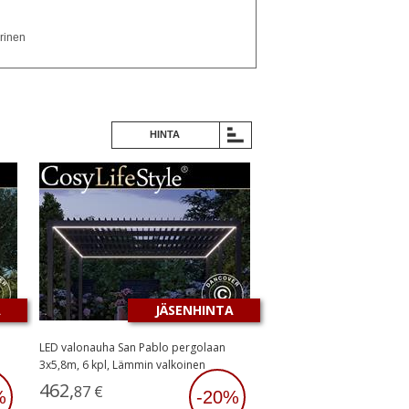
rinen
HINTA
A
JÄSENHINTA
LED valonauha San Pablo pergolaan
3x5,8m, 6 kpl, Lämmin valkoinen
462
,
87
€
%
-20%