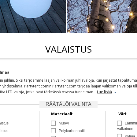
VALAISTUS
elmaa
 juhliin. Siksi tarjoamme laajan valikoiman juhlavaloja. Kun järjestät tapahtumaa 
 yhdistelmiä. Partytent.comin Partytent.com tarjoaa laajan valikoiman valoja ulk
niita LED-valoja, jotka ovat tärkeässä osassa tunnelman
…
Lue lisää
RÄÄTÄLÖI VALINTA
Materiaali:
Väri:
istus
Muovi
Lämmi
valkoinen
istus
Polykarbonaatti
Kylmä