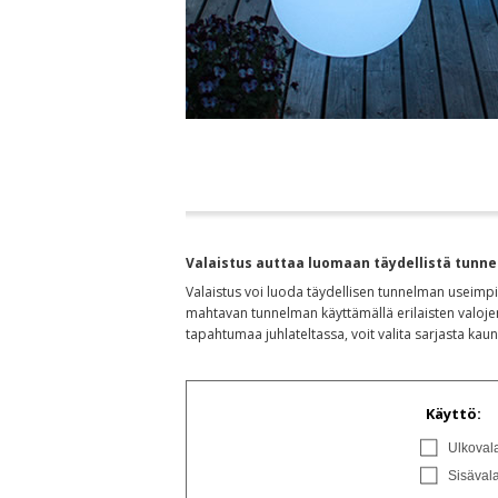
Valaistus auttaa luomaan täydellistä tunn
Valaistus voi luoda täydellisen tunnelman useimpiin
mahtavan tunnelman käyttämällä erilaisten valojen
tapahtumaa juhlateltassa, voit valita sarjasta kau
Käyttö:
Ulkovala
Sisävala