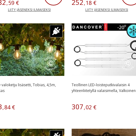
82
252
,
59
€
,
18
€
LIITY JÄSENEKSI ILMAISEKSI
LIITY JÄSENEKSI ILMAISEKSI
 valoketju lisäsetti, Tobias, 4,5m,
Teollinen LED-loisteputkivalaisin 4
kas
yhteenliitetyllä valaisimella, Valkoinen
3
307
,
84
€
,
02
€