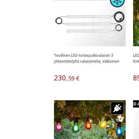
Teollinen LED-loisteputkivalaisin 3
LED
yhteenliitetyllä valaisimella, Valkoinen
Kir
230
8
,
59
€