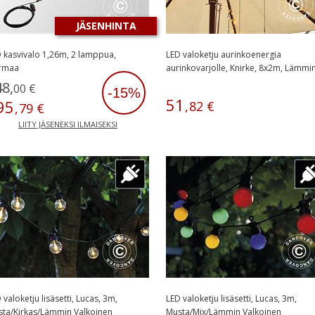
JÄSENHINTA
 kasvivalo 1,26m, 2 lamppua,
LED valoketju aurinkoenergia
rmaa
aurinkovarjolle, Knirke, 8x2m, Lämmi
valkoinen
48
,
00
€
-15%
51
95
,
82
€
,
79
€
LIITY JÄSENEKSI ILMAISEKSI
 valoketju lisäsetti, Lucas, 3m,
LED valoketju lisäsetti, Lucas, 3m,
ta/Kirkas/Lämmin Valkoinen
Musta/Mix/Lämmin Valkoinen