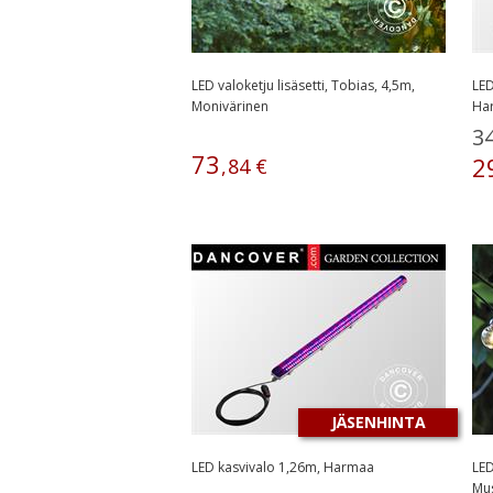
LED valoketju lisäsetti, Tobias, 4,5m,
LED
Monivärinen
Ha
3
73
2
,
84
€
JÄSENHINTA
LED kasvivalo 1,26m, Harmaa
LED
Mus