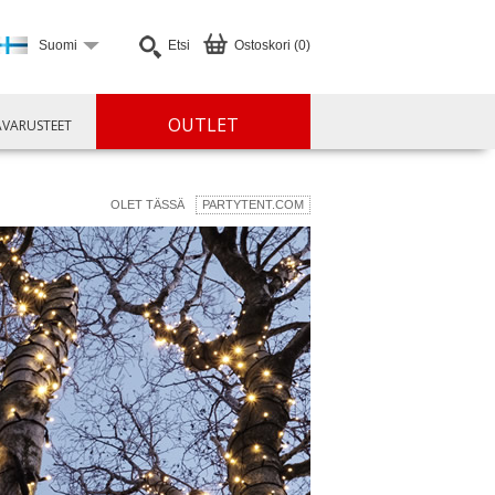
Suomi
Etsi
Ostoskori (0)
OUTLET
ÄVARUSTEET
OLET TÄSSÄ
PARTYTENT.COM