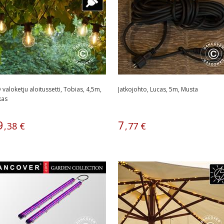
 valoketju aloitussetti, Tobias, 4,5m,
Jatkojohto, Lucas, 5m, Musta
kas
9
7
,
38
€
,
77
€