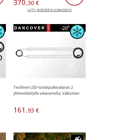
370
,
30
€
LIITY JÄSENEKSI ILMAISEKSI
Teollinen LED-loisteputkivalaisin 2
yhteenliitetyllä valaisimella, Valkoinen
161
,
93
€