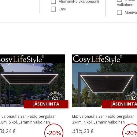
Alumiini/Polykarbonaatti
valkoinen
Lasi
Monivä
JÄSENHINTA
JÄSENHINT
 valonauha San Pablo pergolaan
LED valonauha San Pablo pergolaan
,8m, 6 kpl, Lämmin valkoinen
3x4m, 4 kpl, Lämmin valkoinen
78
,
315
,
24
€
23
€
-20%
-20