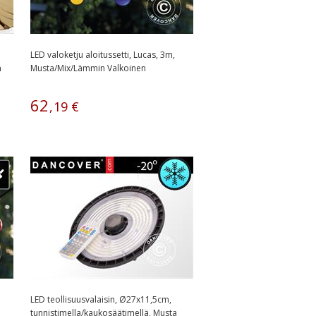
LED valoketju aloitussetti, Lucas, 3m,
n
Musta/Mix/Lämmin Valkoinen
62
,
19
€
LED teollisuusvalaisin, Ø27x11,5cm,
tunnistimella/kaukosäätimellä, Musta