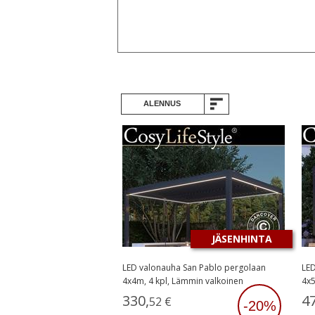
ALENNUS
JÄSENHINTA
LED valonauha San Pablo pergolaan
LED
4x4m, 4 kpl, Lämmin valkoinen
4x5
330
,
4
52
€
-20%