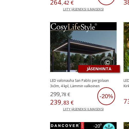
264
3
,
42
€
LIITY JÄSENEKSI ILMAISEKSI
JÄSENHINTA
LED valonauha San Pablo pergolaan
LED
3x3m, 4 kpl, Lämmin valkoinen
Kir
299
,
78
€
-20%
7
239
,
83
€
LIITY JÄSENEKSI ILMAISEKSI