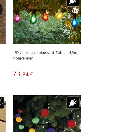
LED valoketju aloitussetti, Tobias, 4,5m,
Monivärinen
73
,
84
€