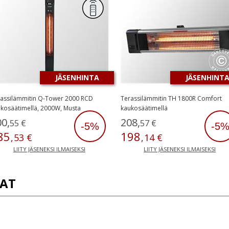
JÄSENHINTA
JÄSENHINT
assilämmitin Q-Tower 2000 RCD
Terassilämmitin TH 1800R Comfort
kosäätimellä, 2000W, Musta
kaukosäätimellä
00
,
208
,
55
€
57
€
-5%
-5
85
198
,
53
€
,
14
€
LIITY JÄSENEKSI ILMAISEKSI
LIITY JÄSENEKSI ILMAISEKSI
AT