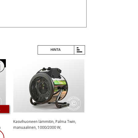
HINTA
A
Kasvihuoneen lämmitin, Palma Twin,
a
manuaalinen, 1000/2000 W,
Musta/Hopea