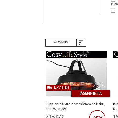
kiinn
ALENNUS
ILMAINEN
JÄSENHINTA
Riippuva hiilikuitu terassilämmitin Irabu,
Rii
1500W, Musta
MIN
218
,
1
87
€