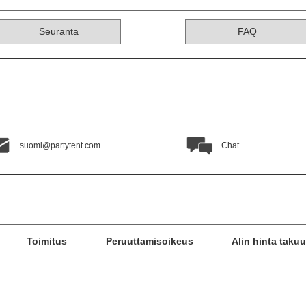
Seuranta
FAQ
suomi@partytent.com
Chat
Toimitus
Peruuttamisoikeus
Alin hinta takuu