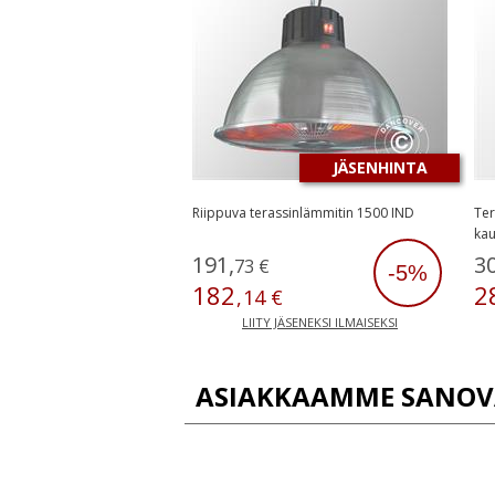
JÄSENHINTA
Riippuva terassinlämmitin 1500 IND
Ter
kau
191
,
3
73
€
-5%
182
2
,
14
€
LIITY JÄSENEKSI ILMAISEKSI
ASIAKKAAMME SANOV