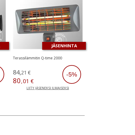
A
JÄSENHINTA
Terassilämmitin Q-time 2000
84
,
21
€
%
-5%
80
,
01
€
LIITY JÄSENEKSI ILMAISEKSI