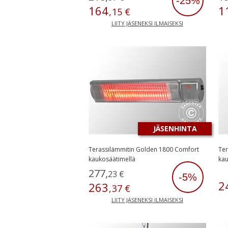
-25%
164
1
,
15
€
LIITY JÄSENEKSI ILMAISEKSI
JÄSENHINTA
Terassilämmitin Golden 1800 Comfort
Ter
kaukosäätimellä
kau
277
,
23
€
-5%
2
263
,
37
€
LIITY JÄSENEKSI ILMAISEKSI