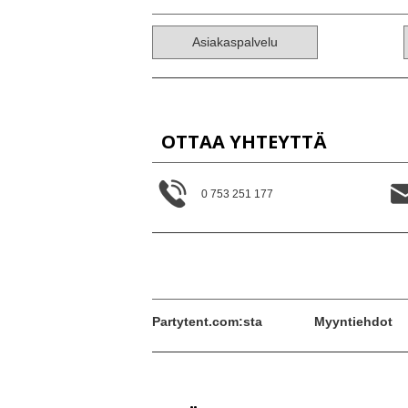
Asiakaspalvelu
OTTAA YHTEYTTÄ
0 753 251 177
Partytent.com:sta
Myyntiehdot