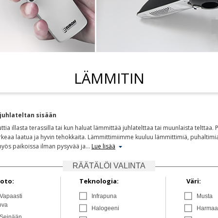
LÄMMITIN
juhlateltan sisään
 illasta terassilla tai kun haluat lämmittää juhlatelttaa tai muunlaista telttaa.
aa laatua ja hyvin tehokkaita. Lämmittimiimme kuuluu lämmittimiä, puhaltimia 
myös paikoissa ilman pysyvää ja
…
Lue lisää
RÄÄTÄLÖI VALINTA
oto:
Teknologia:
Väri:
Vapaasti
Infrapuna
Musta
ova
Halogeeni
Harmaa
Seinään