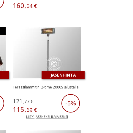
%
160
,
64
€
A
JÄSENHINTA
Terassilämmitin Q-time 2000S jalustalla
121
,
77
€
%
-5%
115
,
69
€
LIITY JÄSENEKSI ILMAISEKSI