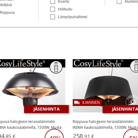
Kvartsi
Alumiini
itettävä
Hiilikuitu
Riippuva
Lämpöpuhaltimet
ILMAINEN
JÄSENHINTA
JÄSENHINT
ppuva halogeeni terassilämmitin
Riippuva halogeeni terassilämmitin
NA kaukosäätimellä, 1500W, Musta
IKEMA kaukosäätimellä, 1500W, Must
94
,
258
,
85
€
91
€