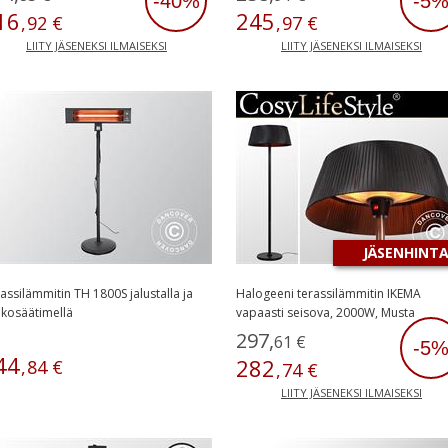
-40%
-5
16
245
,
92
€
,
97
€
LIITY JÄSENEKSI ILMAISEKSI
LIITY JÄSENEKSI ILMAISEKSI
JÄSENHINT
assilämmitin TH 1800S jalustalla ja
Halogeeni terassilämmitin IKEMA
kosäätimellä
vapaasti seisova, 2000W, Musta
297
,
61
€
-5
44
282
,
84
€
,
74
€
LIITY JÄSENEKSI ILMAISEKSI