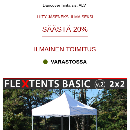
ammattilaisille, jotka tarvitsevat perustelttaa satunnaiseen
Dancover hinta sis. ALV
käyttöön. Jos aiot käyttää FleXtents® pikatelttaa säännöllisemmin,
suosittelemme tilaamaan pikateltan PRO- tai Xtreme-sarjasta.
LIITY JÄSENEKSI ILMAISEKSI
Haluatpa mieluummin Basic FleXtents® pikateltan tai kalliimman
mallin, saat taatusti kilpailukykyiset hinnat, markkinoiden laajimman
SÄÄSTÄ 20%
valikoiman, nopean toimituksen ja ammattilaisten neuvot. Voit
saada FleXtents® pikatelttoja monissa ko’oissa, malleissa, väreissä
ja digitaalisella painatuksella, jos haluat. Voimme tarjota yli 1 800
ILMAINEN TOIMITUS
yhdistelmää suosittuja FleXtents® pikatelttoja. Tiesitkö, että voit
pystyttää pikateltan vain 60 sekunnissa? FleXtents® pikateltat ovat
VARASTOSSA
helppoja käsitellä, kuljettaa ja varastoida.
FleXtents® Basic pikateltat yli 1 800 erilaisena yhdistelmänä
Etsitkö uutta FleXtents® pikatelttaa? Vieraile “Räätälöi valinta”
kohdassa partytent.com:ssa ja valitse juuri sellainen teltta, jonka
haluat tarpeidesi ja toiveidesi mukaisesti. Onko sinulla kysymyksiä
FleXtents® pikateltoista tai mistä tahansa muusta tuotteesta
Partytent.com.com:sta? Ota meihin yhteyttä puhelimella,
sähköpostilla tai käytä Chattiamme.