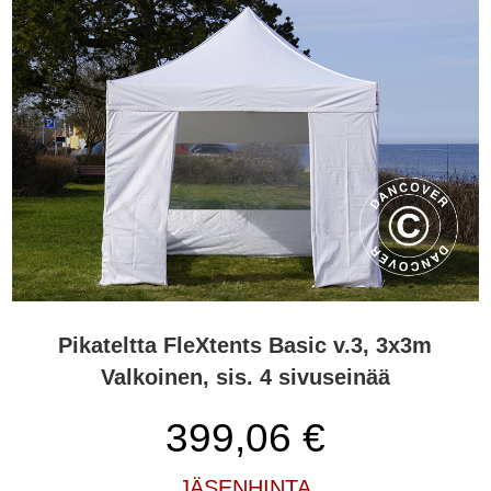
Pikateltta FleXtents Basic v.3, 3x3m
Valkoinen, sis. 4 sivuseinää
399,06
€
JÄSENHINTA