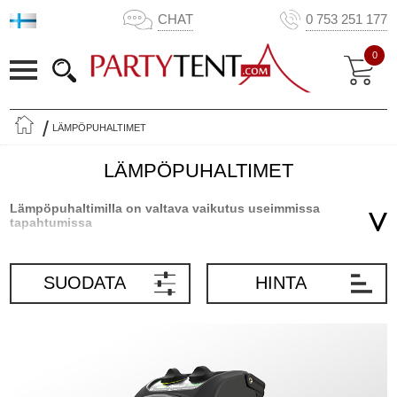
CHAT
0 753 251 177
0
LÄMPÖPUHALTIMET
LÄMPÖPUHALTIMET
Lämpöpuhaltimilla on valtava vaikutus useimmissa
tapahtumissa
Lämpöpuhaltimet ovat joustavia, tehokkaita ja helppoja käyttää
kaikenlaisissa tapahtumissa – yksityisjuhlissa sekä
SUODATA
HINTA
yritystapahtumissa juhlateltassa tai vastaavassa paikassa, jossa ei
ole pysyvää lämmitystä. Kun järjestät juhlat tai jonkun muun
tapahtuman juhlateltassa, varmista, että sinulla on aina
lämpöpuhallin valmiina, sillä usein jossain vaiheessa iltaa tulee
hiukan viileä. Lisäksi, jos sää ei ole niin lämmin kuin toivoisit alun
alkaen, lämmitä juhlateltta ennen juhlia käyttäen lämpöpuhallintasi.