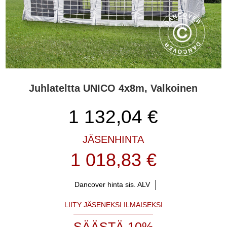
Juhlateltta UNICO 4x8m, Valkoinen
1 132,04
€
JÄSENHINTA
1 018,83 €
Dancover hinta sis. ALV
LIITY JÄSENEKSI ILMAISEKSI
SÄÄSTÄ 10%