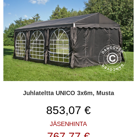
Juhlateltta UNICO 3x6m, Musta
853,07
€
JÄSENHINTA
767,77 €