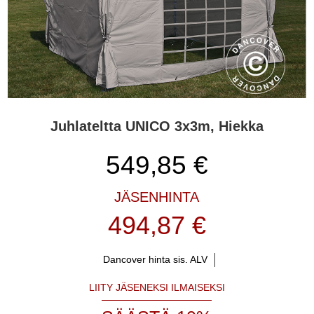
väreissä, kuten punainen, sininen, vihreä, hiekka sekä harmaa,
musta ja valkoinen. Me suunnittelemme, valmistamme ja
tarjoamme yhden markkinoiden suurimmista valikoimista
juhlatelttoja sekä tarjoamme henkilökohtaista palvelua ennen
ostoa, sen aikana ja jälkeen.
Juhlateltta UNICO 3x3m, Hiekka
549,85
€
JÄSENHINTA
494,87 €
Dancover hinta sis. ALV
LIITY JÄSENEKSI ILMAISEKSI