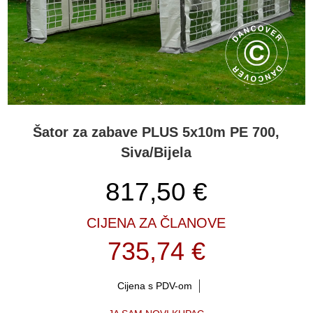
Šator za zabave PLUS 5x10m PE 700,
Siva/Bijela
817,50
€
CIJENA ZA ČLANOVE
735,74 €
Cijena s PDV-om