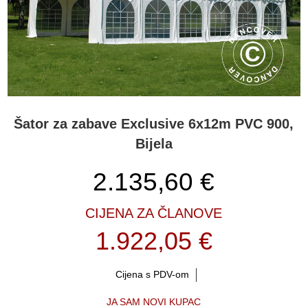
šator. Pored odgovarajućeg šatora u trgovini, izaberite opciju Kupi
Rezervne Dijelove - ovdje možete pronaći i naručiti dio(dijelove)
koji vam je potreban. S novim rezervnim dijelovima svoje šatore za
zabave možete koristiti mnogo dulje, bez potrebe kupovanja novog
šatora.
Šator za zabave Exclusive 6x12m PVC 900,
Bijela
2.135,60
€
CIJENA ZA ČLANOVE
1.922,05 €
Cijena s PDV-om
JA SAM NOVI KUPAC