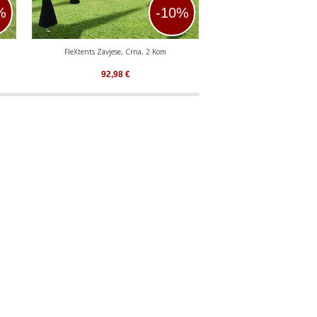
%
-10%
FleXtents Zavjese, Crna, 2 Kom
FleXtents Zavjese, Pl
92,98
€
92,98
€