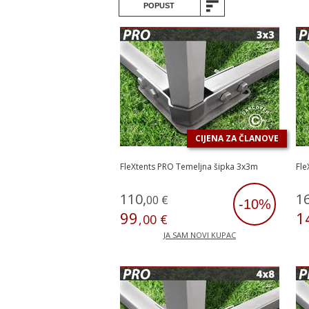
POPUST
CIJENA ZA ČLANOVE
FleXtents PRO Temeljna šipka 3x3m
Fle
110
,
1
00
€
-10%
99
1
,
00
€
JA SAM NOVI KUPAC