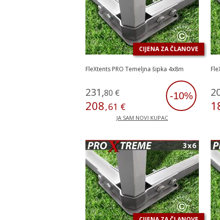
CIJENA ZA ČLANOVE
FleXtents PRO Temeljna šipka 4x8m
Fle
231
,
2
80
€
-10%
208
1
,
61
€
JA SAM NOVI KUPAC
CIJENA ZA ČLANOVE