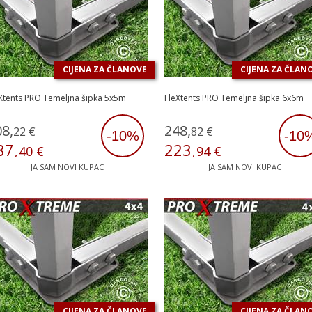
CIJENA ZA ČLANOVE
CIJENA ZA ČLAN
Xtents PRO Temeljna šipka 5x5m
FleXtents PRO Temeljna šipka 6x6m
08
,
248
,
22
€
82
€
-10%
-10
87
223
,
40
€
,
94
€
JA SAM NOVI KUPAC
JA SAM NOVI KUPAC
CIJENA ZA ČLANOVE
CIJENA ZA ČLAN