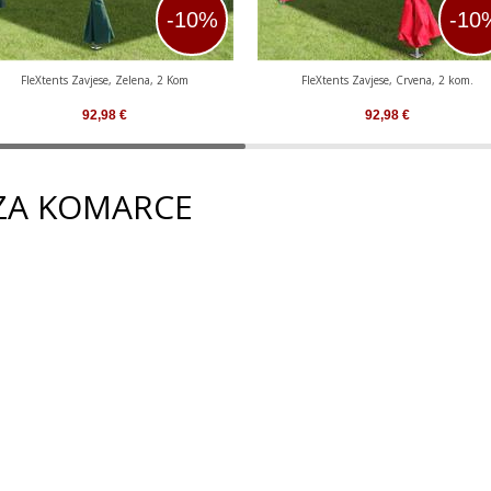
-10%
-10
FleXtents Zavjese, Zelena, 2 Kom
FleXtents Zavjese, Crvena, 2 kom.
92,98
€
92,98
€
 ZA KOMARCE