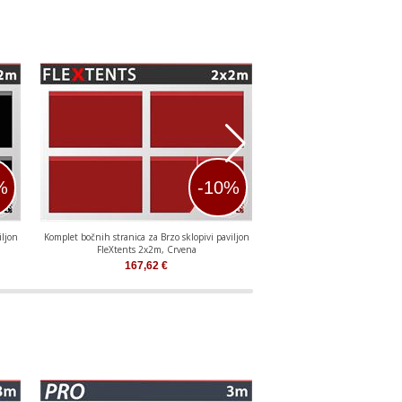
%
-10%
iljon
Komplet bočnih stranica za Brzo sklopivi paviljon
Komplet bočnih stranica za Brz
FleXtents 2x2m, Crvena
FleXtents PRO 2,5x2
167,62
€
202,99
€