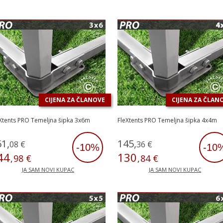
CIJENA ZA ČLANOVE
CIJENA ZA ČLAN
Xtents PRO Temeljna šipka 3x6m
FleXtents PRO Temeljna šipka 4x4m
61
,
145
,
08
€
36
€
-10%
-10
44
130
,
98
€
,
84
€
JA SAM NOVI KUPAC
JA SAM NOVI KUPAC