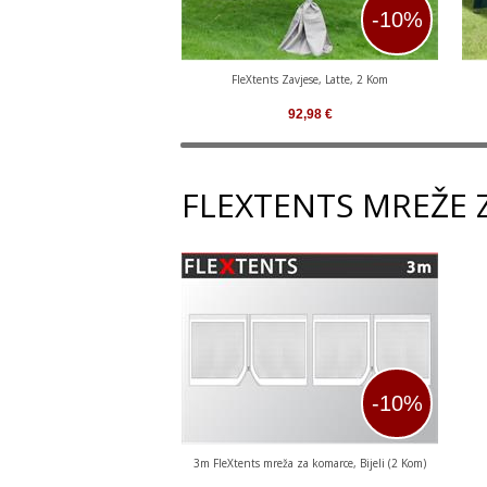
-10%
FleXtents Zavjese, Latte, 2 Kom
92,98
€
FLEXTENTS MREŽE
-10%
3m FleXtents mreža za komarce, Bijeli (2 Kom)