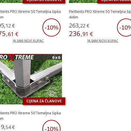
Xtents PRO Xtreme 50 Temeljna šipka
FleXtents PRO Xtreme 50 Temeljna ši
4m
4x6m
95
,
263
,
12
€
22
€
-10%
-10
75
236
,
61
€
,
91
€
JA SAM NOVI KUPAC
JA SAM NOVI KUPAC
CIJENA ZA ČLANOVE
Xtents PRO Xtreme 50 Temeljna šipka
6m
19
,
54
€
-10%