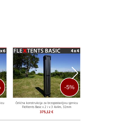
%
-5%
nicu
Čelična konstrukcija za brzopostavljivu sjenicu
Aluminijska konstrukcija za
FleXtents Basic v.2 i v.3 4x4m, 32mm
sjenicu FleXtents PRO
375,12
€
374,49
€