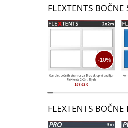
FLEXTENTS BOČNE 
-10%
Komplet bočnih stranica za Brzo sklopivi paviljon
Komp
FleXtents 2x2m, Bijela
167,62
€
FLEXTENTS BOČNE