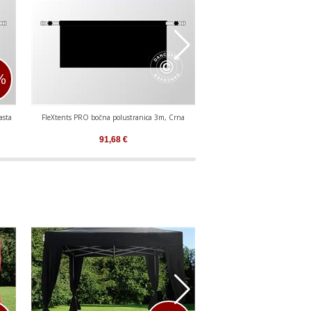
%
asta
FleXtents PRO bočna polustranica 3m, Crna
FleXtents PRO bočna polust
91,68
€
91,68
€