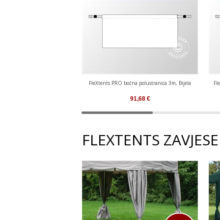
FleXtents PRO bočna polustranica 3m, Bijela
Fl
91,68
€
FLEXTENTS ZAVJESE