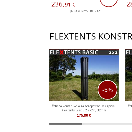
236
2
,
91
€
JA SAM NOVI KUPAC
FLEXTENTS KONSTR
-5%
Čelična konstrukcija za brzopostavljivu sjenicu
Čel
FleXtents Basic v.2 2x2m, 32mm
175,80
€