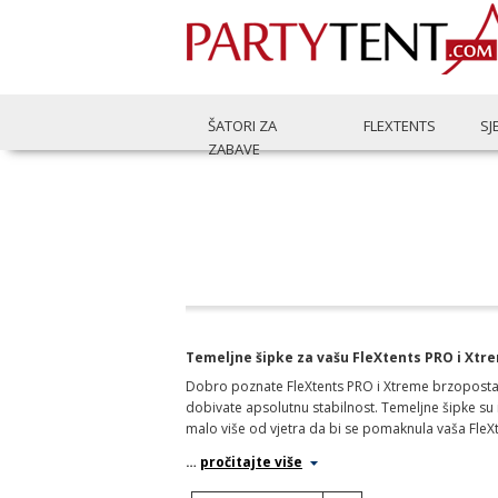
ŠATORI ZA
FLEXTENTS
SJ
ZABAVE
Temeljne šipke za vašu FleXtents PRO i Xtrem
Dobro poznate FleXtents PRO i Xtreme brzopostavlji
dobivate apsolutnu stabilnost. Temeljne šipke su iz
malo više od vjetra da bi se pomaknula vaša FleXt
…
pročitajte više