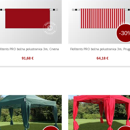
-30
eXtents PRO bočna polustranica 3m, Crvena
FleXtents PRO bočna polustranica 3m, Prug
91,68
€
64,18
€