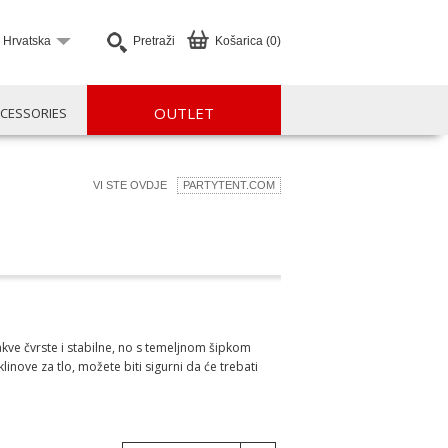
Hrvatska
Pretraži
Košarica (0)
OUTLET
CESSORIES
VI STE OVDJE
PARTYTENT.COM
akve čvrste i stabilne, no s temeljnom šipkom
linove za tlo, možete biti sigurni da će trebati