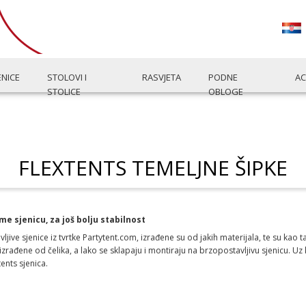
ENICE
STOLOVI I
RASVJETA
PODNE
AC
STOLICE
OBLOGE
FLEXTENTS TEMELJNE ŠIPKE
e sjenicu, za još bolju stabilnost
ve sjenice iz tvrtke Partytent.com, izrađene su od jakih materijala, te su kao t
rađene od čelika, a lako se sklapaju i montiraju na brzopostavljivu sjenicu. Uz k
ents sjenica.