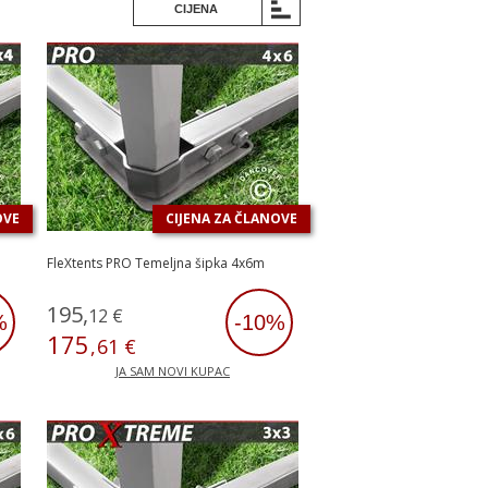
CIJENA
OVE
CIJENA ZA ČLANOVE
FleXtents PRO Temeljna šipka 4x6m
195
,
12
€
%
-10%
175
,
61
€
JA SAM NOVI KUPAC