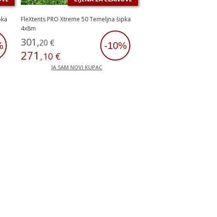
pka
FleXtents PRO Xtreme 50 Temeljna šipka
4x8m
301
,
20
€
%
-10%
271
,
10
€
JA SAM NOVI KUPAC