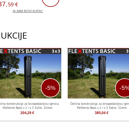
87
,
59
€
JA SAM NOVI KUPAC
UKCIJE
-5%
-5
ična konstrukcija za brzopostavljivu sjenicu
Čelična konstrukcija za brzopostavljivu sje
FleXtents Basic v.2 i v.3 3x3m, 32mm
FleXtents Basic v.2 i v.3 3x6m, 32mm
204,29
€
385,04
€