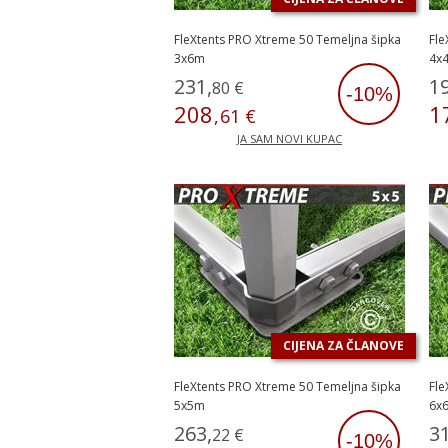
FleXtents PRO Xtreme 50 Temeljna šipka
Fle
3x6m
4x
231
,
1
80
€
-10%
208
1
,
61
€
JA SAM NOVI KUPAC
CIJENA ZA ČLANOVE
FleXtents PRO Xtreme 50 Temeljna šipka
Fle
5x5m
6x
263
,
3
22
€
-10%