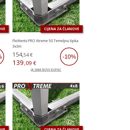
OVE
CIJENA ZA ČLANOVE
FleXtents PRO Xtreme 50 Temeljna šipka
3x3m
154
,
54
€
%
-10%
139
,
09
€
JA SAM NOVI KUPAC
OVE
CIJENA ZA ČLANOVE