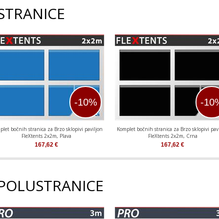
STRANICE
-10%
-10
let bočnih stranica za Brzo sklopivi paviljon
Komplet bočnih stranica za Brzo sklopivi pav
FleXtents 2x2m, Plava
FleXtents 2x2m, Crna
167,62
€
167,62
€
 POLUSTRANICE