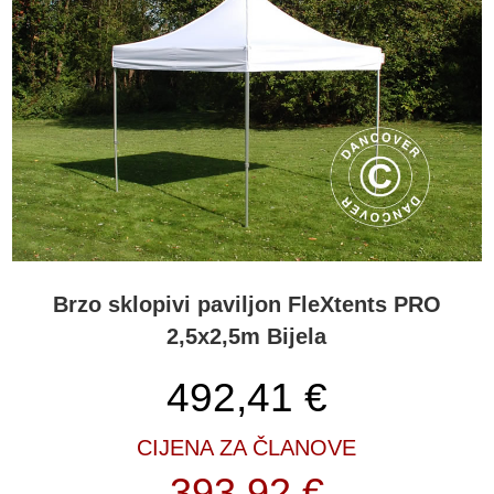
skloništa možete vidjeti na sajmovima, tržnicama, sportskim
događanjima, koncertima i dr. Popularnost ovih brzo sklopivih
paviljona temelji se na kombinaciji čvrstih, laganih materijala i
sjajne fleksibilnosti. Našim jedinstvenim FleXtents® PRO brzo
sklopivim paviljonima postigli smo sinonim za inovativnu
funkcionalnost! PRO serija ima jaku konstrukciju izrađenu od
aluminija i pokrov od čvrstog i trajnog poliestera. Drugi razlog
njihove široke popularnosti su naše proširene usluge prije, tijekom i
nakon bilo koje kupnje na partytent.com. Znamo da su mnogi
zadovoljni kupci FleXtents® brzo sklopivih paviljona odabrali
upravo nas, jer su ovdje dobili profesionalne savjete i pomoć pri
odabiru i naručivanju brzo sklopivih paviljona, potrebnog za njihovu
određenu namjenu. Kad nabavite FleXtents® PRO brzo sklopivi
Brzo sklopivi paviljon FleXtents PRO
paviljon iz Partytent.coma, uvijek se možete pouzdati u znanja i
2,5x2,5m Bijela
usluge FleXtents® Servisne Ekipe.
FleXtents® PRO brzo sklopivi paviljoni nude inovaciju i
492,41
€
funkcionalnost
FleXtents® PRO brzo sklopivi paviljoni su visokokvalitetni paviljoni,
CIJENA ZA ČLANOVE
od jakih i laganih materijala. Različiti oblici ovih paviljona idealni su
393,92 €
za sve vrste događanja, poput tržnica, sajmova, zabava, sportskih i