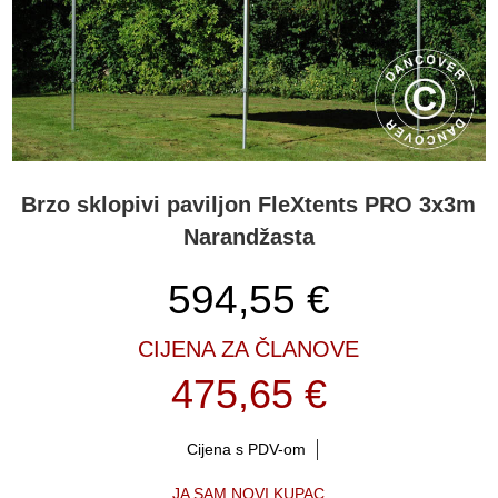
Brzo sklopivi paviljon FleXtents PRO 3x3m
Narandžasta
594,55
€
CIJENA ZA ČLANOVE
475,65 €
Cijena s PDV-om
JA SAM NOVI KUPAC