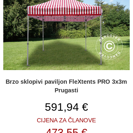
Brzo sklopivi paviljon FleXtents PRO 3x3m
Prugasti
591,94
€
CIJENA ZA ČLANOVE
473,55 €