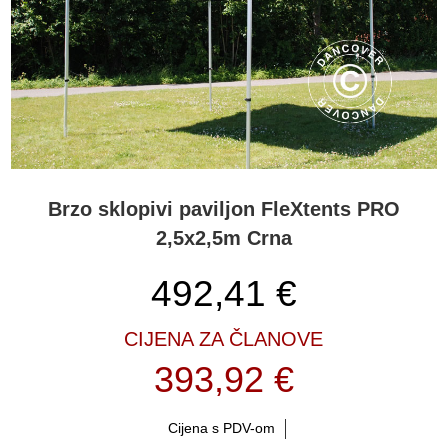
drugih serija paviljona. Imajte na umu da FleXtents® PRO brzo
sklopive paviljone možete nabaviti i s individualiziranim digitalnim
tiskom. Neka vaš logotip i ostalo bude otiskan na vašem sljedećem
brzo sklopivom paviljonu i budite sigurni da će ga primijetiti na
sajmu ili drugim događanjima. Nudimo impresivnih 1.800 različitih
kombinacija ovih popularnih brzo sklopivih paviljona. Jeste li znali
da se FleXtents® PRO brzo sklopivi paviljon može postaviti u samo
60 sekundi? Kupujete li novi brzo sklopivi paviljon? Molimo birajte
opciju ‘Prilagodi Izbor’ na Partytent.com.com i pronađite upravo
onaj FleXtents® PRO brzo sklopivi paviljon koji želite.
Brzo sklopivi paviljon FleXtents PRO
2,5x2,5m Crna
492,41
€
CIJENA ZA ČLANOVE
393,92 €
Cijena s PDV-om