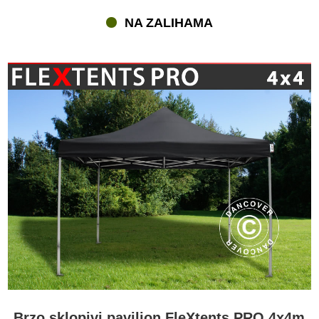
NA ZALIHAMA
Brzo sklopivi paviljon FleXtents PRO 4x4m