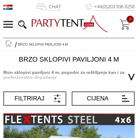
CHAT
+44(0)203 936 8258
0
BRZO SKLOPIVI PAVILJONI 4 M
BRZO SKLOPIVI PAVILJONI 4 M
Brzo sklopivi paviljoni 4 m, pogodni za roštiljanje kao i za
profesionalno događanje
FleXtents® brzo sklopivi paviljoni od 4 m iz Partytent.coma su
visokokvalitetni, lagani i kompaktni paviljoni. Ovi elegantni paviljoni
FILTRIRAJ
CIJENA
se mogu koristiti za privatne zabave kao i za profesionalna
događanja poput tržnica, sajmova, lansiranja proizvoda i još
mnogo toga. Ovi inovativni brzo sklopivi paviljoni su prirodno
okupljalište, kao i praktično utočište koje vam pruža hladovinu od
sunca i zaštitu od kiše. Popularni brzo sklopivi paviljoni iz
Partytent.coma profesionalna su referentna vrijednost za sve koji