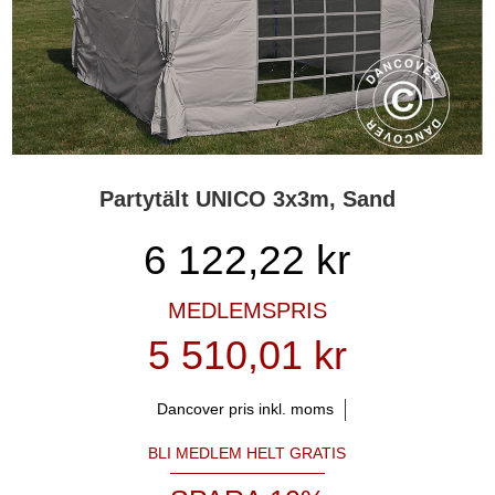
färger såsom rött, blått, grönt, sand och grått, svart samt vitt. Vi
designar, tillverkar och erbjuder ett av de största utbuden av
partytält på marknaden och erbjuder personlig service före, under
och efter alla köp.
Partytält UNICO 3x3m, Sand
6 122,22
kr
MEDLEMSPRIS
5 510,01 kr
Dancover pris inkl. moms
BLI MEDLEM HELT GRATIS