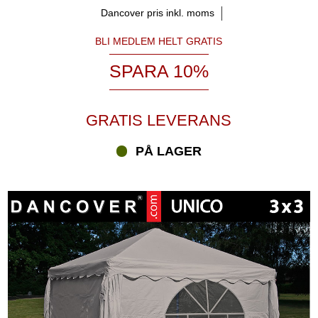
så att du kan få den klassiska romantiska färgen för ditt bröllop och
Dancover pris inkl. moms
mer. Samtidigt har vi partytält i färgerna röd, svart, mörkgrå, blå,
BLI MEDLEM HELT GRATIS
sand och grön. Oavsett vilken färg på partytältet som du föredrar
kan du få ett färgstarkt och vackert partytält i många år. UNICO
SPARA 10%
partytältens lätta och slitstarka överdrag har ett underbart
utseende och ljushet. De olika färgerna på överdragen ger dig en
speciell atmosfär inuti partytältet. Detta är när det är ljust ute, men
också när olika ljusdekorationer belyser partytältet från insidan.
GRATIS LEVERANS
Letar du efter ett nytt, innovativt och färgglatt partytält?
PÅ LAGER
Partytält UNICO från Partytent.com är innovativa och färgglada
partytält för de flesta typer av evenemang. Vi är en stor leverantör
av partytält och andra evenemangsprodukter i Europa. Bland vårt
enorma urval av högkvalitativa partytält erbjuder vi detta unika
partytält med en perfekt kombination av välkända material. Det
eleganta partytältet har ett lätt, slitstarkt och 100 % vattentätt
PVC/polyesteröverdrag i kombination med den robusta
galvaniserade stålställningen som du känner igen från våra
klassiska partytält med ett PE- eller PVC-överdrag. Du kan få de
eleganta partytälten UNICO i olika storlekar samt livliga och ljusa