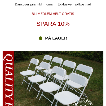
du ett brett urval av alla andra eventtillbehör som du behöver. Du
Dancover pris inkl. moms
Exklusive fraktkostnad
kan få eleganta partytält, snabbtält, golv, mattor, uppvärmning,
bordsdukar, dekorationsgardiner och beklädnad till partytält. Du
BLI MEDLEM HELT GRATIS
kan även beställa mjuka och romantiska överdrag och rosetter för
några av stolarna. När du dekorerar stolarna så här kommer dina
SPARA 10%
gäster att känna sig ännu mer välkomna. Om du har frågor om
våra festpaket eller någon av de andra eventprodukterna, kontakta
våra experter via telefon, e-post eller chatt.
PÅ LAGER