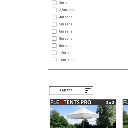
3m serie
3,5m serie
4m serie
5m serie
6m serie
8m serie
9m serie
12m serie
16m serie
RABATT