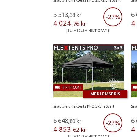
Snabbtält FleXtents PRO 2,5x2,5m Svart
Sna
5
513
,
6
38
kr
-27%
4
024
4
,
76
kr
BLI MEDLEM HELT GRATIS
FRI FRAKT
MEDLEMSPRIS
Snabbtält FleXtents PRO 3x3m Svart
Sna
6
648
,
6
80
kr
-27%
4
853
4
,
62
kr
BLI MEDLEM HELT GRATIS