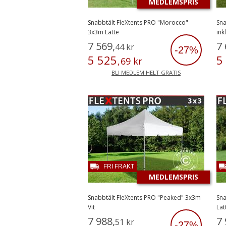
MEDLEMSPRIS
Snabbtält FleXtents PRO "Morocco"
Sna
3x3m Latte
ink
7
569
,
7
44
kr
-27%
5
525
5
,
69
kr
BLI MEDLEM HELT GRATIS
FRI FRAKT
MEDLEMSPRIS
Snabbtält FleXtents PRO "Peaked" 3x3m
Sna
Vit
Lat
7
988
,
7
51
kr
-27%