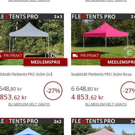
FRI FRAKT
FRI FRAKT
MEDLEMSPRIS
MEDLEMSPRI
bbtält FleXtents PRO 3x3m Grå
Snabbtält FleXtents PRO 3x3m Rosa
648
,
6
648
,
80
kr
80
kr
-27%
-27
853
4
853
,
62
kr
,
62
kr
BLI MEDLEM HELT GRATIS
BLI MEDLEM HELT GRATIS