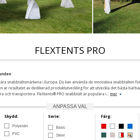
FLEXTENTS PRO
kunden
ära snabbtältsmärkena i Europa. Du kan använda de innovativa snabbtälten fö
r resultatet av dedikerad produktutveckling för att utveckla det bästa bärbara 
agra och transportera. FleXtents® PRO snabbtält är populära i
…
mer
ANPASSA VAL
Skydd:
Serie:
Färg:
Polyester
Basic
PVC
Steel