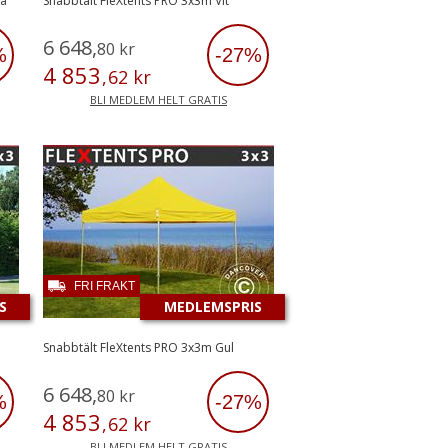
lå
Snabbtält FleXtents PRO 3x3m Vit
6
648
,
80
kr
%
-27%
4
853
,
62
kr
BLI MEDLEM HELT GRATIS
FRI FRAKT
S
MEDLEMSPRIS
Snabbtält FleXtents PRO 3x3m Gul
6
648
,
80
kr
%
-27%
4
853
,
62
kr
BLI MEDLEM HELT GRATIS