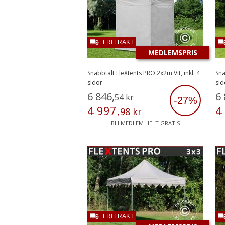
FRI FRAKT
MEDLEMSPRIS
Snabbtält FleXtents PRO 2x2m Vit, inkl. 4
Sna
sidor
sid
6
846
,
6
54
kr
-27%
4
997
4
,
98
kr
BLI MEDLEM HELT GRATIS
FRI FRAKT