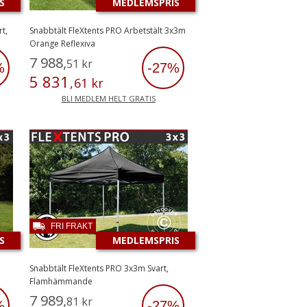
S
MEDLEMSPRIS
t,
Snabbtält FleXtents PRO Arbetstält 3x3m
Orange Reflexiva
7
988
,
51
kr
%
-27%
5
831
,
61
kr
BLI MEDLEM HELT GRATIS
FRI FRAKT
S
MEDLEMSPRIS
Snabbtält FleXtents PRO 3x3m Svart,
Flamhämmande
7
989
,
81
kr
%
-27%