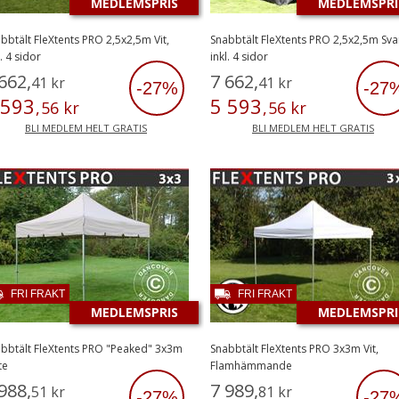
MEDLEMSPRIS
MEDLEMSPRI
bbtält FleXtents PRO 2,5x2,5m Vit,
Snabbtält FleXtents PRO 2,5x2,5m Svar
l. 4 sidor
inkl. 4 sidor
662
,
7
662
,
41
kr
41
kr
-27%
-27
593
5
593
,
56
kr
,
56
kr
BLI MEDLEM HELT GRATIS
BLI MEDLEM HELT GRATIS
FRI FRAKT
FRI FRAKT
MEDLEMSPRIS
MEDLEMSPRI
bbtält FleXtents PRO "Peaked" 3x3m
Snabbtält FleXtents PRO 3x3m Vit,
te
Flamhämmande
988
,
7
989
,
51
kr
81
kr
-27%
-27