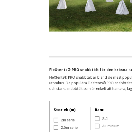
FleXtents® PRO snabbtält för den kräsna 
FleXtents® PRO snabbtält är bland de mest popul
utomhus. De populära FleXtents® PRO snabbtälten ä
och starkt snabbtält som är enkelt att hantera, l
Storlek (m):
Ram:
Stål
2m serie
Aluminium
2,5m serie