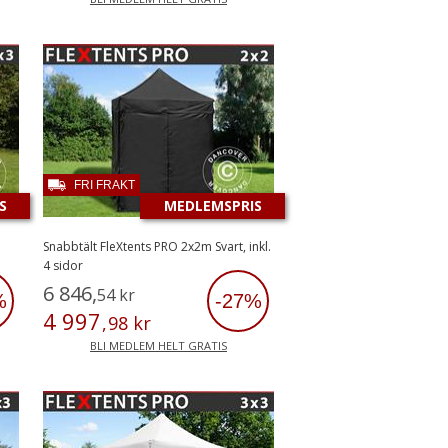
FRI FRAKT
S
MEDLEMSPRIS
Snabbtält FleXtents PRO 2x2m Svart, inkl.
4 sidor
6
846
,
54
kr
%
-27%
4
997
,
98
kr
BLI MEDLEM HELT GRATIS