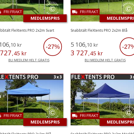
FRI FRAKT
FRI FRAKT
MEDLEMSPRIS
MEDLEMSPRI
bbtält FleXtents PRO 2x2m Svart
Snabbtält FleXtents PRO 2x2m Blå
106
,
5
106
,
10
kr
10
kr
-27%
-27
727
3
727
,
45
kr
,
45
kr
BLI MEDLEM HELT GRATIS
BLI MEDLEM HELT GRATIS
FRI FRAKT
FRI FRAKT
MEDLEMSPRIS
MEDLEMSPRI