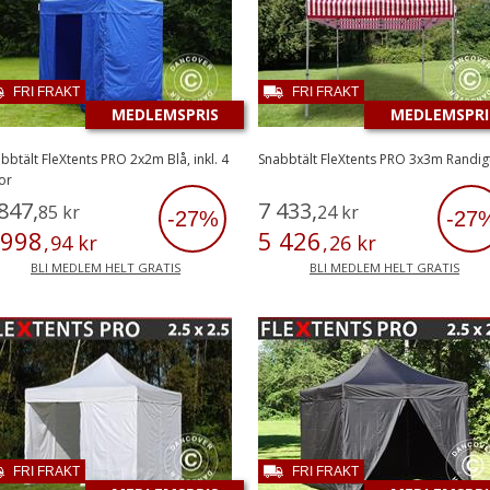
FRI FRAKT
FRI FRAKT
MEDLEMSPRIS
MEDLEMSPRI
bbtält FleXtents PRO 2x2m Blå, inkl. 4
Snabbtält FleXtents PRO 3x3m Randig
or
847
,
7
433
,
85
kr
24
kr
-27%
-27
998
5
426
,
94
kr
,
26
kr
BLI MEDLEM HELT GRATIS
BLI MEDLEM HELT GRATIS
FRI FRAKT
FRI FRAKT