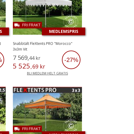
FRI FRAKT
S
MEDLEMSPRIS
t
Snabbtält FleXtents PRO "Morocco"
3x3m Vit
7
569
,
44
kr
%
-27%
5
525
,
69
kr
BLI MEDLEM HELT GRATIS
FRI FRAKT