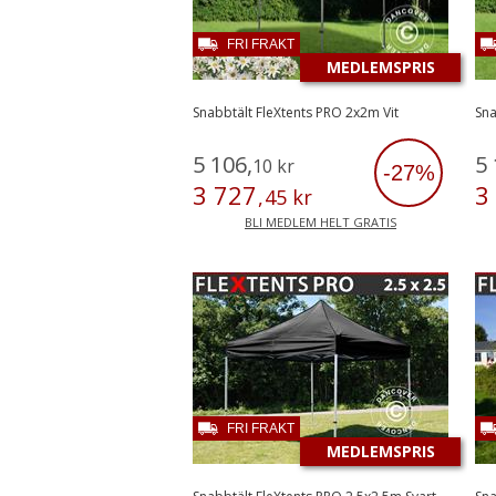
FRI FRAKT
MEDLEMSPRIS
Snabbtält FleXtents PRO 2x2m Vit
Sna
5
106
,
5
10
kr
-27%
3
727
3
,
45
kr
BLI MEDLEM HELT GRATIS
FRI FRAKT
MEDLEMSPRIS