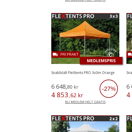
FRI FRAKT
MEDLEMSPRIS
Snabbtält FleXtents PRO 3x3m Orange
Sna
6
648
,
6
80
kr
-27%
4
853
4
,
62
kr
BLI MEDLEM HELT GRATIS