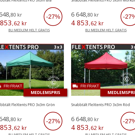
bbtält FleXtents PRO 3x3m Blå
Snabbtält FleXtents PRO 3x3m Mörkb
648
,
6
648
,
80
kr
80
kr
-27%
-27
853
4
853
,
62
kr
,
62
kr
BLI MEDLEM HELT GRATIS
BLI MEDLEM HELT GRATIS
FRI FRAKT
FRI FRAKT
MEDLEMSPRIS
MEDLEMSPRI
bbtält FleXtents PRO 3x3m Grön
Snabbtält FleXtents PRO 3x3m Röd
648
,
6
648
,
80
kr
80
kr
-27%
-27
853
4
853
,
62
kr
,
62
kr
BLI MEDLEM HELT GRATIS
BLI MEDLEM HELT GRATIS