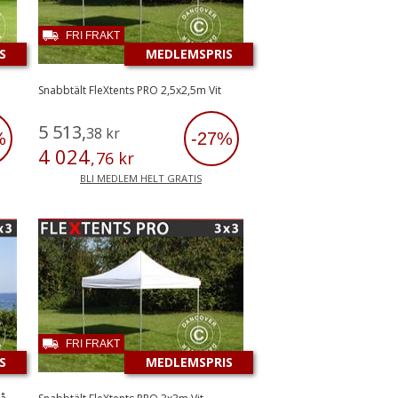
FRI FRAKT
S
MEDLEMSPRIS
Snabbtält FleXtents PRO 2,5x2,5m Vit
5
513
,
38
kr
%
-27%
4
024
,
76
kr
BLI MEDLEM HELT GRATIS
FRI FRAKT
S
MEDLEMSPRIS