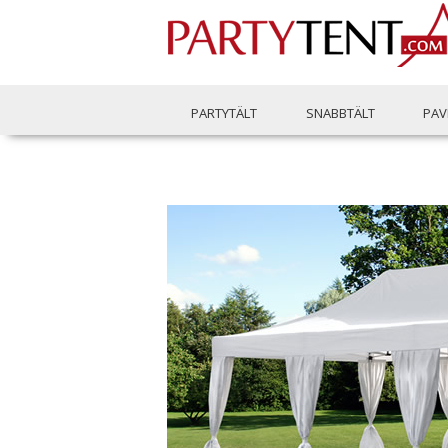
PARTYTÄLT
SNABBTÄLT
PAV