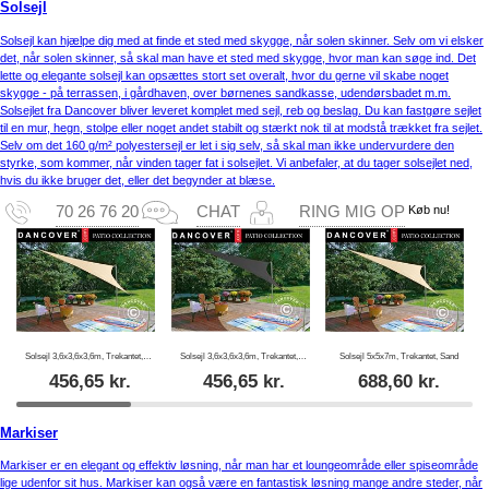
Solsejl
Solsejl kan hjælpe dig med at finde et sted med skygge, når solen skinner. Selv om vi elsker
det, når solen skinner, så skal man have et sted med skygge, hvor man kan søge ind. Det
lette og elegante solsejl kan opsættes stort set overalt, hvor du gerne vil skabe noget
skygge - på terrassen, i gårdhaven, over børnenes sandkasse, udendørsbadet m.m.
Solsejlet fra Dancover bliver leveret komplet med sejl, reb og beslag. Du kan fastgøre sejlet
til en mur, hegn, stolpe eller noget andet stabilt og stærkt nok til at modstå trækket fra sejlet.
Selv om det 160 g/m² polyestersejl er let i sig selv, så skal man ikke undervurdere den
styrke, som kommer, når vinden tager fat i solsejlet. Vi anbefaler, at du tager solsejlet ned,
hvis du ikke bruger det, eller det begynder at blæse.
Køb nu!
70 26 76 20
CHAT
RING MIG OP
Solsejl 3,6x3,6x3,6m, Trekantet, Sand
Solsejl 3,6x3,6x3,6m, Trekantet, Antracit
Solsejl 5x5x7m, Trekantet, Sand
456,65
kr.
456,65
kr.
688,60
kr.
Markiser
Markiser er en elegant og effektiv løsning, når man har et loungeområde eller spiseområde
lige udenfor sit hus. Markiser kan også være en fantastisk løsning mange andre steder, når