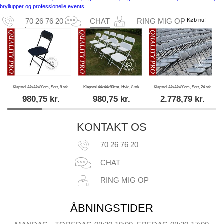
bryllupper og professionelle events.
Køb nu!
70 26 76 20
CHAT
RING MIG OP
Klapstol 44x44x80cm, Sort, 8 stk.
Klapstol 44x44x80cm, Hvid, 8 stk.
Klapstol 44x44x80cm, Sort, 24 stk.
980,75
kr.
980,75
kr.
2.778,79
kr.
KONTAKT OS
70 26 76 20
CHAT
RING MIG OP
ÅBNINGSTIDER