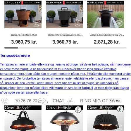
Bålfad, Ø74,5x80cm, Rust
Bålfad m/brændeopbevaring, Ø74,5x80cm, Sort
Bålfad m/brændeopbevaring, Ø60x73cm, Sort
3.960,75
kr.
3.960,75
kr.
2.871,28
kr.
Terrassevarmere
Terrassevarmere er både effektive og nemme at bruge, så de er helt oplagte, når man gerne
vil have mest muligt ud af sin terrasse m.m. Dancover har en lang række effektive
terrassevarmere, som både kan bruges monteret på en mur, fritstående eller monteret under
en parasol. De forskellige terrassevarmere er enten elektriske eller gasdrevne, men uanset
så skaber de den varme i uderummet, som gør det muligt at hygge sig udendørs på
tidspunkter, hvor der måske ellers ville være en smule for køligt til, at man rigtigt kan slappe
af og nyde sin terrasse eller have.
Køb nu!
70 26 76 20
CHAT
RING MIG OP