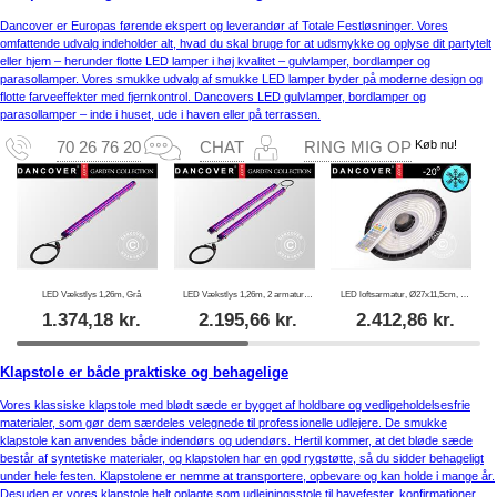
Dancover er Europas førende ekspert og leverandør af Totale Festløsninger. Vores
omfattende udvalg indeholder alt, hvad du skal bruge for at udsmykke og oplyse dit partytelt
eller hjem – herunder flotte LED lamper i høj kvalitet – gulvlamper, bordlamper og
parasollamper. Vores smukke udvalg af smukke LED lamper byder på moderne design og
flotte farveeffekter med fjernkontrol. Dancovers LED gulvlamper, bordlamper og
parasollamper – inde i huset, ude i haven eller på terrassen.
Køb nu!
70 26 76 20
CHAT
RING MIG OP
LED Vækstlys 1,26m, Grå
LED Vækstlys 1,26m, 2 armaturer, Grå
LED loftsarmatur, Ø27x11,5cm, med sensor/fjernbetjening, Sort
1.374,18
kr.
2.195,66
kr.
2.412,86
kr.
Klapstole er både praktiske og behagelige
Vores klassiske klapstole med blødt sæde er bygget af holdbare og vedligeholdelsesfrie
materialer, som gør dem særdeles velegnede til professionelle udlejere. De smukke
klapstole kan anvendes både indendørs og udendørs. Hertil kommer, at det bløde sæde
består af syntetiske materialer, og klapstolen har en god rygstøtte, så du sidder behageligt
under hele festen. Klapstolene er nemme at transportere, opbevare og kan holde i mange år.
Desuden er vores klapstole helt oplagte som udlejningsstole til havefester, konfirmationer,