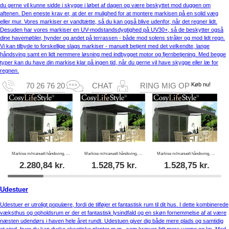
du gerne vil kunne sidde i skygge i løbet af dagen og være beskyttet mod duggen om
aftenen. Den eneste krav er, at der er mulighed for at montere markisen på en solid væg
eller mur. Vores markiser er vandtætte, så du kan også blive udenfor, når det regner lidt.
Desuden har vores markiser en UV-modstandsdygtighed på UV30+, så de beskytter også
dine havemøbler, hynder og andet på terrassen - både mod solens stråler og mod lidt regn.
Vi kan tilbyde to forskellige slags markiser - manuelt betjent med det velkendte, lange
håndsving samt en lidt nemmere løsning med indbygget motor og fjernbetjening. Med begge
typer kan du have din markise klar på ingen tid, når du gerne vil have skygge eller læ for
regnen.
Køb nu!
70 26 76 20
CHAT
RING MIG OP
Markise m/manuelt håndsving, 3,95x3m, Grå/Gråt stel
Markise m/manuelt håndsving, 2,95x2m, Sort/Sort stel
Markise m/manuelt håndsving, 2,95x2m, Grå/Gråt stel
2.280,84
kr.
1.528,75
kr.
1.528,75
kr.
Udestuer
Udestuer er utroligt populære, fordi de tilføjer et fantastisk rum til dit hus. I dette kombinerede
væksthus og opholdsrum er der et fantastisk lysindfald og en skøn fornemmelse af at være
næsten udendørs i haven hele året rundt. Udestuen giver dig både mere plads og samtidig