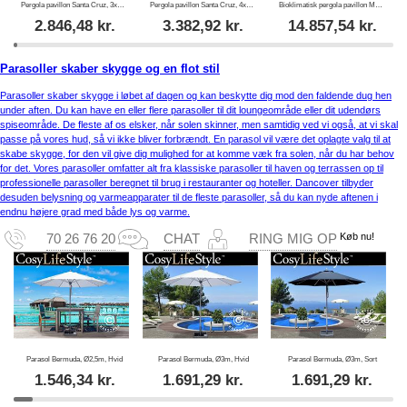
Pergola pavillon Santa Cruz, 3x3m, Mørkegrå
Pergola pavillon Santa Cruz, 4x4m, Mørkegrå
Bioklimatisk pergola pavillon Monterey S2 m/4 sidevægge, 3x4m, sort
2.846,48
kr.
3.382,92
kr.
14.857,54
kr.
Parasoller skaber skygge og en flot stil
Parasoller skaber skygge i løbet af dagen og kan beskytte dig mod den faldende dug hen
under aften. Du kan have en eller flere parasoller til dit loungeområde eller dit udendørs
spiseområde. De fleste af os elsker, når solen skinner, men samtidig ved vi også, at vi skal
passe på vores hud, så vi ikke bliver forbrændt. En parasol vil være det oplagte valg til at
skabe skygge, for den vil give dig mulighed for at komme væk fra solen, når du har behov
for det. Vores parasoller omfatter alt fra klassiske parasoller til haven og terrassen op til
professionelle parasoller beregnet til brug i restauranter og hoteller. Dancover tilbyder
desuden belysning og varmeapparater til de fleste parasoller, så du kan nyde aftenen i
endnu højere grad med både lys og varme.
Køb nu!
70 26 76 20
CHAT
RING MIG OP
Parasol Bermuda, Ø2,5m, Hvid
Parasol Bermuda, Ø3m, Hvid
Parasol Bermuda, Ø3m, Sort
1.546,34
kr.
1.691,29
kr.
1.691,29
kr.