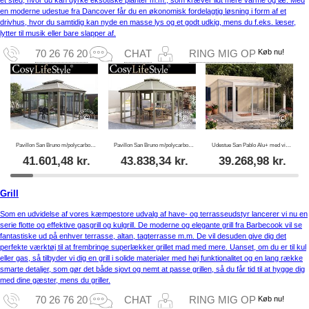
et sted, hvor du kan dyrke eksotiske planter m.m., som kræver lidt mere varme og læ. Med
en moderne udestue fra Dancover får du en økonomisk fordelagtig løsning i form af et
drivhus, hvor du samtidig kan nyde en masse lys og et godt udkig, mens du f.eks. læser,
lytter til musik eller bare slapper af.
Køb nu!
70 26 76 20
CHAT
RING MIG OP
Pavillon San Bruno m/polycarbonat, 3x4m, Messing
Pavillon San Bruno m/polycarbonat, ottekantet 4,35x4,35m, Messing
Udestue San Pablo Alu+ med vinduer + skydedøre, 4x4m, Hvid
41.601,48
kr.
43.838,34
kr.
39.268,98
kr.
Grill
Som en udvidelse af vores kæmpestore udvalg af have- og terrasseudstyr lancerer vi nu en
serie flotte og effektive gasgrill og kulgrill. De moderne og elegante grill fra Barbecook vil se
fantastiske ud på enhver terrasse, altan, tagterrasse m.m. De vil desuden give dig det
perfekte værktøj til at frembringe superlækker grillet mad med mere. Uanset, om du er til kul
eller gas, så tilbyder vi dig en grill i solide materialer med høj funktionalitet og en lang række
smarte detaljer, som gør det både sjovt og nemt at passe grillen, så du får tid til at hygge dig
med dine gæster, mens du griller.
Køb nu!
70 26 76 20
CHAT
RING MIG OP