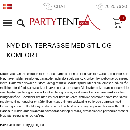
CHAT
70 26 76 20
0
NYD DIN TERRASSE MED STIL OG
KOMFORT!
Udeliv ville ganske enkelt ikke være det samme uden en lang række kvalitetsprodukter som
bl.a. havemøbler, pavilloner, parasoller, udendørsbelysning, krukker, hyndebokse og meget
mere. Dancover tilbyder et stort udvalg af disse kvalitetsprodukter til din terrasse, så du får
mulighed for til fulde at nyde livet i haven og på terrassen. Vi tilbyder polyrattan loungemøbler
med bløde hynder og en serie fodskamler og borde, så du selv kan sammensætte dit livs
loungeområde. Kombiner det med en eller flere af vores smukke parasoller, som kan samle
møblerne til et hyggeligt område til en masse timers afslapning og hygge sammen med
familie og venner eller blot nyde din have helt selv. Vores udvalg af parasoller omfatter alt fra
klassiske runde eller firkantede haveparasoller op til store, professionelle parasoller mest til
brug på restauranter og cafeer.
Havepavilloner til skygge og læ