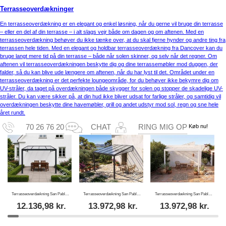
Terrasseoverdækninger
En terrasseoverdækning er en elegant og enkel løsning, når du gerne vil bruge din terrasse
– eller en del af din terrasse – i alt slags vejr både om dagen og om aftenen. Med en
terrasseoverdækning behøver du ikke tænke over, at du skal fjerne hynder og andre ting fra
terrassen hele tiden. Med en elegant og holdbar terrasseoverdækning fra Dancover kan du
bruge langt mere tid på din terrasse – både når solen skinner, og selv når det regner. Om
aftenen vil terrasseoverdækningen beskytte dig og dine terrassemøbler mod duggen, der
falder, så du kan blive ude længere om aftenen, når du har lyst til det. Området under en
terrasseoverdækning er det perfekte loungeområde, for du behøver ikke bekymre dig om
UV-stråler, da taget på overdækningen både skygger for solen og stopper de skadelige UV-
stråler. Du kan være sikker på, at din hud ikke bliver udsat for farlige stråler, og samtidig vil
overdækningen beskytte dine havemøbler, grill og andet udstyr mod sol, regn og sne hele
året rundt.
Køb nu!
70 26 76 20
CHAT
RING MIG OP
Terrasseoverdækning San Pablo Alu+, 3x3m, Sort
Terrasseoverdækning San Pablo Alu+, 3x4m, Sort
Terrasseoverdækning San Pablo Alu+, 3x4m, Hvid
12.136,98
kr.
13.972,98
kr.
13.972,98
kr.