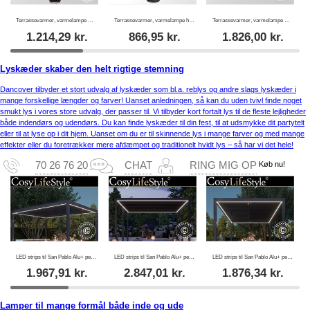
Terrassevarmer, varmelampe med karbon Irabu, 1500W, Sort
Terrassevarmer, varmelampe halogen MINNA m/fjernbetjening, 1500W, Sort
Terrassevarmer, varmelampe med halogen IKEMA m/fjernbetjening, 1500W, Sort
1.214,29
kr.
866,95
kr.
1.826,00
kr.
Lyskæder skaber den helt rigtige stemning
Dancover tilbyder et stort udvalg af lyskæder som bl.a. reblys og andre slags lyskæder i
mange forskellige længder og farver! Uanset anledningen, så kan du uden tvivl finde noget
smukt lys i vores store udvalg, der passer til. Vi tilbyder kort fortalt lys til de fleste lejligheder
både indendørs og udendørs. Du kan finde lyskæder til din fest, til at udsmykke dit partytelt
eller til at lyse op i dit hjem. Uanset om du er til skinnende lys i mange farver og med mange
effekter eller du foretrækker mere afdæmpet og traditionelt hvidt lys – så har vi det hele!
Køb nu!
70 26 76 20
CHAT
RING MIG OP
LED strips til San Pablo Alu+ pergola 4x4m, 4 stk., Varm hvid
LED strips til San Pablo Alu+ pergola 4x5,8m, 6 stk., Varm hvid
LED strips til San Pablo Alu+ pergola 3x4m, 4 stk., Varm hvid
1.967,91
kr.
2.847,01
kr.
1.876,34
kr.
Lamper til mange formål både inde og ude