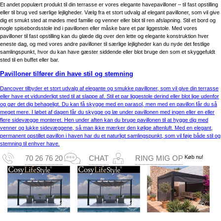
Et andet populært produkt til din terrasse er vores elegante havepavilloner – til fast opstilling
eller til brug ved særlige lejligheder. Vælg fra et stort udvalg af elegant pavilloner, som vil give
dig et smukt sted at mødes med familie og venner eller blot til ren afslapning. Stil et bord og
nogle spisebordsstole ind i pavillonen eller måske bare et par liggestole. Med vores
pavilloner til fast opstilling kan du glæde dig over den lette og elegante konstruktion hver
eneste dag, og med vores andre pavilloner til særlige lejligheder kan du nyde det festlige
samlingspunkt, hvor du kan have gæster siddende eller blot bruge den som et skyggefuldt
sted til en buffet eller bar.
Pavilloner tilfører din have stil og stemning
Dancover tilbyder et stort udvalg af elegante og smukke pavilloner, som vil give din terrasse
eller have et vidunderligt sted til at slappe af. Stil et par liggestole derind eller blot lige udenfor
og gør det dig behageligt. Du kan få skygge med en parasol, men med en pavillon får du så
meget mere. I løbet af dagen får du skygge og læ under pavillonen med ingen eller en eller
flere sidevægge monteret. Hen under aften kan du bruge pavillonen til at hygge dig med
venner og lukke sidevæggene, så man ikke mærker den kølige aftenluft. Med en elegant,
permanent opstillet pavillon i haven har du et naturligt samlingspunkt, som vil føje både stil og
stemning til enhver have.
Køb nu!
70 26 76 20
CHAT
RING MIG OP