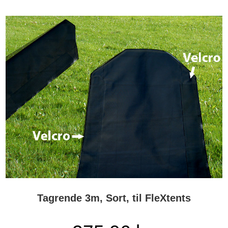
Tagrende 3m, Sort, til FleXtents