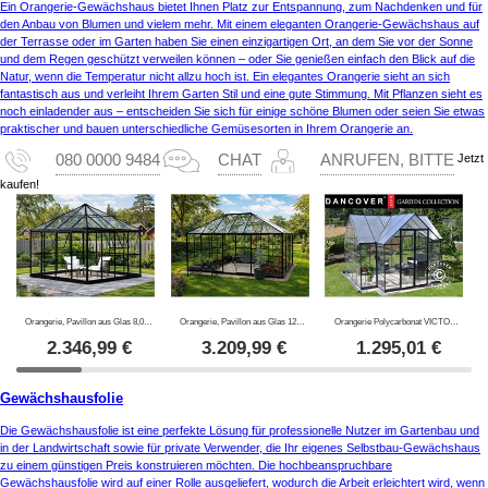
Ein Orangerie-Gewächshaus bietet Ihnen Platz zur Entspannung, zum Nachdenken und für
den Anbau von Blumen und vielem mehr. Mit einem eleganten Orangerie-Gewächshaus auf
der Terrasse oder im Garten haben Sie einen einzigartigen Ort, an dem Sie vor der Sonne
und dem Regen geschützt verweilen können – oder Sie genießen einfach den Blick auf die
Natur, wenn die Temperatur nicht allzu hoch ist. Ein elegantes Orangerie sieht an sich
fantastisch aus und verleiht Ihrem Garten Stil und eine gute Stimmung. Mit Pflanzen sieht es
noch einladender aus – entscheiden Sie sich für einige schöne Blumen oder seien Sie etwas
praktischer und bauen unterschiedliche Gemüsesorten in Ihrem Orangerie an.
Jetzt
080 0000 9484
CHAT
ANRUFEN, BITTE
kaufen!
Orangerie, Pavillon aus Glas 8,06m², 2,82x2,86x2,8m mit Sockel, Schwarz
Orangerie, Pavillon aus Glas 12m², 4,2x2,86x2,84m mit Sockel, Schwarz
Orangerie Polycarbonat VICTORY, 10,41m², Palram/Canopia, 3,66x3,05x2,69m, Grau
2.346,99
€
3.209,99
€
1.295,01
€
Gewächshausfolie
Die Gewächshausfolie ist eine perfekte Lösung für professionelle Nutzer im Gartenbau und
in der Landwirtschaft sowie für private Verwender, die Ihr eigenes Selbstbau-Gewächshaus
zu einem günstigen Preis konstruieren möchten. Die hochbeanspruchbare
Gewächshausfolie wird auf einer Rolle ausgeliefert, wodurch die Arbeit erleichtert wird, wenn