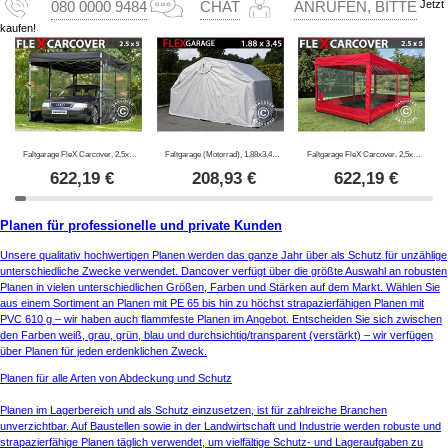
Jetzt
080 0000 9484
CHAT
ANRUFEN, BITTE
kaufen!
Faltgarage FleX Carcover, 2,5x5m, Schwarz
Faltgarage (Motorrad), 1,88x3,45x1,9m, Grau
Faltgarage FleX Carcover, 2,5x5m, Rot
622,19
€
208,93
€
622,19
€
Planen für professionelle und private Kunden
Unsere qualitativ hochwertigen Planen werden das ganze Jahr über als Schutz für unzählige
unterschiedliche Zwecke verwendet. Dancover verfügt über die größte Auswahl an robusten
Planen in vielen unterschiedlichen Größen, Farben und Stärken auf dem Markt. Wählen Sie
aus einem Sortiment an Planen mit PE 65 bis hin zu höchst strapazierfähigen Planen mit
PVC 610 g – wir haben auch flammfeste Planen im Angebot. Entscheiden Sie sich zwischen
den Farben weiß, grau, grün, blau und durchsichtig/transparent (verstärkt) – wir verfügen
über Planen für jeden erdenklichen Zweck.
Planen für alle Arten von Abdeckung und Schutz
Planen im Lagerbereich und als Schutz einzusetzen, ist für zahlreiche Branchen
unverzichtbar. Auf Baustellen sowie in der Landwirtschaft und Industrie werden robuste und
strapazierfähige Planen täglich verwendet, um vielfältige Schutz- und Lageraufgaben zu