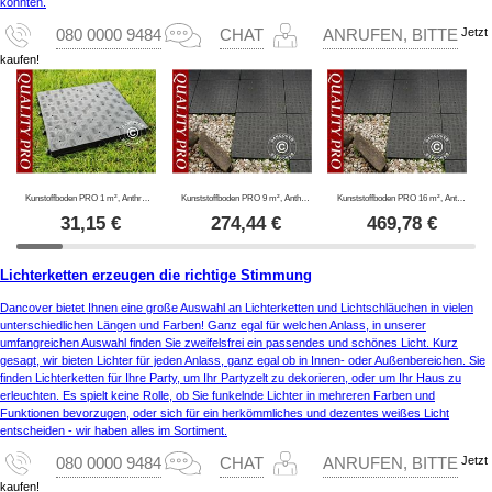
könnten.
Jetzt
080 0000 9484
CHAT
ANRUFEN, BITTE
kaufen!
Kunstoffboden PRO 1 m², Anthrazit (4 St.)
Kunststoffboden PRO 9 m², Anthrazit
Kunststoffboden PRO 16 m², Anthrazit
31,15
€
274,44
€
469,78
€
Lichterketten erzeugen die richtige Stimmung
Dancover bietet Ihnen eine große Auswahl an Lichterketten und Lichtschläuchen in vielen
unterschiedlichen Längen und Farben! Ganz egal für welchen Anlass, in unserer
umfangreichen Auswahl finden Sie zweifelsfrei ein passendes und schönes Licht. Kurz
gesagt, wir bieten Lichter für jeden Anlass, ganz egal ob in Innen- oder Außenbereichen. Sie
finden Lichterketten für Ihre Party, um Ihr Partyzelt zu dekorieren, oder um Ihr Haus zu
erleuchten. Es spielt keine Rolle, ob Sie funkelnde Lichter in mehreren Farben und
Funktionen bevorzugen, oder sich für ein herkömmliches und dezentes weißes Licht
entscheiden - wir haben alles im Sortiment.
Jetzt
080 0000 9484
CHAT
ANRUFEN, BITTE
kaufen!