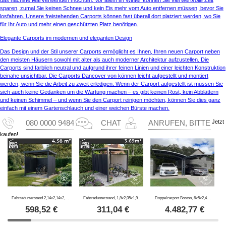
sparen, zumal Sie keinen Schnee und kein Eis mehr vom Auto entfernen müssen, bevor Sie
losfahren. Unsere freistehenden Carports können fast überall dort platziert werden, wo Sie
für Ihr Auto und mehr einen geschützten Platz benötigen.
Elegante Carports im modernen und eleganten Design
Das Design und der Stil unserer Carports ermöglicht es Ihnen, Ihren neuen Carport neben
den meisten Häusern sowohl mit alter als auch moderner Architektur aufzustellen. Die
Carports sind farblich neutral und aufgrund ihrer feinen Linien und einer leichten Konstruktion
beinahe unsichtbar. Die Carports Dancover von können leicht aufgestellt und montiert
werden, wenn Sie die Arbeit zu zweit erledigen. Wenn der Carport aufgestellt ist müssen Sie
sich auch keine Gedanken um die Wartung machen – es gibt keinen Rost, kein Abblättern
und keinen Schimmel – und wenn Sie den Carport reinigen möchten, können Sie dies ganz
einfach mit einem Gartenschlauch und einer weichen Bürste machen.
Jetzt
080 0000 9484
CHAT
ANRUFEN, BITTE
kaufen!
Fahrradunterstand 2,14x2,14x2,04m, 4,57m2, ProShed®, Anthrazit
Fahrradunterstand, 1,8x2,05x1,93m, ProShed®, Anthrazit
Doppelcarport Boston, 6x5x2,4m, Grau
598,52
€
311,04
€
4.482,77
€