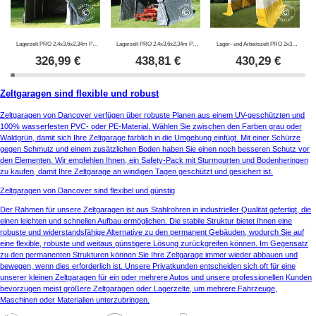
Lagerzelt PRO 2,4x3,6x2,34m PE, Grau
Lagerzelt PRO 2,4x3,6x2,34m PVC, Grau
Lager- und Arbeitszelt PRO 2x3x2m, PVC, weiß/gelb, flammfest
326,99
€
438,81
€
430,29
€
Zeltgaragen sind flexible und robust
Zeltgaragen von Dancover verfügen über robuste Planen aus einem UV-geschützten und
100% wasserfesten PVC- oder PE-Material. Wählen Sie zwischen den Farben grau oder
Waldgrün, damit sich Ihre Zeltgarage farblich in die Umgebung einfügt. Mit einer Schürze
gegen Schmutz und einem zusätzlichen Boden haben Sie einen noch besseren Schutz vor
den Elementen. Wir empfehlen Ihnen, ein Safety-Pack mit Sturmgurten und Bodenheringen
zu kaufen, damit Ihre Zeltgarage an windigen Tagen geschützt und gesichert ist.
Zeltgaragen von Dancover sind flexibel und günstig
Der Rahmen für unsere Zeltgaragen ist aus Stahlrohren in industrieller Qualität gefertigt, die
einen leichten und schnellen Aufbau ermöglichen. Die stabile Struktur bietet Ihnen eine
robuste und widerstandsfähige Alternative zu den permanent Gebäuden, wodurch Sie auf
eine flexible, robuste und weitaus günstigere Lösung zurückgreifen können. Im Gegensatz
zu den permanenten Strukturen können Sie Ihre Zeltgarage immer wieder abbauen und
bewegen, wenn dies erforderlich ist. Unsere Privatkunden entscheiden sich oft für eine
unserer kleinen Zeltgaragen für ein oder mehrere Autos und unsere professionellen Kunden
bevorzugen meist größere Zeltgaragen oder Lagerzelte, um mehrere Fahrzeuge,
Maschinen oder Materialien unterzubringen.