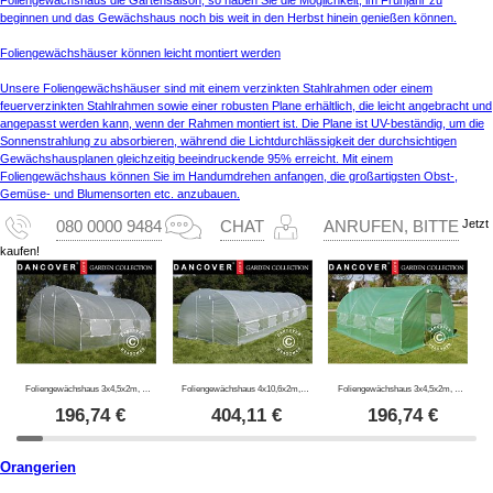
beginnen und das Gewächshaus noch bis weit in den Herbst hinein genießen können.
Foliengewächshäuser können leicht montiert werden
Unsere Foliengewächshäuser sind mit einem verzinkten Stahlrahmen oder einem
feuerverzinkten Stahlrahmen sowie einer robusten Plane erhältlich, die leicht angebracht und
angepasst werden kann, wenn der Rahmen montiert ist. Die Plane ist UV-beständig, um die
Sonnenstrahlung zu absorbieren, während die Lichtdurchlässigkeit der durchsichtigen
Gewächshausplanen gleichzeitig beeindruckende 95% erreicht. Mit einem
Foliengewächshaus können Sie im Handumdrehen anfangen, die großartigsten Obst-,
Gemüse- und Blumensorten etc. anzubauen.
Jetzt
080 0000 9484
CHAT
ANRUFEN, BITTE
kaufen!
Foliengewächshaus 3x4,5x2m, 13,5m², Durchsichtig
Foliengewächshaus 4x10,6x2m, 42,4m², Durchsichtig
Foliengewächshaus 3x4,5x2m, 13,5m², Grün
196,74
€
404,11
€
196,74
€
Orangerien