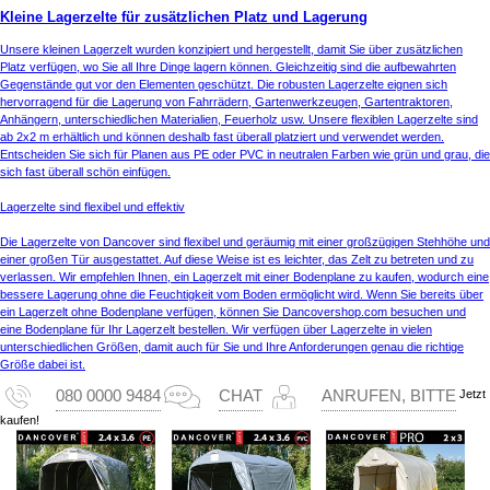
Kleine Lagerzelte für zusätzlichen Platz und Lagerung
Unsere kleinen Lagerzelt wurden konzipiert und hergestellt, damit Sie über zusätzlichen
Platz verfügen, wo Sie all Ihre Dinge lagern können. Gleichzeitig sind die aufbewahrten
Gegenstände gut vor den Elementen geschützt. Die robusten Lagerzelte eignen sich
hervorragend für die Lagerung von Fahrrädern, Gartenwerkzeugen, Gartentraktoren,
Anhängern, unterschiedlichen Materialien, Feuerholz usw. Unsere flexiblen Lagerzelte sind
ab 2x2 m erhältlich und können deshalb fast überall platziert und verwendet werden.
Entscheiden Sie sich für Planen aus PE oder PVC in neutralen Farben wie grün und grau, die
sich fast überall schön einfügen.
Lagerzelte sind flexibel und effektiv
Die Lagerzelte von Dancover sind flexibel und geräumig mit einer großzügigen Stehhöhe und
einer großen Tür ausgestattet. Auf diese Weise ist es leichter, das Zelt zu betreten und zu
verlassen. Wir empfehlen Ihnen, ein Lagerzelt mit einer Bodenplane zu kaufen, wodurch eine
bessere Lagerung ohne die Feuchtigkeit vom Boden ermöglicht wird. Wenn Sie bereits über
ein Lagerzelt ohne Bodenplane verfügen, können Sie Dancovershop.com besuchen und
eine Bodenplane für Ihr Lagerzelt bestellen. Wir verfügen über Lagerzelte in vielen
unterschiedlichen Größen, damit auch für Sie und Ihre Anforderungen genau die richtige
Größe dabei ist.
Jetzt
080 0000 9484
CHAT
ANRUFEN, BITTE
kaufen!