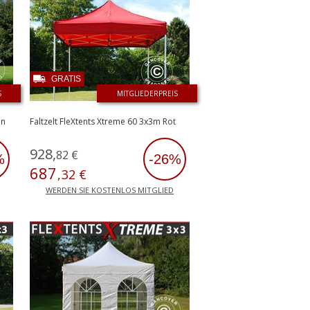
GRATIS
S
MITGLIEDERPREIS
ün
Faltzelt FleXtents Xtreme 60 3x3m Rot
928
,
82
€
%
-26%
687
,
32
€
WERDEN SIE KOSTENLOS MITGLIED