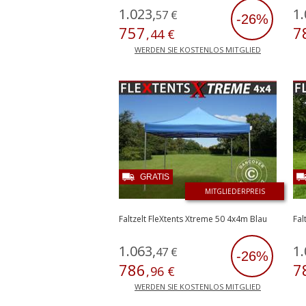
1
.
023
,
1
.
57
€
-26%
757
7
,
44
€
WERDEN SIE KOSTENLOS MITGLIED
GRATIS
MITGLIEDERPREIS
Faltzelt FleXtents Xtreme 50 4x4m Blau
Fal
1
.
063
,
1
.
47
€
-26%
786
7
,
96
€
WERDEN SIE KOSTENLOS MITGLIED