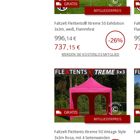
GRATIS
MITGLIEDERPREIS
Faltzelt FleXtents® Xtreme 50 Exhibition
Fal
3x3m, weiß, Flammfest
Fl
996
,
9
14
€
-26%
737
7
,
15
€
WERDEN SIE KOSTENLOS MITGLIED
GRATIS
MITGLIEDERPREIS
Faltzelt FleXtents Xtreme 50 Vintage Style
Fal
3x3m Rosa, mit 4 Seitenwänden