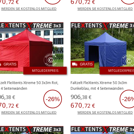
70
670
,
72
€
,
72
€
WERDEN SIE KOSTENLOS MITGLIED
WERDEN SIE KOSTENLOS MITGLIED
GRATIS
GRATIS
MITGLIEDERPREIS
MITGLIEDERPREI
tzelt FleXtents Xtreme 50 3x3m Rot,
Faltzelt FleXtents Xtreme 50 3x3m
 4 Seitenwänden
Dunkeblau, mit 4 Seitenwänden
06
,
906
,
38
€
38
€
-26%
-26
70
670
,
72
€
,
72
€
WERDEN SIE KOSTENLOS MITGLIED
WERDEN SIE KOSTENLOS MITGLIED