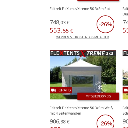
Faltzelt FleXtents Xtreme 50 3x3m Rot
Fal
Du
748
,
7
03
€
-26%
553
5
,
55
€
WERDEN SIE KOSTENLOS MITGLIED
GRATIS
MITGLIEDERPREIS
Faltzelt FleXtents Xtreme 50 3x3m Weiß,
Fal
mit 4 Seitenwänden
Sch
906
,
9
38
€
-26%