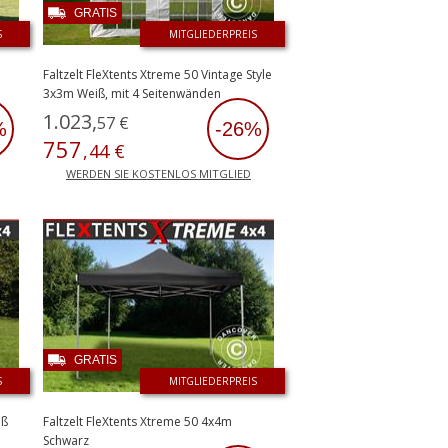
GRATIS
S
MITGLIEDERPREIS
Faltzelt FleXtents Xtreme 50 Vintage Style
3x3m Weiß, mit 4 Seitenwänden
1
.
023
,
57
€
%
-26%
757
,
44
€
WERDEN SIE KOSTENLOS MITGLIED
GRATIS
S
MITGLIEDERPREIS
iß
Faltzelt FleXtents Xtreme 50 4x4m
Schwarz