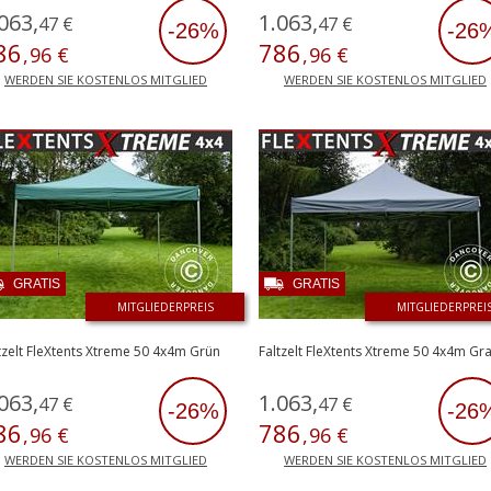
063
,
1
.
063
,
47
€
47
€
-26%
-26
86
786
,
96
€
,
96
€
WERDEN SIE KOSTENLOS MITGLIED
WERDEN SIE KOSTENLOS MITGLIED
GRATIS
GRATIS
MITGLIEDERPREIS
MITGLIEDERPREI
tzelt FleXtents Xtreme 50 4x4m Grün
Faltzelt FleXtents Xtreme 50 4x4m Gr
063
,
1
.
063
,
47
€
47
€
-26%
-26
86
786
,
96
€
,
96
€
WERDEN SIE KOSTENLOS MITGLIED
WERDEN SIE KOSTENLOS MITGLIED