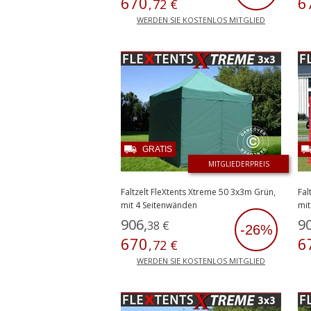
670
6
,
72
€
WERDEN SIE KOSTENLOS MITGLIED
GRATIS
MITGLIEDERPREIS
Faltzelt FleXtents Xtreme 50 3x3m Grün,
Fal
mit 4 Seitenwänden
mit
906
,
9
38
€
-26%
670
6
,
72
€
WERDEN SIE KOSTENLOS MITGLIED