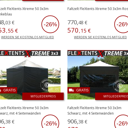
tzelt FleXtents Xtreme 50 3x3m
Faltzelt FleXtents Xtreme 50 3x3m Ro
nkeblau
48
,
770
,
03
€
48
€
-26%
-26
53
570
,
55
€
,
15
€
WERDEN SIE KOSTENLOS MITGLIED
WERDEN SIE KOSTENLOS MITGLIED
GRATIS
GRATIS
MITGLIEDERPREIS
MITGLIEDERPREI
tzelt FleXtents Xtreme 50 3x3m
Faltzelt FleXtents Xtreme 50 3x3m
warz, mit 4 Seitenwänden
Schwarz, mit 4 Seitenwänden
06
,
906
,
38
€
38
€
-26%
-26