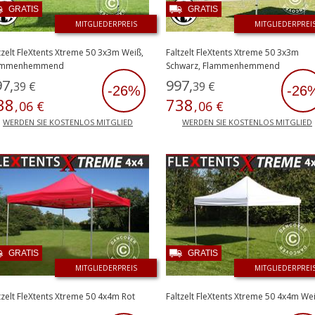
GRATIS
GRATIS
MITGLIEDERPREIS
MITGLIEDERPREI
tzelt FleXtents Xtreme 50 3x3m Weiß,
Faltzelt FleXtents Xtreme 50 3x3m
ammenhemmend
Schwarz, Flammenhemmend
97
,
997
,
39
€
39
€
-26%
-26
38
738
,
06
€
,
06
€
WERDEN SIE KOSTENLOS MITGLIED
WERDEN SIE KOSTENLOS MITGLIED
GRATIS
GRATIS
MITGLIEDERPREIS
MITGLIEDERPREI
tzelt FleXtents Xtreme 50 4x4m Rot
Faltzelt FleXtents Xtreme 50 4x4m We