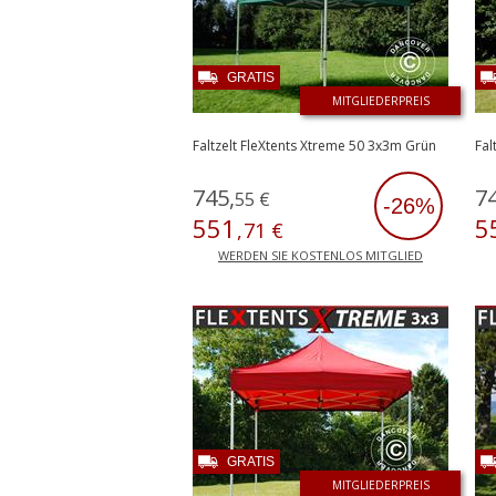
GRATIS
MITGLIEDERPREIS
Faltzelt FleXtents Xtreme 50 3x3m Grün
Fal
745
,
7
55
€
-26%
551
5
,
71
€
WERDEN SIE KOSTENLOS MITGLIED
GRATIS
MITGLIEDERPREIS