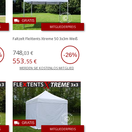
GRATIS
S
MITGLIEDERPREIS
Faltzelt FleXtents Xtreme 50 3x3m Weiß
748
,
03
€
%
-26%
553
,
55
€
WERDEN SIE KOSTENLOS MITGLIED
GRATIS
S
MITGLIEDERPREIS