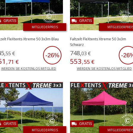
GRATIS
GRATIS
MITGLIEDERPREIS
MITGLIEDERPREI
tzelt FleXtents Xtreme 50 3x3m Blau
Faltzelt FleXtents Xtreme 50 3x3m
Schwarz
45
,
748
,
55
€
03
€
-26%
-26
51
553
,
71
€
,
55
€
WERDEN SIE KOSTENLOS MITGLIED
WERDEN SIE KOSTENLOS MITGLIED
GRATIS
GRATIS
MITGLIEDERPREIS
MITGLIEDERPREI