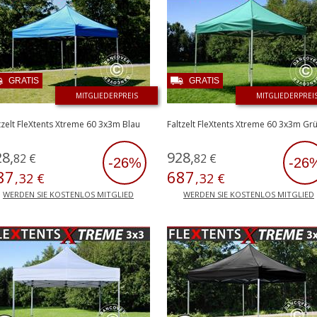
GRATIS
GRATIS
MITGLIEDERPREIS
MITGLIEDERPREI
tzelt FleXtents Xtreme 60 3x3m Blau
Faltzelt FleXtents Xtreme 60 3x3m Gr
28
,
928
,
82
€
82
€
-26%
-26
87
687
,
32
€
,
32
€
WERDEN SIE KOSTENLOS MITGLIED
WERDEN SIE KOSTENLOS MITGLIED