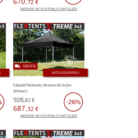
670
,
72
€
WERDEN SIE KOSTENLOS MITGLIED
GRATIS
S
MITGLIEDERPREIS
Faltzelt FleXtents Xtreme 60 3x3m
Schwarz
928
,
82
€
%
-26%
687
,
32
€
WERDEN SIE KOSTENLOS MITGLIED