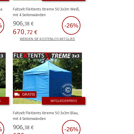
sa
Faltzelt FleXtents Xtreme 50 3x3m Weiß,
mit 4 Seitenwänden
906
,
38
€
%
-26%
670
,
72
€
WERDEN SIE KOSTENLOS MITGLIED
GRATIS
S
MITGLIEDERPREIS
Faltzelt FleXtents Xtreme 50 3x3m Blau,
mit 4 Seitenwänden
906
,
38
€
%
-26%