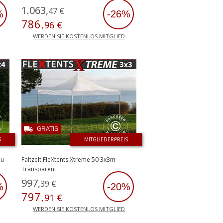
1
.
063
,
47
€
%
-26%
786
,
96
€
WERDEN SIE KOSTENLOS MITGLIED
GRATIS
S
MITGLIEDERPREIS
au
Faltzelt FleXtents Xtreme 50 3x3m
Transparent
997
,
39
€
%
-20%
797
,
91
€
WERDEN SIE KOSTENLOS MITGLIED