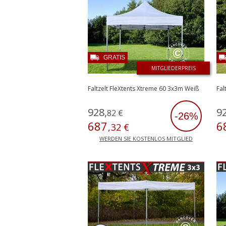
GRATIS
MITGLIEDERPREIS
Faltzelt FleXtents Xtreme 60 3x3m Weiß
Fal
928
,
9
82
€
-26%
687
6
,
32
€
WERDEN SIE KOSTENLOS MITGLIED