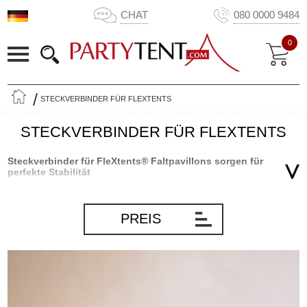
CHAT
080 0000 9484
0
STECKVERBINDER FÜR FLEXTENTS
STECKVERBINDER FÜR FLEXTENTS
Steckverbinder für FleXtents® Faltpavillons sorgen für
perfekte Stabilität
Wenn Sie zwei oder mehrere FleXtents® Faltpavillons miteinander
kombinieren, um mehr Raum für Ihre Veranstaltung zu schaffen,
PREIS
sollten Sie dafür sorgen, dass die Konstruktion robust und stabil ist.
Das geht ganz einfach mit den speziell entwickelten FleXtents®
Steckverbinder. Mit diesen einfach anzuwendenden Halterungen
können Sie zwei Rahmen sehr stabil miteinander verbinden. Die
Steckverbinder sorgen dafür, dass die Rahmen der kombinierten
Faltpavillons während der Veranstaltung stabil nebeneinander