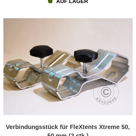
AUF LAGER
Pfosten eines jeden Pavillons. Dann zieht man die Schraube fest
und die Rahmen der beiden Pavillons sind fest miteinander
verbunden. Verwenden Sie einen Steckverbinder an beiden
Pfosten (oder an mehreren, wie beim Faltpavillon 3x6 m Xtreme,
der über mehrere Pfosten verfügt) und platzieren Sie diese am
oberen Teil der Pfosten für maximale Stabilität.
Steckverbinder – Teil des FleXtents® Zubehörsortiments
Die Steckverbinder sind ein wichtiges Zubehör, wenn Sie zwei oder
mehrere FleXtents® Faltpavillons kombinieren. Aber wir haben für
unsere beliebten Faltpavillons ein breites Sortiment an weiterem
Zubehör: Regenrinnen, um sicherzustellen, dass die zwei
kombinierten Pavillons wasserdicht sind; Fugenfüllstoff, um bei der
Kombination von zwei Faltpavillons eine bessere Optik zu erzielen,
Seitenwände, Vorhänge, Zusatzgewichte, Sturmgurte,
Grundrahmen, Moskitonetze und vieles mehr.
Verbindungsstück für FleXtents Xtreme 50,
50 mm (2 stk.)