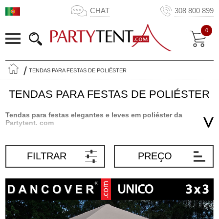
CHAT
308 800 899
0
TENDAS PARA FESTAS DE POLIÉSTER
TENDAS PARA FESTAS DE POLIÉSTER
Tendas para festas elegantes e leves em poliéster da
Partytent. com
As tendas para festas de poliéster são tendas clássicas para
festas numa versão nova, mais elegante e colorida. As nossas
FILTRAR
PREÇO
tendas para festas tradicionais em PVC branco ou PE ainda são
um cenário maravilhoso para a maior parte dos eventos, mas
pense no que vai acontecer se a tenda para festas for vermelho
brilhante, preto ou verde. As tendas para festas de poliéster
coloridas são uma combinação inovadora e nova de materiais
conhecidos e comprovados. As bonitas tendas para festas de