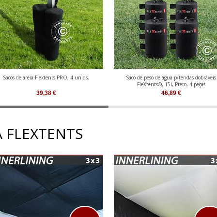
Sacos de areia Flextents PRO, 4 unids.
Saco de peso de água p/tendas dobráveis
FleXtents©, 15l, Preto, 4 peças
39,38
€
46,89
€
 FLEXTENTS