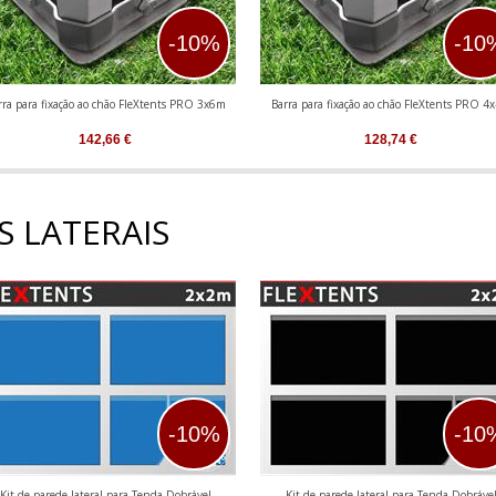
-10%
-10
rra para fixação ao chão FleXtents PRO 3x6m
Barra para fixação ao chão FleXtents PRO 4
142,66
€
128,74
€
S LATERAIS
-10%
-10
Kit de parede lateral para Tenda Dobrável
Kit de parede lateral para Tenda Dobráve