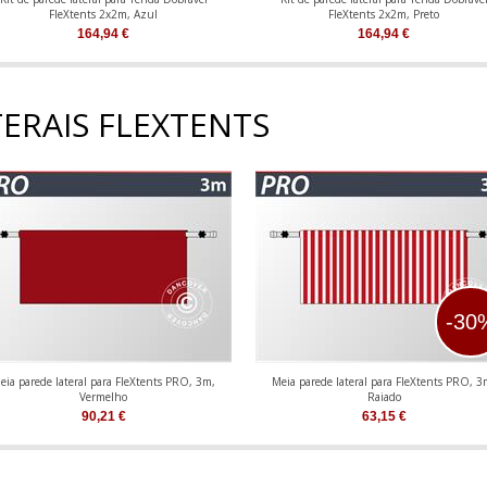
FleXtents 2x2m, Azul
FleXtents 2x2m, Preto
164,94
€
164,94
€
TERAIS FLEXTENTS
-30
eia parede lateral para FleXtents PRO, 3m,
Meia parede lateral para FleXtents PRO, 3
Vermelho
Raiado
90,21
€
63,15
€