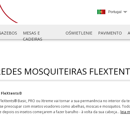
Portugal
GAZEBOS
MESAS E
OŚWIETLENIE
PAVIMENTO
CADEIRAS
REDES MOSQUITEIRAS FLEXTENT
a FleXtents®
leXtents® Basic, PRO ou Xtreme vai tornar a sua permanência no interior da 
 de se preocupar com insetos voadores como abelhas, moscas e mosquitos. To
e depois os insetos começarem a fazer barulho - à volta da sua cabeça
…
leia 