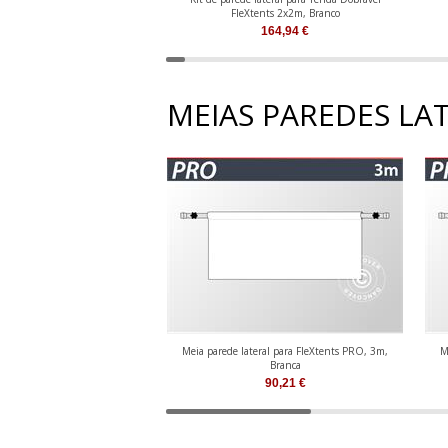
FleXtents 2x2m, Branco
164,94
€
MEIAS PAREDES LA
Meia parede lateral para FleXtents PRO, 3m,
M
Branca
90,21
€