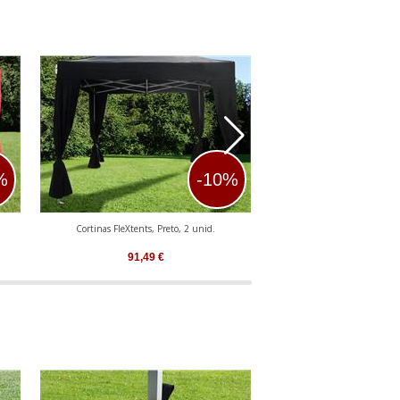
%
-10%
Cortinas FleXtents, Preto, 2 unid.
Cortinas FleXtents, Az
91,49
€
91,49
€