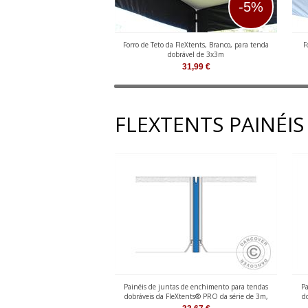
-5%
Forro de Teto da FleXtents, Branco, para tenda
F
dobrável de 3x3m
31,99
€
FLEXTENTS PAINÉIS
Painéis de juntas de enchimento para tendas
Pa
dobráveis da FleXtents® PRO da série de 3m,
d
Azul, 2 unids.