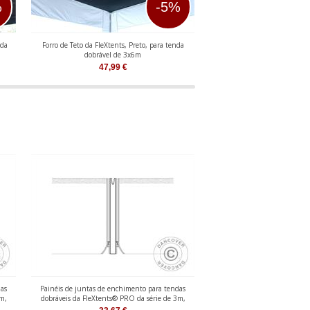
%
-5%
nda
Forro de Teto da FleXtents, Preto, para tenda
Forro de Teto da FleXtents, 
dobrável de 3x6m
dobrável de 4
47,99
€
45,52
€
das
Painéis de juntas de enchimento para tendas
Painéis de juntas de enchim
m,
dobráveis da FleXtents® PRO da série de 3m,
dobráveis da FleXtents® PRO
Branca, 2 unids.
Latte, 2 unid