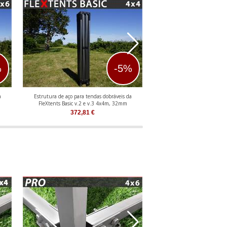
%
-5%
a
Estrutura de aço para tendas dobráveis da
Estrutura de alumínio para t
FleXtents Basic v.2 e v.3 4x4m, 32mm
FleXtents PRO 2x
372,81
€
368,50
€