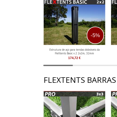
-5%
Estrutura de aço para tendas dobráveis da
FleXtents Basic v.2 2x2m, 32mm
174,72
€
FLEXTENTS BARRAS