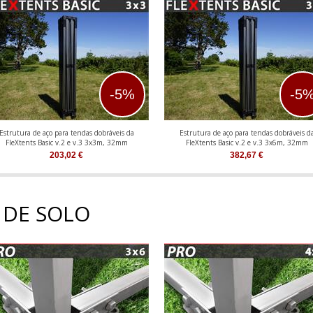
-5%
-5
Estrutura de aço para tendas dobráveis da
Estrutura de aço para tendas dobráveis d
FleXtents Basic v.2 e v.3 3x3m, 32mm
FleXtents Basic v.2 e v.3 3x6m, 32mm
203,02
€
382,67
€
 DE SOLO