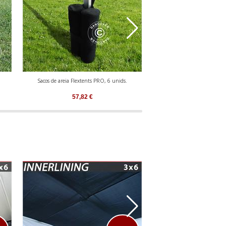
Sacos de areia Flextents PRO, 6 unids.
Discos de Peso 6 kg
57,82
€
232,29
€