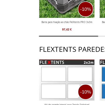
-10%
Barra para fixação ao chão FleXtents PRO 3x3m
Ba
97,42
€
FLEXTENTS PAREDE
-10%
Kit de parede lateral para Tenda Dobrável