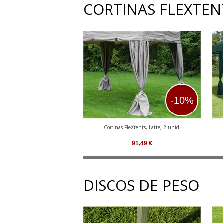
CORTINAS FLEXTEN
-10%
Cortinas FleXtents, Latte, 2 unid.
91,49
€
DISCOS DE PESO