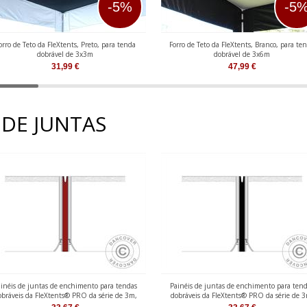
-5%
-5
orro de Teto da FleXtents, Preto, para tenda
Forro de Teto da FleXtents, Branco, para te
dobrável de 3x3m
dobrável de 3x6m
31,99
€
47,99
€
 DE JUNTAS
inéis de juntas de enchimento para tendas
Painéis de juntas de enchimento para ten
obráveis da FleXtents® PRO da série de 3m,
dobráveis da FleXtents® PRO da série de 3
Vermelho, 2 unids.
Preto, 2 unids.