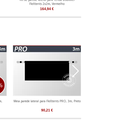
FleXtents 2x2m, Vermelho
FleXtents PRO 2,5x2
164,94
€
199,74
€
%
m,
Meia parede lateral para FleXtents PRO, 3m, Preto
Meia parede lateral para FleX
90,21
€
90,21
€