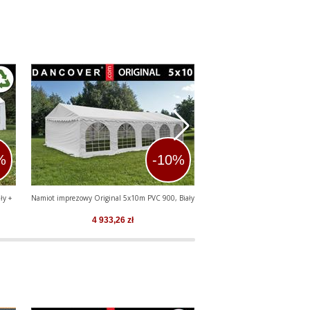
%
-10%
ły +
Namiot imprezowy Original 5x10m PVC 900, Biały
Namiot imprezowy Basic 5x1
4 933,26
zł
2 695,64
z