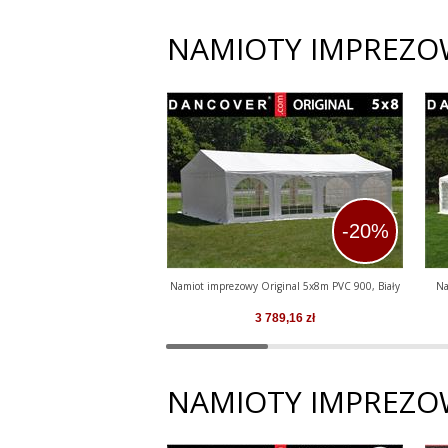
NAMIOTY IMPREZO
-20%
Namiot imprezowy Original 5x8m PVC 900, Biały
Na
3 789,16
zł
NAMIOTY IMPREZO