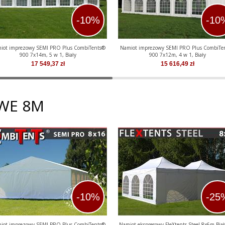
-10%
-10
iot imprezowy SEMI PRO Plus CombiTents®
Namiot imprezowy SEMI PRO Plus CombiTe
900 7x14m, 5 w 1, Biały
900 7x12m, 4 w 1, Biały
17 549,37
zł
15 616,49
zł
WE 8M
-10%
-25
iot imprezowy SEMI PRO Plus CombiTents®
Namiot ekspresowy FleXtents Steel 8x6m Biał