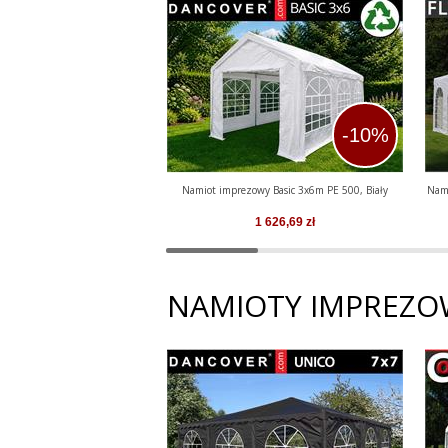
-10%
Namiot imprezowy Basic 3x6m PE 500, Biały
Nami
1 626,69
zł
NAMIOTY IMPREZO