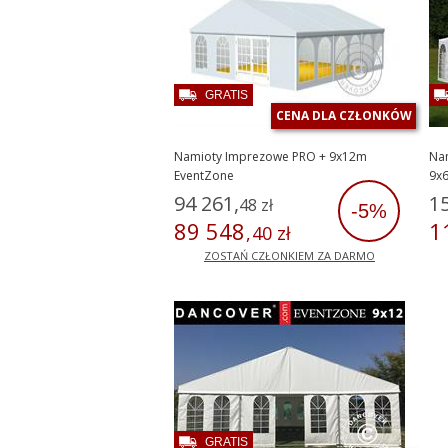
GRATIS
CENA DLA CZŁONKÓW
Namioty Imprezowe PRO + 9x12m
Nam
EventZone
9x6
ko
94
261
,
1
48
zł
-5%
89
548
1
,
40
zł
ZOSTAŃ CZŁONKIEM ZA DARMO
GRATIS