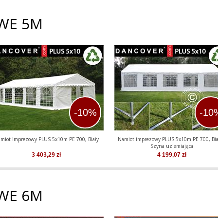
WE 5M
-10%
-10
miot imprezowy PLUS 5x10m PE 700, Biały
Namiot imprezowy PLUS 5x10m PE 700, Bia
Szyna uziemiająca
3 403,29
zł
4 199,07
zł
WE 6M