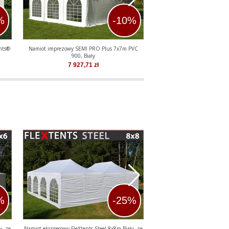
%
-10%
nts®
Namiot imprezowy SEMI PRO Plus 7x7m PVC
Namiot imprezowy Pagoda 
900, Biały
7 927,71
zł
7 120,54
z
%
-25%
y, ze
Namiot ekspresowy FleXtents Steel 8x8m Biały, ze
Namiot imprezowy SEMI PRO