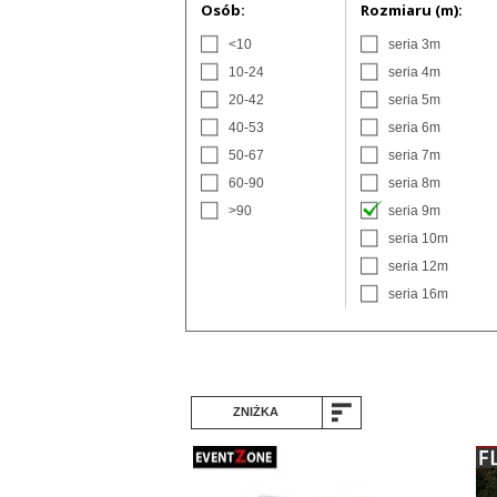
Osób:
Rozmiaru (m):
<10
seria 3m
10-24
seria 4m
20-42
seria 5m
40-53
seria 6m
50-67
seria 7m
60-90
seria 8m
>90
seria 9m
seria 10m
seria 12m
seria 16m
ZNIŻKA