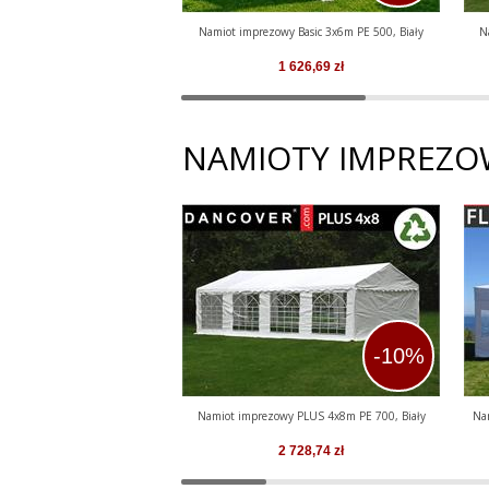
Namiot imprezowy Basic 3x6m PE 500, Biały
N
1 626,69
zł
NAMIOTY IMPREZO
-10%
Namiot imprezowy PLUS 4x8m PE 700, Biały
Na
2 728,74
zł