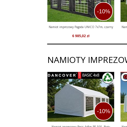
-10%
Namiot imprezowy Pagoda UNICO 7x7m, czarny
Nam
6 985,02
zł
NAMIOTY IMPREZO
-10%
Namiot imprezowy Basic 4x8m PE 500, Biały
Nam