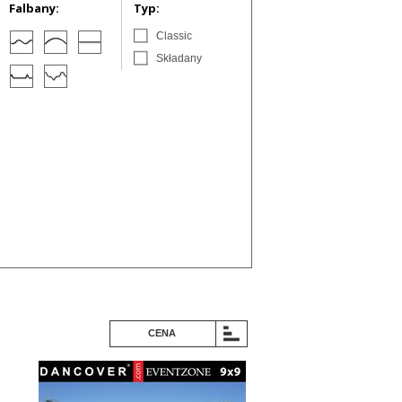
Falbany:
Typ:
Classic
Składany
CENA