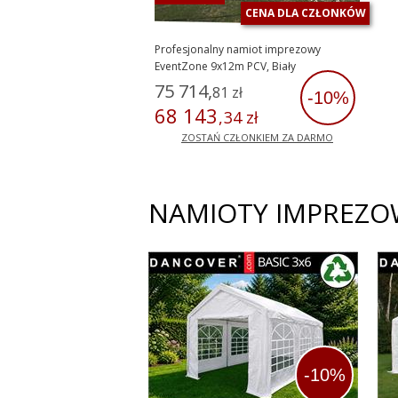
CENA DLA CZŁONKÓW
Profesjonalny namiot imprezowy
EventZone 9x12m PCV, Biały
75
714
,
81
zł
-10%
68
143
,
34
zł
ZOSTAŃ CZŁONKIEM ZA DARMO
NAMIOTY IMPREZO
-10%