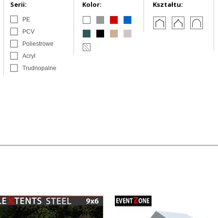
Serii:
Kolor:
Kształtu:
PE
PCV
Poliestrowe
Acryl
Trudnopalne