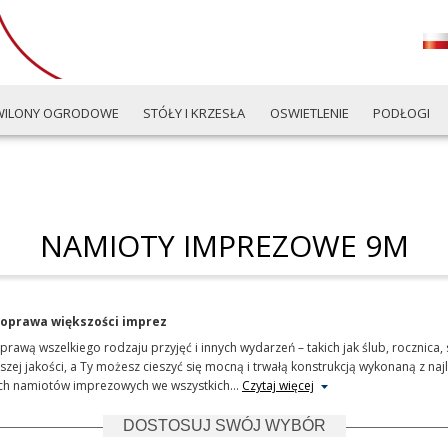
WILONY OGRODOWE
STÓŁY I KRZESŁA
OSWIETLENIE
PODŁOGI
NAMIOTY IMPREZOWE 9M
 oprawa większości imprez
awą wszelkiego rodzaju przyjęć i innych wydarzeń – takich jak ślub, rocznica,
ej jakości, a Ty możesz cieszyć się mocną i trwałą konstrukcją wykonaną z na
ich namiotów imprezowych we wszystkich
…
Czytaj więcej
DOSTOSUJ SWÓJ WYBÓR