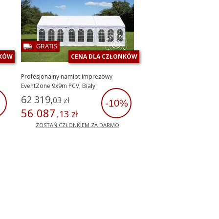
GRATIS
NKÓW
CENA DLA CZŁONKÓW
Profesjonalny namiot imprezowy
EventZone 9x9m PCV, Biały
62
319
,
03
zł
%
-10%
56
087
,
13
zł
ZOSTAŃ CZŁONKIEM ZA DARMO