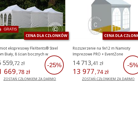
GRATIS
CENA DLA CZŁONKÓW
CENA DLA CZŁO
iot ekspresowy FleXtents® Steel
Rozszerzenie na 9x12 m Namioty
m Biały, 8 ścian bocznych w
Imprezowe PRO + EventZone
mplecie
5
559
,
14
713
,
72
zł
41
zł
-25%
-5
1
669
13
977
,
78
zł
,
74
zł
ZOSTAŃ CZŁONKIEM ZA DARMO
ZOSTAŃ CZŁONKIEM ZA DARMO