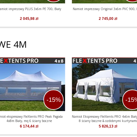
amiot imprezowy PLUS 3x6m PE 700, Biały
Namiot imprezowy Original 3x6m PVC 900, B
2 045,98
zł
2 745,00
zł
WE 4M
-15%
-15
miot ekspresowy FleXtents PRO Peak Pagoda
Namiot Ekspresowy FleXtents PRO 4x6m Biał
4x8m Biały, mq 6 ściany boczne
8 ściany boczne & ozdobnymi kurtynam
6 174,44
zł
5 826,13
zł