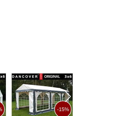
%
-15%