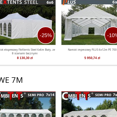
-25%
-10
ot ekspresowy FleXtents Steel 6x6m Biały, ze
Namiot imprezowy PLUS 6x12m PE 700
8 ścianami bocznymi
8 130,30
zł
5 950,74
zł
WE 7M