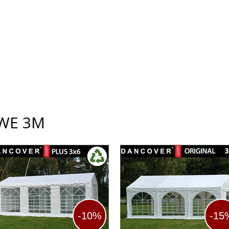
WE 3M
-10%
-15