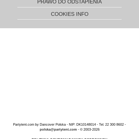
PRAWO DO ODSTAPIENIA
środowiska. Ponadto, oferujemy inne akcesoria, takie jak maszyny
do popcornu, maszyny do sorbetów, maszyny do baniek
COOKIES INFO
mydlanych, proporczyki, girlandy papierowe, pokrowce na krzesła,
kokardy i oświetlenie disco, które stworzy fantastyczną atmosferę.
Możemy również dostarczyć grzejniki, które zapewnią ciepło w
namiocie lub na tarasie. Dzięki naszej koncepcji One-Stop-
Shopping, możesz w prosty sposób zrobić zakupy w jednym
miejscu, gdy następnym razem będziesz organizować przyjęcie lub
inne wydarzenie. Dostarczamy akcesoria dla profesjonalistów i
klientów prywatnych w całej Europie.
Partytent.com by Dancover Polska - NIP: DK10148014 - Tel. 22 300 8602 -
polska@partytent.com
- © 2003-2026