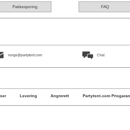
Pakkesporing
FAQ
norge@partytent.com
Chat
ser
Levering
Angrerett
Partytent.com Prisgaran