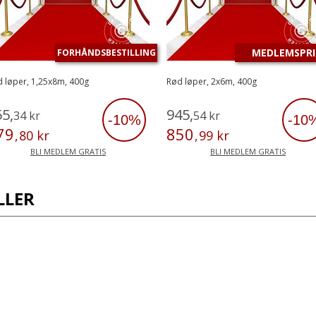
MEDLEMSPRI
FORHÅNDSBESTILLING
 løper, 1,25x8m, 400g
Rød løper, 2x6m, 400g
55
,
945
,
34
kr
54
kr
-10%
-10
79
850
,
80
kr
,
99
kr
BLI MEDLEM GRATIS
BLI MEDLEM GRATIS
LLER