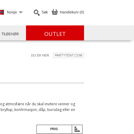
Norge
Søk
Handlekurv (0)
OUTLET
TILBEHØR
DU ER HER:
PARTYTENT.COM
kk og atmosfære når du skal invitere venner og
som bryllup, konfirmasjon, dåp, bursdag eller en
PRIS