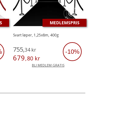
S
MEDLEMSPRIS
Svart løper, 1,25x8m, 400g
755
,
34
kr
%
-10%
679
,
80
kr
BLI MEDLEM GRATIS