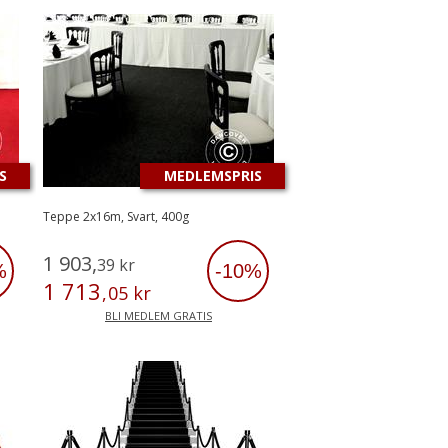
S
MEDLEMSPRIS
Teppe 2x16m, Svart, 400g
1
903
,
39
kr
%
-10%
1
713
,
05
kr
BLI MEDLEM GRATIS