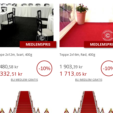
MEDLEMSPRIS
MEDLEMSPRI
pe 2x12m, Svart, 400g
Teppe 2x16m, Rød, 400g
480
,
1
903
,
58
kr
39
kr
-10%
-10
332
1
713
,
51
kr
,
05
kr
BLI MEDLEM GRATIS
BLI MEDLEM GRATIS