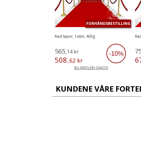
FORHÅNDSBESTILLING
Rød løper, 1x6m, 400g
Rød
565
,
7
14
kr
-10%
508
6
,
62
kr
BLI MEDLEM GRATIS
KUNDENE VÅRE FORTE