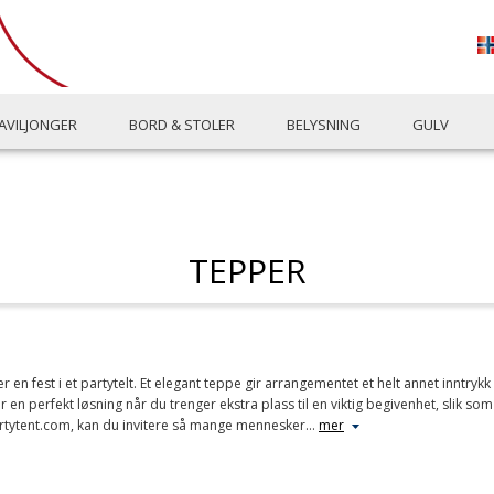
AVILJONGER
BORD & STOLER
BELYSNING
GULV
TEPPER
 en fest i et partytelt. Et elegant teppe gir arrangementet et helt annet inntry
lt er en perfekt løsning når du trenger ekstra plass til en viktig begivenhet, slik 
partytent.com, kan du invitere så mange mennesker
…
mer