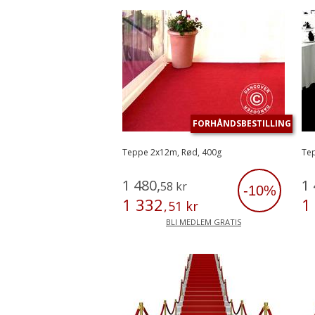
FORHÅNDSBESTILLING
Teppe 2x12m, Rød, 400g
Tep
1
480
,
1
58
kr
-10%
1
332
1
,
51
kr
BLI MEDLEM GRATIS