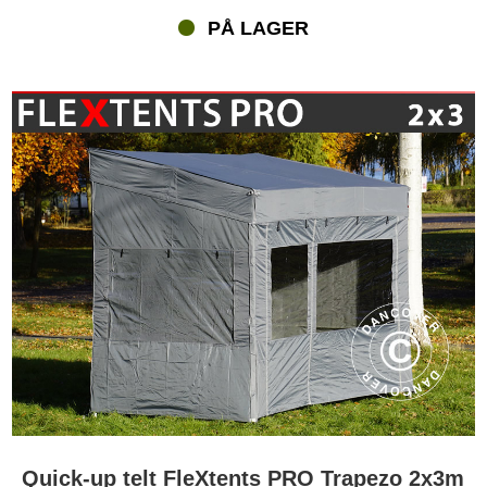
PÅ LAGER
Quick-up telt FleXtents PRO Trapezo 2x3m