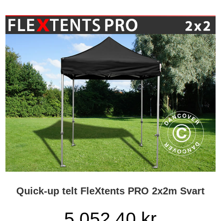
Quick-up telt FleXtents PRO 2x2m Svart
5 052,40
kr