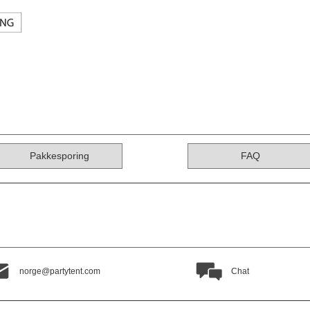
Pakkesporing
FAQ
norge@partytent.com
Chat