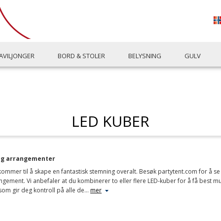
AVILJONGER
BORD & STOLER
BELYSNING
GULV
LED KUBER
 og arrangementer
mmer til å skape en fantastisk stemning overalt. Besøk partytent.com for å se ut
rangement. Vi anbefaler at du kombinerer to eller flere LED-kuber for å få best m
som gir deg kontroll på alle de
…
mer