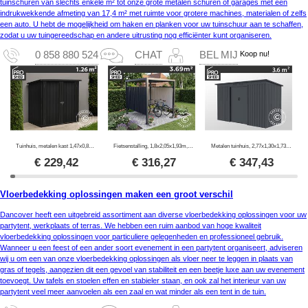
tuinschuren van slechts enkele m² tot onze grote metalen schuren of garages met een
indrukwekkende afmeting van 17,4 m² met ruimte voor grotere machines, materialen of zelfs
een auto. U hebt de mogelijkheid om haken en planken voor uw tuinschuur aan te schaffen,
zodat u uw tuingereedschap en andere uitrusting nog efficiënter kunt organiseren.
Koop nu!
0 858 880 524
CHAT
BEL MIJ
Tuinhuis, metalen kast 1,47x0,86x1,34m, 1,26m², ProShed®, Antraciet
Fietsenstalling, 1,8x2,05x1,93m, ProShed®, Antraciet
Metalen tuinhuis, 2,77x1,30x1,73m, 3,6m², ProShed®, Antraciet
€
229,42
€
316,27
€
347,43
Vloerbedekking oplossingen maken een groot verschil
Dancover heeft een uitgebreid assortiment aan diverse vloerbedekking oplossingen voor uw
partytent, werkplaats of terras. We hebben een ruim aanbod van hoge kwaliteit
vloerbedekking oplossingen voor particuliere gelegenheden en professioneel gebruik.
Wanneer u een feest of een ander soort evenement in een partytent organiseert, adviseren
wij u om een van onze vloerbedekking oplossingen als vloer neer te leggen in plaats van
gras of tegels, aangezien dit een gevoel van stabiliteit en een beetje luxe aan uw evenement
toevoegt. Uw tafels en stoelen effen en stabieler staan, en ook zal het interieur van uw
partytent veel meer aanvoelen als een zaal en wat minder als een tent in de tuin.