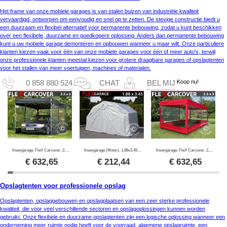
Het frame van onze mobiele garages is van stalen buizen van industriële kwaliteit
vervaardigd, ontworpen om eenvoudig en snel op te zetten. De stevige constructie biedt u
een duurzaam en flexibel alternatief voor permanente bebouwing, zodat u kunt beschikken
over een flexibele, duurzame en goedkopere oplossing. Anders dan permanente bebouwing
kunt u uw mobiele garage demonteren en opbouwen wanneer u maar wilt. Onze particuliere
klanten kiezen vaak voor één van onze mobiele garages voor één of meer auto's, terwijl
onze professionele klanten meestal kiezen voor grotere draagbare garages of opslagtenten
voor het stallen van meer voertuigen, machines of materialen.
Koop nu!
0 858 880 524
CHAT
BEL MIJ
Vouwgarage, FleX Carcover, 2,5x5m, Zwart
Vouwgarage (Motor), 1,88x3,45x1,9m, Grijs
Vouwgarage, FleX Carcover, 2,5x5m, Rood
€
632,65
€
212,44
€
632,65
Opslagtenten voor professionele opslag
Opslagtenten, opslaggebouwen en opslagplaatsen van een zeer sterke professionele
kwaliteit, die voor veel verschillende sectoren en opslagoplossingen kunnen worden
gebruikt. Onze flexibele en duurzame opslagtenten zijn een logische oplossing wanneer een
onderneming meer ruimte nodig heeft voor de voorraad, algemene opslagruimte, een