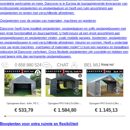
overdekte werkruimte en meer. Dancover is in Europa de toonaangevende leverancier van
professionele opslagtenten en opslagplaatsen en heeft een ruim assortiment aan
opslagtenten en tenten met verschillende afmetingen.
Opslagtenten voor de opslag van materialen, machines en goederen
Dancover heeft hoge kwaliteit opslagtenten, opslagplaatsen en zelfs opslaggebouwen met
een grote functionaliteit en duurzaamheid. U hebt keuze uit een groot assortiment aan
opslaggebouwen en opslagtenten vinden, zoals mobiele garages, boottenten, opslagtenten
en opslaggebouwen in veel verschillende afmetingen, kleuren en vormen. Heeft u onderdak
voor uw grote machines, voertuigen of materialen nodig? U kunt een pasklare en betaalbare
oplossing bij Dancover verkrijgen. Onze flexibele opslagtenten zijn voordelig en hebben een
veel lagere prijs dan permanente opslaggebouwen.
Koop nu!
0 858 880 524
CHAT
BEL MIJ
Opslagtenten Basic, 4x8m, PE 300, Grijs
Opslagtent PRO 5x8x2,5x3,89m, PVC, Grijs
Opslagtent PRO 5x4x2x3,39m, PVC, Grijs
€
533,79
€
1.584,80
€
1.145,13
Boogtenten voor extra ruimte en flexibiliteit