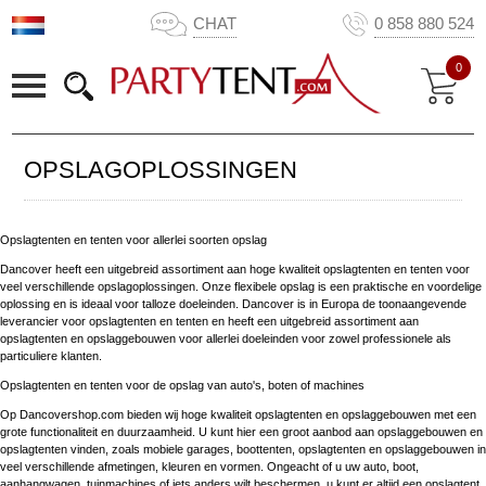
CHAT
0 858 880 524
0
OPSLAGOPLOSSINGEN
Opslagtenten en tenten voor allerlei soorten opslag
Dancover heeft een uitgebreid assortiment aan hoge kwaliteit opslagtenten en tenten voor
veel verschillende opslagoplossingen. Onze flexibele opslag is een praktische en voordelige
oplossing en is ideaal voor talloze doeleinden. Dancover is in Europa de toonaangevende
leverancier voor opslagtenten en tenten en heeft een uitgebreid assortiment aan
opslagtenten en opslaggebouwen voor allerlei doeleinden voor zowel professionele als
particuliere klanten.
Opslagtenten en tenten voor de opslag van auto's, boten of machines
Op Dancovershop.com bieden wij hoge kwaliteit opslagtenten en opslaggebouwen met een
grote functionaliteit en duurzaamheid. U kunt hier een groot aanbod aan opslaggebouwen en
opslagtenten vinden, zoals mobiele garages, boottenten, opslagtenten en opslaggebouwen in
veel verschillende afmetingen, kleuren en vormen. Ongeacht of u uw auto, boot,
aanhangwagen, tuinmachines of iets anders wilt beschermen, u kunt er altijd een opslagtent