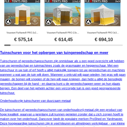
Vouwtent FleXtents® PRO 2x2m, PVC, Werktent, brandvertragend, incl. 4 zijwanden
Vouwtent FleXtents® PRO 2,5x2,5m, PVC, Werktent, brandvertragend, incl. 4 zijwanden
Vouwtent FleXtents® PRO 3x3m, PVC, Werktent, brandvertragend, incl. 4 zijwanden
€
575,14
€
614,45
€
694,10
Tuinschuren voor het opbergen van tuingereedschap en meer
Tuinschuren of gereedschapsschuren zijn onmisbaar als u een goed overzicht wilt hebben
van uw gereedschap en tuinmachines zoals de grasmaaier en heggenschaar. Met een
tuinschuur in uw tuin of erf heeft u altijd makkelijk toegang tot uw gereedschap en machines
wanneer u wat aan de tuin wilt doen. Wanneer u onkruid wilt gaan wieden, het gras wilt gaan
maaien, de bomen wilt snoeien of de heg wilt gaan knippen, dan hebt u altijd de benodigde
gereedschappen bij de hand - en daarna kunt u de gereedschappen weer op hun plaats
bergen. Een deel van het geheim achter een verzorgde tuin is een goed georganiseerde
tuinschuur.
Onderhoudsvrije tuinschuren van duurzaam metaal
De tuinschuren of gereedschapsschuren van onderhoudsvrij metaal zijn een product van
hoge kwaliteit, waarvan u jarenlang zult kunnen genieten zonder dat u zich zorgen hoeft te
maken over het onderhoud. Dancover biedt de populaire merken ProShed en Yardmaster.
Deze hoogwaardige tuinschuren zijn in veel kleuren en afmetingen verkrijgbaar - van kleine