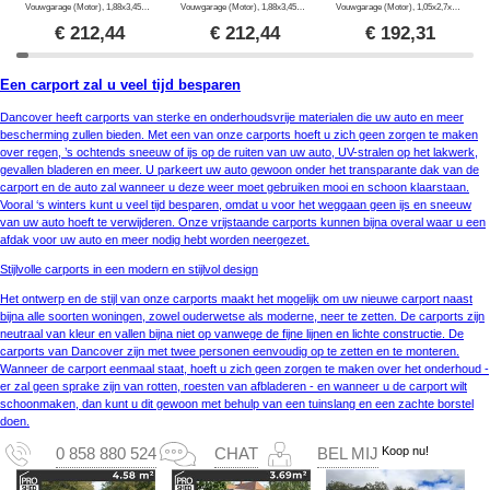
Vouwgarage (Motor), 1,88x3,45x1,9m, Grijs
Vouwgarage (Motor), 1,88x3,45x1,9m, Zwart
Vouwgarage (Motor), 1,05x2,7x1,57m, Zwart
€
212,44
€
212,44
€
192,31
Een carport zal u veel tijd besparen
Dancover heeft carports van sterke en onderhoudsvrije materialen die uw auto en meer
bescherming zullen bieden. Met een van onze carports hoeft u zich geen zorgen te maken
over regen, ’s ochtends sneeuw of ijs op de ruiten van uw auto, UV-stralen op het lakwerk,
gevallen bladeren en meer. U parkeert uw auto gewoon onder het transparante dak van de
carport en de auto zal wanneer u deze weer moet gebruiken mooi en schoon klaarstaan.
Vooral ‘s winters kunt u veel tijd besparen, omdat u voor het weggaan geen ijs en sneeuw
van uw auto hoeft te verwijderen. Onze vrijstaande carports kunnen bijna overal waar u een
afdak voor uw auto en meer nodig hebt worden neergezet.
Stijlvolle carports in een modern en stijlvol design
Het ontwerp en de stijl van onze carports maakt het mogelijk om uw nieuwe carport naast
bijna alle soorten woningen, zowel ouderwetse als moderne, neer te zetten. De carports zijn
neutraal van kleur en vallen bijna niet op vanwege de fijne lijnen en lichte constructie. De
carports van Dancover zijn met twee personen eenvoudig op te zetten en te monteren.
Wanneer de carport eenmaal staat, hoeft u zich geen zorgen te maken over het onderhoud -
er zal geen sprake zijn van rotten, roesten van afbladeren - en wanneer u de carport wilt
schoonmaken, dan kunt u dit gewoon met behulp van een tuinslang en een zachte borstel
doen.
Koop nu!
0 858 880 524
CHAT
BEL MIJ