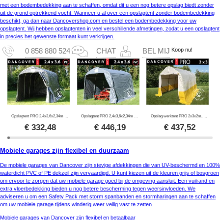
met een bodembedekking aan te schaffen, omdat dit u een nog betere opslag biedt zonder
uit de grond optrekkend vocht. Wanneer u al over een opslagtent zonder bodembedekking
beschikt, ga dan naar Dancovershop.com en bestel een bodembedekking voor uw
opslagtent. Wij hebben opslagtenten in veel verschillende afmetingen, zodat u een opslagtent
in precies het gewenste formaat kunt verkrijgen.
Koop nu!
0 858 880 524
CHAT
BEL MIJ
Opslagtent PRO 2,4x3,6x2,34m PE, Grijs
Opslagtent PRO 2,4x3,6x2,34m PVC, Grijs
Opslag werktent PRO 2x3x2m, PVC, Wit/Geel, Vlamvertragend
€
332,48
€
446,19
€
437,52
Mobiele garages zijn flexibel en duurzaam
De mobiele garages van Dancover zijn stevige afdekkingen die van UV-beschermd en 100%
waterdicht PVC of PE dekzeil zijn vervaardigd. U kunt kiezen uit de kleuren grijs of bosgroen
om ervoor te zorgen dat uw mobiele garage goed bij de omgeving aansluit. Een vuilrand en
extra vloerbedekking bieden u nog betere bescherming tegen weersinvloeden. We
adviseren u om een Safety Pack met storm spanbanden en stormharingen aan te schaffen
om uw mobiele garage tijdens winderig weer veilig vast te zetten.
Mobiele garages van Dancover zijn flexibel en betaalbaar