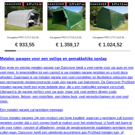
Garagetent PRO 3,77x7,3x3,18m PE, Grijs
Garagetent PRO 3,77x9,7x3,18m PVC, Groen
Garagetent PRO 3,77x7,3x3,18m, PVC, Groen
€
933,55
€
1.359,17
€
1.024,52
Metalen garages voor een veilige en gemakkelijke opslag
Een grote en stevige metalen garage van Dancover biedt u veel ruimte voor uw auto en nog
veel meer. In tegenstelling tot een carport is uw metalen garage gesloten en u kunt deze
afsluiten. Daarnaast is uw metalen garage een veel voordeliger en flexibelere oplossing dan
een permanente opslagconstructie zoals een garage van bakstenen. De Dancover ProShed
metalen garage heeft een grote dubbele deur, die u een makkelijke toegang verschaft.
Uiteraard is de garage perfect voor uw auto, maar ook veel andere dingen zoals
tuinmachines, fietsen, een motorfiets, een kleine boot, veel gereedschappen en nog veel
meer.
Een metalen garage zal jarenlang meegaan
Onze metalen garages zijn een product van hoge kwaliteit, waarvan u jarenlang zult kunnen
genieten zonder dat u zich zorgen hoeft te maken over het onderhoud. U hoeft niet bang te
zijn voor rotten, roesten of afbladeren, omdat de gegalvaniseerde staalplaten jarenlang mee
zullen gaan. Dancover heeft een uitgebreid assortiment aan ProShed metalen tuin- of