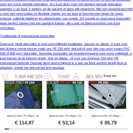
voor een korte periode gebruiken, of u kunt deze voor een langere periode gebruiken
wanneer u uw boot ’s winters op de wal legt of deze wilt repareren. Met een bootzeil beschikt
u over een eenvoudige en flexibele manier om uw boot te beschermen tegen de regen,
sneeuw, vallende bladeren en uitwerpselen van vogels. De stevige en duurzame bootzeilen
gaan perfect samen met een aantal A-frames, die u ook op dancovershop.com kunt
verkrijgen.
Traditionele of transparante bootzeilen
Dancover heeft dekzeilen in veel verschillende kwaliteiten, kleuren en diktes. U kunt voor
een lichtere versie kiezen zoals ons PE 150 g/m² dekzeil of voor één van onze zware PVC
500 of 600 g/m² dekzeilen. Sommige bootzeilen zijn brandvertragend voor extra veiligheid. U
kunt kiezen uit de kleuren groen, grijs en blauw - of voor ons Extreme 250 g/m² PE
transparant bootzeil. Doordat deze doorschijnend is u aan uw boot werken terwijl deze is
afgedekt, omdat het dekzeil het licht doorlaat.
Koop nu!
0 858 880 524
CHAT
BEL MIJ
Afdekzeil 6x8m, PE 250g/m², Blauw
Afdekzeil 6x8m, PE 150g/m², Groen
Afdekzeil 3x10m, PE 300g/m², Grijs
€
114,87
€
53,14
€
85,79