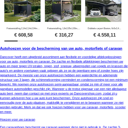
Fietsenstalling 2,14x2,14x2,04m, 4,57m2, ProShed®, Antraciet
Fietsenstalling, 1,8x2,05x1,93m, ProShed®, Antraciet
Dubbele carport Boston, 6x5x2,4m, Grijs
€
608,58
€
316,27
€
4.558,11
Autohoezen voor de bescherming van uw auto, motorfiets of caravan
Dancover heeft een uitgebreid assortiment aan flexibele en voordelige afdekoplossingen
voor uw auto, motorfiets en caravan. De zachte en flexibele afdekkingen beschermen uw
auto en meer tegen UV-stralen, regen, stof, sneeuw, uitwerpselen van vogels en krassen die
auto's en andere voertuigen vaak oplopen als ze op de openbare weg of zonder hoes zijn
geparkeerd. De meeste van onze autohoezen hebben een waterdichte en ademende
structuur van 3 lagen, die schimmelvorming vermindert en condensvorming tot een minimum
beperkt. We noemen onze autohoezen semi-aanpasbaar, omdat ze min of meer voor alle
gangbare automodellen geschikt zijn. Wanneer u de trotse eigenaar van een niet alledaagse
auto bent, neem dan contact op met onze experts op Dancovershop.com, zodat zij u
kunnen adviseren hoe u uw auto kunt beschermen. Onze autohoezen zijn snel en
eenvoudig over de auto plaatsen, makkelijk te verwijderen en te bewaren wanneer ze niet
worden gebruikt. Merk op dat we ook hoezen hebben voor uw caravan, motorfiets, scooter
en meer.
Hoezen voor uw caravan
Een caravanhoes beschermt uw caravan wanneer deze niet in gebruik is. De zachte 3-