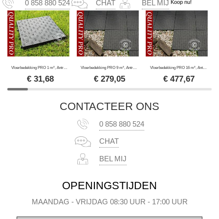
Koop nu!
0 858 880 524
CHAT
BEL MIJ
Vloerbedekking PRO 1 m², Antraciet (4 St.)
Vloerbedekking PRO 9 m², Antraciet
Vloerbedekking PRO 16 m², Antraciet
€
31,68
€
279,05
€
477,67
CONTACTEER ONS
0 858 880 524
CHAT
BEL MIJ
OPENINGSTIJDEN
MAANDAG - VRIJDAG 08:30 UUR - 17:00 UUR