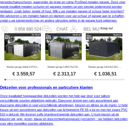
gereedschapsschuren, waaronder de grote en ruime ProShed metalen garage. Deze zeer
goede kwaliteit metalen schuren en garages moeten op een stevige ondergrond worden
geplaatst, zoals beton, tegels of hout. Wilt u uw metalen garage of schuur beter inrichten?
We adviseren u om metalen haken en planken voor uw schuur of garage aan te schaffen,
zodat u uw tuingereedschap en andere uitrusting netjes in de garage kunt opbergen.
Koop nu!
0 858 880 524
CHAT
BEL MIJ
Metalen garage dubbel 6,37x5,13x2,41m, 31,74m², ProShed®, Antraciet
Metalen garage 3,38x5,76x2,43m, 19,47m², ProShed®, Antraciet
Metalen garage 3,8x4,8x2,32m, 18,24m², ProShed®, Antraciet
€
3.559,57
€
2.313,17
€
1.036,51
Dekzeilen voor professionals en particuliere klanten
Onze kwalitatief hoogwaardige dekzeilen worden het hele jaar door voor talloze
verschillende soorten afdekking gebruikt. Dancover brengt een ruim assortiment aan
duurzame dekzeilen in veel verschillende afmetingen, kleuren en diktes op de markt. U hebt
keuze uit een assortiment aan dekzeilen van lichtgewicht PE 65 g tot en met het zware PVC
610 g dekzeil. We leveren zelfs brandvertragende dekzeilen aan. U kunt kiezen uit de
kleuren wit, grijs, groen, blauw en doorzichtig/transparant (versterkt) - we hebben dekzeilen
voor elke mogelijke soorten afdekking.