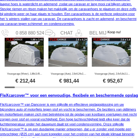
laagse hoes is waterdicht en ademend, zodat uw caravan er lang mooi zal blijven uitzien.
Stevige riemen en ritsen maken het makkelijk om de caravanhoes te plaatsen en deze zelfs
bij winderig weer op haar plaats te houden. Een caravanhoes is de perfecte oplossing voor
het ’s winters stallen van uw caravan. De caravanhoes is zacht en ademend, en beschermt
uw caravan tegen schimmel- en condensvorming.
Koop nu!
0 858 880 524
CHAT
BEL MIJ
Vouwgarage (Motor), 1,88x3,45x1,9m, Grijs
Vouwgarage (Auto), 2,8x6,24x2,3m, Grijs
Vouwgarage (Auto), 2,6x5,8x2,1m, Grijs
€
212,44
€
981,44
€
952,67
FleXcarcover™ voor een eenvoudige, flexibele en beschermende opslag
FleXcarcover™ van Dancover is een stijlvolle en effectieve opslagoplossing om uw
bijzondere auto of motorfiets tegen stof en vocht te beschermen. De bezitters van oldtimers
en motorfietsen maken zich met betrekking tot de opslag van kostbare voertuigen met recht
zorgen over stof en vooral vochtigheid. Een hoge luchtvochtigheid leidt elke keer dat de
luchttemperatuur onder het dauwpunt daalt tot veel condensvorming. Onze stijlvolle
FleXcarcover™ is op een dusdanige manier ontworpen, dat u er zonder veel moeite een
ontvochtiger (Ø25 cm) aan kunt koppelen voor het creëren van het ideale klimaat binnenin