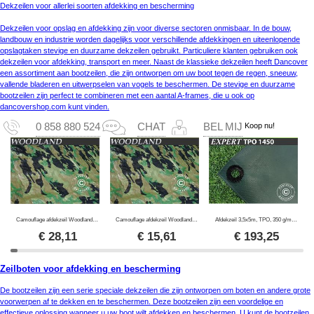
Dekzeilen voor allerlei soorten afdekking en bescherming
Dekzeilen voor opslag en afdekking zijn voor diverse sectoren onmisbaar. In de bouw,
landbouw en industrie worden dagelijks voor verschillende afdekkingen en uiteenlopende
opslagtaken stevige en duurzame dekzeilen gebruikt. Particuliere klanten gebruiken ook
dekzeilen voor afdekking, transport en meer. Naast de klassieke dekzeilen heeft Dancover
een assortiment aan bootzeilen, die zijn ontworpen om uw boot tegen de regen, sneeuw,
vallende bladeren en uitwerpselen van vogels te beschermen. De stevige en duurzame
bootzeilen zijn perfect te combineren met een aantal A-frames, die u ook op
dancovershop.com kunt vinden.
Koop nu!
0 858 880 524
CHAT
BEL MIJ
Camouflage afdekzeil Woodland 2,85x4m, 100g/m²
Camouflage afdekzeil Woodland 1,9x3m, 100g/m²
Afdekzeil 3,5x5m, TPO, 350 g/m², Groen
€
28,11
€
15,61
€
193,25
Zeilboten voor afdekking en bescherming
De bootzeilen zijn een serie speciale dekzeilen die zijn ontworpen om boten en andere grote
voorwerpen af te dekken en te beschermen. Deze bootzeilen zijn een voordelige en
effectieve oplossing wanneer u uw boot wilt afdekken en beschermen. U kunt de bootzeilen