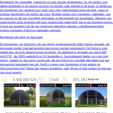
Boogtenten zijn veelzijdige, praktische en zeer stevige opslagtenten. Ze zijn perfect voor
allerlei doeleinden in de meeste sectoren en worden vaak gebruikt in de bouw- en landbouw.
De boogtenten zijn vanwege hun ronde vorm zeer goed bestand tegen de wind, regen en
sneeuw. Boogtenten zijn perfect als extra, flexibele opslag voor voertuigen, materialen, vee
en veevoer en als een overdekte werkplaats op bijvoorbeeld een bouwplaats. Wanneer een
onderneming korte of langere tijd meer opslagruimte nodig heeft, dan is een boogtent perfect.
U kunt een boogtent ook als een showroom gebruiken wanneer u landbouwmachines,
grotere voertuigen of diverse materialen verkoopt.
Boogtenten zijn sterk en duurzaam
De boogtenten van Dancover zijn van sterke gegalvaniseerde stalen frames gemaakt, die
eenvoudig zonder speciaal gereedschap kunnen worden gemonteerd. Het frame is zeer
stabiel door de korte afstand tussen de bogen. De afdekking is gemaakt van stevig 600
g/m2 PVC, die 100% waterdicht en UV bestendig is. Gecombineerd bieden ze u een zeer
sterke, stabiele en duurzame constructie, die een logisch en voordelig alternatief voor een
permanente bebouwing kan zijn. Heeft u vragen over boogtenten of iets anders op
Dancovershop.com? Neem dan gerust via telefoon, mail, Skype of chat contact op met een
van onze experts.
Koop nu!
0 858 880 524
CHAT
BEL MIJ