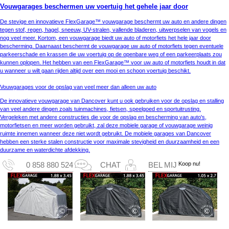
Vouwgarages beschermen uw voertuig het gehele jaar door
De stevige en innovatieve FlexGarage™ vouwgarage beschermt uw auto en andere dingen
tegen stof, regen, hagel, sneeuw, UV-stralen, vallende bladeren, uitwerpselen van vogels en
nog veel meer. Kortom, een vouwgarage biedt uw auto of motorfiets het hele jaar door
bescherming. Daarnaast beschermt de vouwgarage uw auto of motorfiets tegen eventuele
parkeerschade en krassen die uw voertuig op de openbare weg of een parkeerplaats zou
kunnen oplopen. Het hebben van een FlexGarage™ voor uw auto of motorfiets houdt in dat
u wanneer u wilt gaan rijden altijd over een mooi en schoon voertuig beschikt.
Vouwgarages voor de opslag van veel meer dan alleen uw auto
De innovatieve vouwgarage van Dancover kunt u ook gebruiken voor de opslag en stalling
van veel andere dingen zoals tuinmachines, fietsen, speelgoed en sportuitrusting.
Vergeleken met andere constructies die voor de opslag en bescherming van auto's,
motorfietsen en meer worden gebruikt, zal deze mobiele garage of vouwgarage weinig
ruimte innemen wanneer deze niet wordt gebruikt. De mobiele garages van Dancover
hebben een sterke stalen constructie voor maximale stevigheid en duurzaamheid en een
duurzame en waterdichte afdekking.
Koop nu!
0 858 880 524
CHAT
BEL MIJ