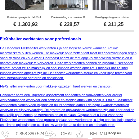
Container opslagtenten 6x6,05x1,8m
Plankenstelling voor container Rigel, 1x0,42m, zilver, 3 st.
Beveiligingsstang voor container met hangslot, Rigel, 1 st.
€
1.303,92
€
228,57
€
311,25
FleXshelter werktenten voor professionals
De Dancover FleXshelter werktenten zijn een logische keuze wanneer u of uw
medewerkers buiten werken. De makkelijk op te zetten tent biedt bescherming tegen regen,
sneeuw, wind en koud weer. Daarnaast neemt de tent opgevouwen weinig ruimte in en is
daarom ook makkelijk te vervoeren. Onze werkententen hebben de bijnaam '5 seconden
tenten', omdat ze zo makkelijk en snel kunnen worden opgezet. Ondanks dat ze snel
kunnen worden opgezet zijn de FleXshelter werktenten sterke en veelzijdige tenten voor
veel verschillende sectoren en doeleinden.
FleXshelter werktenten voor makkelijk opzetten, hard werken en transport
Dancover heeft een uitgebreid assortiment aan tenten en vouwtenten voor allerlei
werkzaamheden waarvoor een flexibele en stevige afdekking nodig is. Onze FleXshelter
werktenten bieden veelzijdigheid en duurzaamheid dankzij de hoge kwaliteit materialen
waarvan ze zijn vervaardigd. De grotere en opblaasbare werktenten zijn ook zeer snel en
makkelijk op te zetten, te vervoeren en op te slaan. Ongeacht of u kiest voor onze
FleXshelter werktenten of de grotere opblaasbare werktenten, u krijgt een flexibele, stevige
en slimme oplossing om uzelf en uw werkplek af te dekken en te beschutten.
Koop nu!
0 858 880 524
CHAT
BEL MIJ