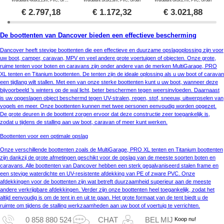
Weidetent 4x8x3,15m, PVC, Groen
Weidetent 3x3x2,8m, PVC, Groen
Weidetent 6x6x3,7m, PVC, Groen
€
2.797,18
€
1.172,32
€
3.021,88
De boottenten van Dancover bieden een effectieve bescherming
Dancover heeft stevige boottenten die een effectieve en duurzame opslagoplossing zijn voor
uw boot, camper, caravan, MPV en veel andere grote voertuigen of objecten. Onze grote,
ruime tenten voor boten en caravans zijn onder andere van de merken MultiGarage, PRO
XL tenten en Titanium boottenten. De tenten zijn de ideale oplossing als u uw boot of caravan
een tijdlang wilt stallen. Met een van onze sterke boottenten kunt u uw boot, wanneer deze
bijvoorbeeld ’s winters op de wal licht, beter beschermen tegen weersinvloeden. Daarnaast
is uw opgeslagen object beschermd tegen UV-stralen, regen, stof, sneeuw, uitwerpselen van
vogels en meer. Onze boottenten kunnen met twee personen eenvoudig worden opgezet.
De grote deuren in de boottent zorgen ervoor dat deze constructie zeer toegankelijk is,
zodat u tijdens de stalling aan uw boot, caravan of meer kunt werken.
Boottenten voor een optimale opslag
Onze verschillende boottenten zoals de MultiGarage, PRO XL tenten en Titanium boottenten
zijn dankzij de grote afmetingen geschikt voor de opslag van de meeste soorten boten en
caravans. Alle boottenten van Dancover hebben een sterk gegalvaniseerd stalen frame en
een stevige waterdichte en UV-resistente afdekking van PE of zware PVC. Onze
afdekkingen voor de boottenten zijn wat betreft duurzaamheid superieur aan de meeste
andere verkrijgbare afdekkingen. Verder zijn onze boottenten heel toegankelijk, zodat het
altijd eenvoudig is om de tent in en uit te gaan. Het grote formaat van de tent biedt u de
ruimte om tijdens de stalling werkzaamheden aan uw boot of voertuig te verrichten.
Koop nu!
0 858 880 524
CHAT
BEL MIJ