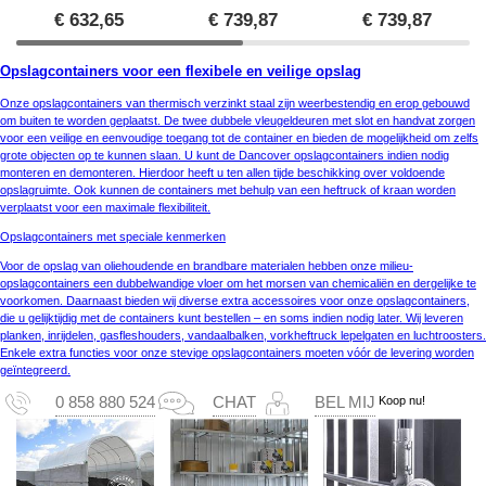
€
632,65
€
739,87
€
739,87
Opslagcontainers voor een flexibele en veilige opslag
Onze opslagcontainers van thermisch verzinkt staal zijn weerbestendig en erop gebouwd
om buiten te worden geplaatst. De twee dubbele vleugeldeuren met slot en handvat zorgen
voor een veilige en eenvoudige toegang tot de container en bieden de mogelijkheid om zelfs
grote objecten op te kunnen slaan. U kunt de Dancover opslagcontainers indien nodig
monteren en demonteren. Hierdoor heeft u ten allen tijde beschikking over voldoende
opslagruimte. Ook kunnen de containers met behulp van een heftruck of kraan worden
verplaatst voor een maximale flexibiliteit.
Opslagcontainers met speciale kenmerken
Voor de opslag van oliehoudende en brandbare materialen hebben onze milieu-
opslagcontainers een dubbelwandige vloer om het morsen van chemicaliën en dergelijke te
voorkomen. Daarnaast bieden wij diverse extra accessoires voor onze opslagcontainers,
die u gelijktijdig met de containers kunt bestellen – en soms indien nodig later. Wij leveren
planken, inrijdelen, gasfleshouders, vandaalbalken, vorkheftruck lepelgaten en luchtroosters.
Enkele extra functies voor onze stevige opslagcontainers moeten vóór de levering worden
geïntegreerd.
Koop nu!
0 858 880 524
CHAT
BEL MIJ