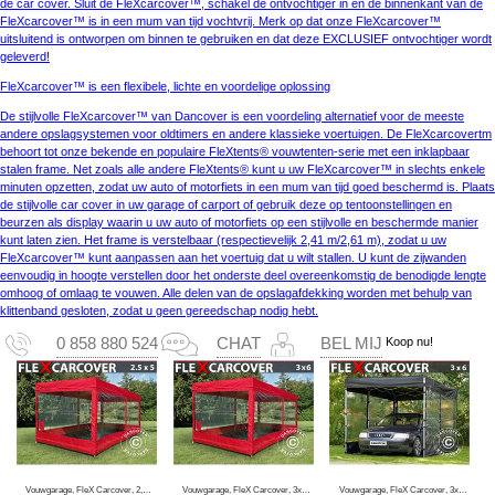
de car cover. Sluit de FleXcarcover™, schakel de ontvochtiger in en de binnenkant van de
FleXcarcover™ is in een mum van tijd vochtvrij. Merk op dat onze FleXcarcover™
uitsluitend is ontworpen om binnen te gebruiken en dat deze EXCLUSIEF ontvochtiger wordt
geleverd!
FleXcarcover™ is een flexibele, lichte en voordelige oplossing
De stijlvolle FleXcarcover™ van Dancover is een voordeling alternatief voor de meeste
andere opslagsystemen voor oldtimers en andere klassieke voertuigen. De FleXcarcovertm
behoort tot onze bekende en populaire FleXtents® vouwtenten-serie met een inklapbaar
stalen frame. Net zoals alle andere FleXtents® kunt u uw FleXcarcover™ in slechts enkele
minuten opzetten, zodat uw auto of motorfiets in een mum van tijd goed beschermd is. Plaats
de stijlvolle car cover in uw garage of carport of gebruik deze op tentoonstellingen en
beurzen als display waarin u uw auto of motorfiets op een stijlvolle en beschermde manier
kunt laten zien. Het frame is verstelbaar (respectievelijk 2,41 m/2,61 m), zodat u uw
FleXcarcover™ kunt aanpassen aan het voertuig dat u wilt stallen. U kunt de zijwanden
eenvoudig in hoogte verstellen door het onderste deel overeenkomstig de benodigde lengte
omhoog of omlaag te vouwen. Alle delen van de opslagafdekking worden met behulp van
klittenband gesloten, zodat u geen gereedschap nodig hebt.
Koop nu!
0 858 880 524
CHAT
BEL MIJ
Vouwgarage, FleX Carcover, 2,5x5m, Rood
Vouwgarage, FleX Carcover, 3x6m, Rood
Vouwgarage, FleX Carcover, 3x6m, Zwart