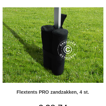
ontwerpen meerekent - en dan hebben we het nog niet eens over
de duizenden mogelijkheden met digitale printen. De FleXtents
vouwtent serie heeft een ruim assortiment aan verschillende
accessoires, die u kunt gebruiken voor het herontwerpen,
aanpassen of beveiligen van uw FleXtents voor diverse
evenementen. Om er een paar te noemen; zijwanden met diverse
soorten ramen, zijwanden zonder ramen, dakbedekkingen, Safety
Packs, grondframes, vloeren, gordijnen, dakvoering, luifels en
regengoten en verbindingsstukken die het mogelijk maken om
twee of meer tuinpaviljoenen tot één groot geheel te combineren.
Flextents PRO zandzakken, 4 st.