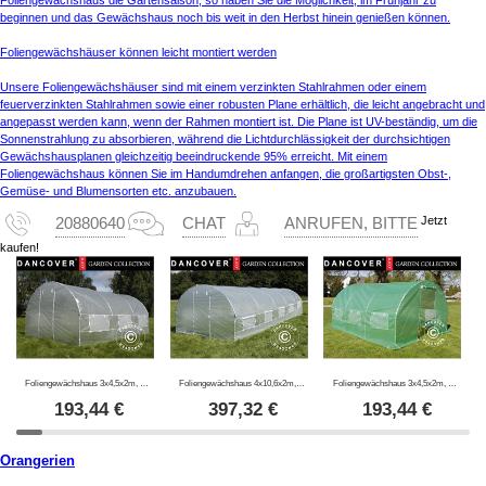
beginnen und das Gewächshaus noch bis weit in den Herbst hinein genießen können.
Foliengewächshäuser können leicht montiert werden
Unsere Foliengewächshäuser sind mit einem verzinkten Stahlrahmen oder einem
feuerverzinkten Stahlrahmen sowie einer robusten Plane erhältlich, die leicht angebracht und
angepasst werden kann, wenn der Rahmen montiert ist. Die Plane ist UV-beständig, um die
Sonnenstrahlung zu absorbieren, während die Lichtdurchlässigkeit der durchsichtigen
Gewächshausplanen gleichzeitig beeindruckende 95% erreicht. Mit einem
Foliengewächshaus können Sie im Handumdrehen anfangen, die großartigsten Obst-,
Gemüse- und Blumensorten etc. anzubauen.
Jetzt
20880640
CHAT
ANRUFEN, BITTE
kaufen!
Foliengewächshaus 3x4,5x2m, 13,5m², Durchsichtig
Foliengewächshaus 4x10,6x2m, 42,4m², Durchsichtig
Foliengewächshaus 3x4,5x2m, 13,5m², Grün
193,44
€
397,32
€
193,44
€
Orangerien