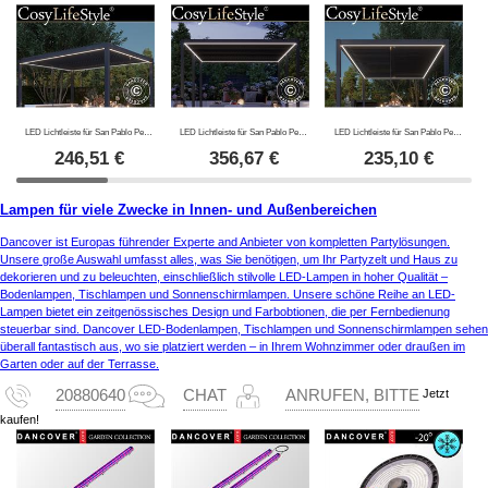
LED Lichtleiste für San Pablo Pergola Pavillon 4x4m, 4 Stk., Warmweiß
LED Lichtleiste für San Pablo Pergola Pavillon 4x5,8m, 6 Stk., Warmweiß
LED Lichtleiste für San Pablo Pergola Pavillon 3x4m, 4 Stk., Warmweiß
246,51
€
356,67
€
235,10
€
Lampen für viele Zwecke in Innen- und Außenbereichen
Dancover ist Europas führender Experte and Anbieter von kompletten Partylösungen.
Unsere große Auswahl umfasst alles, was Sie benötigen, um Ihr Partyzelt und Haus zu
dekorieren und zu beleuchten, einschließlich stilvolle LED-Lampen in hoher Qualität –
Bodenlampen, Tischlampen und Sonnenschirmlampen. Unsere schöne Reihe an LED-
Lampen bietet ein zeitgenössisches Design und Farbobtionen, die per Fernbedienung
steuerbar sind. Dancover LED-Bodenlampen, Tischlampen und Sonnenschirmlampen sehen
überall fantastisch aus, wo sie platziert werden – in Ihrem Wohnzimmer oder draußen im
Garten oder auf der Terrasse.
Jetzt
20880640
CHAT
ANRUFEN, BITTE
kaufen!