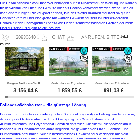
Die Gewächshäuser von Dancover benötigen nur ein Mindestmaß an Wartung und können
für den Anbau von Obst und Gemüse oder als Pavillon verwendet werden, wenn Sie sich
nach einem ruhigen Rückzugsort sehnen, falls das Wetter draußen mal nicht so gut ist.
Dancover verfügt über eine große Auswahl an Gewächshäusern in unterschiedlichen
Größen für den Hobbygärtner ebenso wie für den semiprofessionellen Gärtner, der mehr
Platz für seine Erzeugnisse etc. braucht.
Jetzt
20880640
CHAT
ANRUFEN, BITTE
kaufen!
Orangerie, Pavillon aus Glas 12m², 4,2x2,86x2,84m mit Sockel, Schwarz
Gewächshaus aus Polycarbonat, Strong NOVA 24m², 6x4m, Silber
Gewächshaus aus Polycarbonat, Strong NOVA 16m², 4x4m, Silber
3.156,04
€
1.859,55
€
991,03
€
Foliengewächshäuser – die günstige Lösung
Dancover verfügt über ein umfangreiches Sortiment an günstigen Foliengewächshäusern,
die eine perfekte Alternative zu den oft kostspieligeren Gewächshäusern mit
Aluminiumrahmen und Polycarbonat-Fenstern darstellen. Mit einem Foliengewächshaus
können Sie im Handumdrehen damit beginnen, die gewünschten Obst-, Gemüse- und
Blumensorten anzubauen. Wie ein herkömmliches Gewächshaus verlängert auch ein
Foliengewächshaus die Gartensaison, so haben Sie die Möglichkeit, im Frühjahr zu