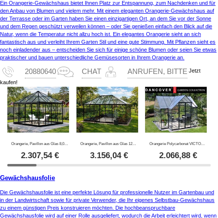
Ein Orangerie-Gewächshaus bietet Ihnen Platz zur Entspannung, zum Nachdenken und für
den Anbau von Blumen und vielem mehr. Mit einem eleganten Orangerie-Gewächshaus auf
der Terrasse oder im Garten haben Sie einen einzigartigen Ort, an dem Sie vor der Sonne
und dem Regen geschützt verweilen können – oder Sie genießen einfach den Blick auf die
Natur, wenn die Temperatur nicht allzu hoch ist. Ein elegantes Orangerie sieht an sich
fantastisch aus und verleiht Ihrem Garten Stil und eine gute Stimmung. Mit Pflanzen sieht es
noch einladender aus – entscheiden Sie sich für einige schöne Blumen oder seien Sie etwas
praktischer und bauen unterschiedliche Gemüsesorten in Ihrem Orangerie an.
Jetzt
20880640
CHAT
ANRUFEN, BITTE
kaufen!
Orangerie, Pavillon aus Glas 8,06m², 2,82x2,86x2,8m mit Sockel, Schwarz
Orangerie, Pavillon aus Glas 12m², 4,2x2,86x2,84m mit Sockel, Schwarz
Orangerie Polycarbonat VICTORY, 10,41m², Palram/Canopia, 3,66x3,05x2,69m, Grau
2.307,54
€
3.156,04
€
2.066,88
€
Gewächshausfolie
Die Gewächshausfolie ist eine perfekte Lösung für professionelle Nutzer im Gartenbau und
in der Landwirtschaft sowie für private Verwender, die Ihr eigenes Selbstbau-Gewächshaus
zu einem günstigen Preis konstruieren möchten. Die hochbeanspruchbare
Gewächshausfolie wird auf einer Rolle ausgeliefert, wodurch die Arbeit erleichtert wird, wenn