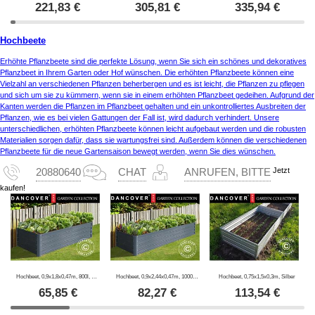
221,83
€
305,81
€
335,94
€
Hochbeete
Erhöhte Pflanzbeete sind die perfekte Lösung, wenn Sie sich ein schönes und dekoratives
Pflanzbeet in Ihrem Garten oder Hof wünschen. Die erhöhten Pflanzbeete können eine
Vielzahl an verschiedenen Pflanzen beherbergen und es ist leicht, die Pflanzen zu pflegen
und sich um sie zu kümmern, wenn sie in einem erhöhten Pflanzbeet gedeihen. Aufgrund der
Kanten werden die Pflanzen im Pflanzbeet gehalten und ein unkontrolliertes Ausbreiten der
Pflanzen, wie es bei vielen Gattungen der Fall ist, wird dadurch verhindert. Unsere
unterschiedlichen, erhöhten Pflanzbeete können leicht aufgebaut werden und die robusten
Materialien sorgen dafür, dass sie wartungsfrei sind. Außerdem können die verschiedenen
Pflanzbeete für die neue Gartensaison bewegt werden, wenn Sie dies wünschen.
Jetzt
20880640
CHAT
ANRUFEN, BITTE
kaufen!
Hochbeet, 0,9x1,8x0,47m, 800l, Anthrazit
Hochbeet, 0,9x2,44x0,47m, 1000l, Anthrazit
Hochbeet, 0,75x1,5x0,3m, Silber
65,85
€
82,27
€
113,54
€