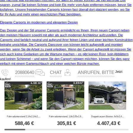
sparen, zumal Sie keinen Schnee und kein Eis mehr vom Auto entfernen müssen, bevor Sie
losfahren. Unsere freistehenden Carports können fast überall dort platziert werden, wo Sie
für Ihr Auto und mehr einen geschützten Platz benötigen.
Elegante Carports im modernen und eleganten Design
Das Design und der Stil unserer Carports ermöglicht es Ihnen, Ihren neuen Carport neben
den meisten Häusern sowohl mit alter als auch moderner Architektur aufzustellen. Die
Carports sind farblich neutral und aufgrund ihrer feinen Linien und einer leichten Konstruktion
beinahe unsichtbar. Die Carports Dancover von können leicht aufgestellt und montiert
werden, wenn Sie die Arbeit zu zweit erledigen. Wenn der Carport aufgestellt ist müssen Sie
sich auch keine Gedanken um die Wartung machen – es gibt keinen Rost, kein Abblättern
und keinen Schimmel – und wenn Sie den Carport reinigen möchten, können Sie dies ganz
einfach mit einem Gartenschlauch und einer weichen Bürste machen.
Jetzt
20880640
CHAT
ANRUFEN, BITTE
kaufen!
Fahrradunterstand 2,14x2,14x2,04m, 4,57m2, ProShed®, Anthrazit
Fahrradunterstand, 1,8x2,05x1,93m, ProShed®, Anthrazit
Doppelcarport Boston, 6x5x2,4m, Grau
588,46
€
305,81
€
4.407,43
€