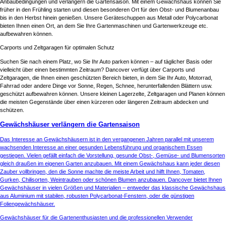
Anbaubedingungen und verlängern die Gartensaison. Mit einem Gewächshaus können Sie
früher in den Frühling starten und diesen besonderen Ort für den Obst- und Blumenanbau
bis in den Herbst hinein genießen. Unsere Geräteschuppen aus Metall oder Polycarbonat
bieten Ihnen einen Ort, an dem Sie Ihre Gartenmaschinen und Gartenwerkzeuge etc.
aufbewahren können.
Carports und Zeltgaragen für optimalen Schutz
Suchen Sie nach einem Platz, wo Sie Ihr Auto parken können – auf täglicher Basis oder
vielleicht über einen bestimmten Zeitraum? Dancover verfügt über Carports und
Zeltgaragen, die Ihnen einen geschützten Bereich bieten, in dem Sie Ihr Auto, Motorrad,
Fahrrad oder andere Dinge vor Sonne, Regen, Schnee, herunterfallenden Blättern usw.
geschützt aufbewahren können. Unsere kleinen Lagerzelte, Zeltgaragen und Planen können
die meisten Gegenstände über einen kürzeren oder längeren Zeitraum abdecken und
schützen.
Gewächshäuser verlängern die Gartensaison
Das Interesse an Gewächshäusern ist in den vergangenen Jahren parallel mit unserem
wachsenden Interesse an einer gesunden Lebensführung und organischem Essen
gestiegen. Vielen gefällt einfach die Vorstellung, gesunde Obst-, Gemüse- und Blumensorten
gleich draußen im eigenen Garten anzubauen. Mit einem Gewächshaus kann jeder diesen
Zauber vollbringen, den die Sonne machte die meiste Arbeit und hilft Ihnen, Tomaten,
Gurken, Chilisorten, Weintrauben oder schönen Blumen anzubauen. Dancover bietet Ihnen
Gewächshäuser in vielen Größen und Materialien – entweder das klassische Gewächshaus
aus Aluminium mit stabilen, robusten Polycarbonat-Fenstern, oder die günstigen
Foliengewächshäuser.
Gewächshäuser für die Gartenenthusiasten und die professionellen Verwender