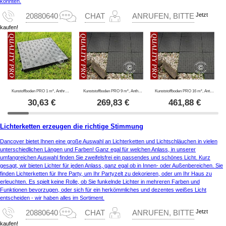
könnten.
Jetzt
20880640
CHAT
ANRUFEN, BITTE
kaufen!
Kunstoffboden PRO 1 m², Anthrazit (4 St.)
Kunststoffboden PRO 9 m², Anthrazit
Kunststoffboden PRO 16 m², Anthrazit
30,63
€
269,83
€
461,88
€
Lichterketten erzeugen die richtige Stimmung
Dancover bietet Ihnen eine große Auswahl an Lichterketten und Lichtschläuchen in vielen
unterschiedlichen Längen und Farben! Ganz egal für welchen Anlass, in unserer
umfangreichen Auswahl finden Sie zweifelsfrei ein passendes und schönes Licht. Kurz
gesagt, wir bieten Lichter für jeden Anlass, ganz egal ob in Innen- oder Außenbereichen. Sie
finden Lichterketten für Ihre Party, um Ihr Partyzelt zu dekorieren, oder um Ihr Haus zu
erleuchten. Es spielt keine Rolle, ob Sie funkelnde Lichter in mehreren Farben und
Funktionen bevorzugen, oder sich für ein herkömmliches und dezentes weißes Licht
entscheiden - wir haben alles im Sortiment.
Jetzt
20880640
CHAT
ANRUFEN, BITTE
kaufen!