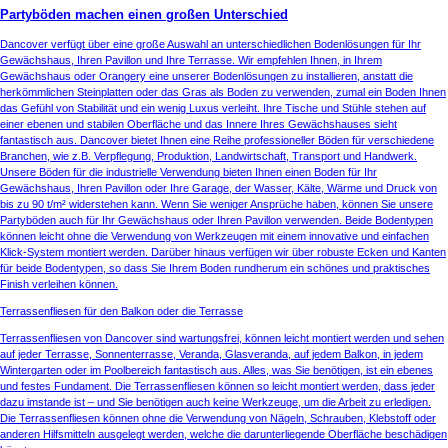
Partyböden machen einen großen Unterschied
Dancover verfügt über eine große Auswahl an unterschiedlichen Bodenlösungen für Ihr
Gewächshaus, Ihren Pavillon und Ihre Terrasse. Wir empfehlen Ihnen, in Ihrem
Gewächshaus oder Orangery eine unserer Bodenlösungen zu installieren, anstatt die
herkömmlichen Steinplatten oder das Gras als Boden zu verwenden, zumal ein Boden Ihnen
das Gefühl von Stabilität und ein wenig Luxus verleiht. Ihre Tische und Stühle stehen auf
einer ebenen und stabilen Oberfläche und das Innere Ihres Gewächshauses sieht
fantastisch aus. Dancover bietet Ihnen eine Reihe professioneller Böden für verschiedene
Branchen, wie z.B. Verpflegung, Produktion, Landwirtschaft, Transport und Handwerk.
Unsere Böden für die industrielle Verwendung bieten Ihnen einen Boden für Ihr
Gewächshaus, Ihren Pavillon oder Ihre Garage, der Wasser, Kälte, Wärme und Druck von
bis zu 90 t/m² widerstehen kann. Wenn Sie weniger Ansprüche haben, können Sie unsere
Partyböden auch für Ihr Gewächshaus oder Ihren Pavillon verwenden. Beide Bodentypen
können leicht ohne die Verwendung von Werkzeugen mit einem innovative und einfachen
Klick-System montiert werden. Darüber hinaus verfügen wir über robuste Ecken und Kanten
für beide Bodentypen, so dass Sie Ihrem Boden rundherum ein schönes und praktisches
Finish verleihen können.
Terrassenfliesen für den Balkon oder die Terrasse
Terrassenfliesen von Dancover sind wartungsfrei, können leicht montiert werden und sehen
auf jeder Terrasse, Sonnenterrasse, Veranda, Glasveranda, auf jedem Balkon, in jedem
Wintergarten oder im Poolbereich fantastisch aus. Alles, was Sie benötigen, ist ein ebenes
und festes Fundament. Die Terrassenfliesen können so leicht montiert werden, dass jeder
dazu imstande ist – und Sie benötigen auch keine Werkzeuge, um die Arbeit zu erledigen.
Die Terrassenfliesen können ohne die Verwendung von Nägeln, Schrauben, Klebstoff oder
anderen Hilfsmitteln ausgelegt werden, welche die darunterliegende Oberfläche beschädigen