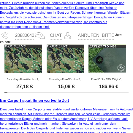
erfüllen. Private Kunden nutzen die Planen auch für Schutz- und Transportzwecke und
mehr. Zusätzlich zu den klassischen Planen verfügt Dancover über eine Reihe an
Bootsplanen, die konzipiert sind, um Ihr Boot vor Regen, Schnee, herunterfallenden Blättern
und Vogeldreck zu schützen. Die robusten und strapazierfähigen Bootsplanen können
perfekt mit einer Reihe von A-Rahmen verwendet werden, die ebenfalls auf
dancovershop.com zu finden sind.
Jetzt
20880640
CHAT
ANRUFEN, BITTE
kaufen!
Camouflage-Plane Woodland 2,85x4m, 100g/m²
Camouflage-Plane Woodland 1,9x3m, 100g/m²
Plane 3,5x5m, TPO, 350 g/m², Grün
27,18
€
15,09
€
186,86
€
Ein Carport spart Ihnen wertvolle Zeit
Dancover bietet Ihnen Carports aus stabilen und wartungsfreien Materialien, um Ihr Auto und
mehr zu schützen. Mit einem unserer Carports müssen Sie sich keine Gedanken mehr um
morgendlichen Regen, Schnee oder Eis auf dem Autofenster, UV-Strahlung auf dem Lack,
herunterfallende Blätter und mehr machen. Sie parken Ihr Auto einfach unter dem
transparenten Dach des Carports und finden es wieder schön und sauber vor, wenn Sie es
das nächste Mal verwenden möchten. Vor allem im Winter können Sie viel wertvolle Zeit