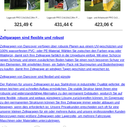
Lagerzelt PRO 2,4x3,6x2,34m PE, Grau
Lagerzelt PRO 2,4x3,6x2,34m PVC, Grau
Lager- und Arbeitszelt PRO 2x3x2m, PVC, weiß/gelb, flammfest
321,49
€
431,44
€
423,06
€
Zeltgaragen sind flexible und robust
Zeltgaragen von Dancover verfügen über robuste Planen aus einem UV-geschützten und
100% wasserfesten PVC- oder PE-Material. Wählen Sie zwischen den Farben grau oder
Waldgrün, damit sich Ihre Zeltgarage farblich in die Umgebung einfügt. Mit einer Schürze
gegen Schmutz und einem zusätzlichen Boden haben Sie einen noch besseren Schutz vor
den Elementen. Wir empfehlen Ihnen, ein Safety-Pack mit Sturmgurten und Bodenheringen
zu kaufen, damit Ihre Zeltgarage an windigen Tagen geschützt und gesichert ist.
Zeltgaragen von Dancover sind flexibel und günstig
Der Rahmen für unsere Zeltgaragen ist aus Stahlrohren in industrieller Qualität gefertigt, die
einen leichten und schnellen Aufbau ermöglichen. Die stabile Struktur bietet Ihnen eine
robuste und widerstandsfähige Alternative zu den permanent Gebäuden, wodurch Sie auf
eine flexible, robuste und weitaus günstigere Lösung zurückgreifen können. Im Gegensatz
zu den permanenten Strukturen können Sie Ihre Zeltgarage immer wieder abbauen und
bewegen, wenn dies erforderlich ist. Unsere Privatkunden entscheiden sich oft für eine
unserer kleinen Zeltgaragen für ein oder mehrere Autos und unsere professionellen Kunden
bevorzugen meist größere Zeltgaragen oder Lagerzelte, um mehrere Fahrzeuge,
Maschinen oder Materialien unterzubringen.