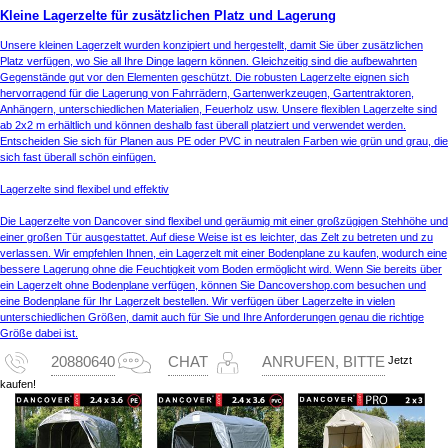
Kleine Lagerzelte für zusätzlichen Platz und Lagerung
Unsere kleinen Lagerzelt wurden konzipiert und hergestellt, damit Sie über zusätzlichen
Platz verfügen, wo Sie all Ihre Dinge lagern können. Gleichzeitig sind die aufbewahrten
Gegenstände gut vor den Elementen geschützt. Die robusten Lagerzelte eignen sich
hervorragend für die Lagerung von Fahrrädern, Gartenwerkzeugen, Gartentraktoren,
Anhängern, unterschiedlichen Materialien, Feuerholz usw. Unsere flexiblen Lagerzelte sind
ab 2x2 m erhältlich und können deshalb fast überall platziert und verwendet werden.
Entscheiden Sie sich für Planen aus PE oder PVC in neutralen Farben wie grün und grau, die
sich fast überall schön einfügen.
Lagerzelte sind flexibel und effektiv
Die Lagerzelte von Dancover sind flexibel und geräumig mit einer großzügigen Stehhöhe und
einer großen Tür ausgestattet. Auf diese Weise ist es leichter, das Zelt zu betreten und zu
verlassen. Wir empfehlen Ihnen, ein Lagerzelt mit einer Bodenplane zu kaufen, wodurch eine
bessere Lagerung ohne die Feuchtigkeit vom Boden ermöglicht wird. Wenn Sie bereits über
ein Lagerzelt ohne Bodenplane verfügen, können Sie Dancovershop.com besuchen und
eine Bodenplane für Ihr Lagerzelt bestellen. Wir verfügen über Lagerzelte in vielen
unterschiedlichen Größen, damit auch für Sie und Ihre Anforderungen genau die richtige
Größe dabei ist.
Jetzt
20880640
CHAT
ANRUFEN, BITTE
kaufen!