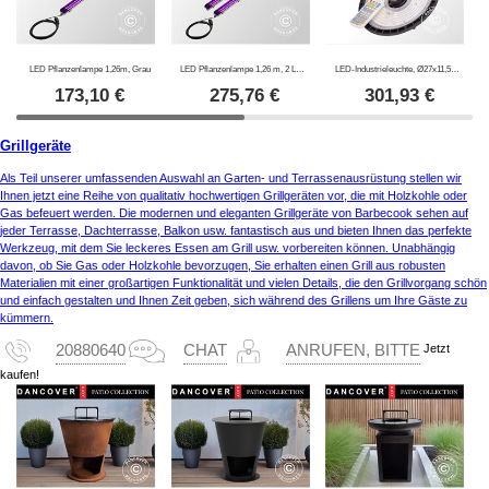
LED Pflanzenlampe 1,26m, Grau
LED Pflanzenlampe 1,26 m, 2 Lampen, Grau
LED-Industrieleuchte, Ø27x11,5cm, mit Sensor/Fernbedienung, Schwarz
173,10
€
275,76
€
301,93
€
Grillgeräte
Als Teil unserer umfassenden Auswahl an Garten- und Terrassenausrüstung stellen wir
Ihnen jetzt eine Reihe von qualitativ hochwertigen Grillgeräten vor, die mit Holzkohle oder
Gas befeuert werden. Die modernen und eleganten Grillgeräte von Barbecook sehen auf
jeder Terrasse, Dachterrasse, Balkon usw. fantastisch aus und bieten Ihnen das perfekte
Werkzeug, mit dem Sie leckeres Essen am Grill usw. vorbereiten können. Unabhängig
davon, ob Sie Gas oder Holzkohle bevorzugen, Sie erhalten einen Grill aus robusten
Materialien mit einer großartigen Funktionalität und vielen Details, die den Grillvorgang schön
und einfach gestalten und Ihnen Zeit geben, sich während des Grillens um Ihre Gäste zu
kümmern.
Jetzt
20880640
CHAT
ANRUFEN, BITTE
kaufen!