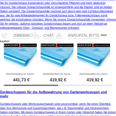
Sie Ihr Gewächshaus konstruieren oder verschiedene Pflanzen und mehr abdecken
müssen. Die robuste Gewächshausfolie ist strapazierfähig und die Ränder sind an beiden
Seiten verstärkt. Die Gewächshausfolie zeichnet sich durch eine gute Lichtdurchlässigkeit
aus, die für gute Anbaubedingungen im Gewächshaus bzw. Foliengewächshaus sorgt,
welches Sie konstruieren möchten. Wenn Sie unsere Gewächshausfolie verwenden, können
Sie Ihr eigenes, äußerst günstiges Gewächshaus bauen und sich an einer Vielzahl an
selbstangebauten Obst-, Gemüse- und Blumensorten erfreuen.
Jetzt
20880640
CHAT
ANRUFEN, BITTE
kaufen!
Gewächshausfolie zum Zuschneiden 100Mic, 6x120m, 1 Rolle, durchsichtig
Gewächshausfolie zum Zuschneiden 120Mic, 6x100m, 1 Rolle, durchsichtig
Gewächshausfolie zum Zuschneiden 150Mic, 6x80m, 1 Rolle, durchsichtig
441,73
€
419,92
€
419,92
€
Geräteschuppen für die Aufbewahrung von Gartenwerkzeugen und
mehr
Geräteschuppen oder Werkzeugschuppen sind unverzichtbar, wenn Sie einen Überblick
über Ihre Werkzeuge und Gartenmaschinen, wie z.B. Rasenmäher und Heckenschere,
haben möchten. Mit einem Geräteschuppen in Ihrem Garten oder Hinterhof haben Sie immer