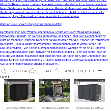
leichten Zugriff auf Ihre Werkzeuge und Maschinen, falls Sie im Garten arbeiten möchten.
Wenn Sie Rasen mähen, Unkraut jäten, Äste stutzen oder die Hecke schneiden möchten,
finden Sie die entsprechenden Werkzeuge im Handumdrehen – und anschließend können
Sie die Gegenstände sofort wieder an ihren Platz bringen. Teil des Geheimnisses hinter
einem gepflegten Garten ist ein gut organisierter Geräteschuppen.
Wartungsfreie Geräteschuppen aus stabilem Metall
Geräteschuppen oder Werkzeugschuppen aus wartungsfreiem Metall sind qualitativ
hochwertige Produkte, die Sie viele Jahre genießen können, ohne sich Gedanken um die
Wartung machen zu müssen. Dancover hat die beliebten Marken ProShed und Yardmaster
im Angebot. Diese qualitativ hochwertigen Geräteschuppen sind in vielen Farben und
Größen erhältlich – von kleinen Geräteschuppen mit nur wenigen m² bis hin zu unseren
großen Metallschuppen oder -garagen mit beeindruckenden 17,4 m² und genug Platz für
größere Maschinen, Materialien oder auch ein Auto. Sie haben die Option, Aufhänger und
Regale für Ihren Geräteschuppen zu kaufen, damit Sie Ihre Gartenwerkzeuge und andere
Ausrüstung noch effizienter organisieren können.
Jetzt
20880640
CHAT
ANRUFEN, BITTE
kaufen!
Geräteschuppen, Metallschrank 1,47x0,86x1,34m, 1,26m², ProShed®, Anthrazit
Fahrradunterstand, 1,8x2,05x1,93m, ProShed®, Anthrazit
Geräteschuppen, 2,77x1,30x1,73m, 3,6m², ProShed®, Anthrazit