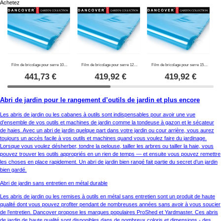
Achetez
Film de bricolage pour serre 100Mic, 6x120m, 1 rouleau, transparent
Film de bricolage pour serre 120Mic, 6x100m, 1 rouleau, transparent
Film de bricolage pour serre 150Mic, 6x80m, 1 rouleau, transparent
441,73
€
419,92
€
419,92
€
Abri de jardin pour le rangement d’outils de jardin et plus encore
Les abris de jardin ou les cabanes à outils sont indispensables pour avoir une vue
d’ensemble de vos outils et machines de jardin comme la tondeuse à gazon et le sécateur
de haies. Avec un abri de jardin quelque part dans votre jardin ou cour arrière, vous aurez
toujours un accès facile à vos outils et machines quand vous voulez faire du jardinage.
Lorsque vous voulez désherber, tondre la pelouse, tailler les arbres ou tailler la haie, vous
pouvez trouver les outils appropriés en un rien de temps — et ensuite vous pouvez remettre
les choses en place rapidement. Un abri de jardin bien rangé fait partie du secret d’un jardin
bien gardé.
Abri de jardin sans entretien en métal durable
Les abris de jardin ou les remises à outils en métal sans entretien sont un produit de haute
qualité dont vous pouvez profiter pendant de nombreuses années sans avoir à vous soucier
de l’entretien. Dancover propose les marques populaires ProShed et Yardmaster. Ces abris
de jardin de haute qualité sont disponibles dans de nombreux coloris et dimensions - des