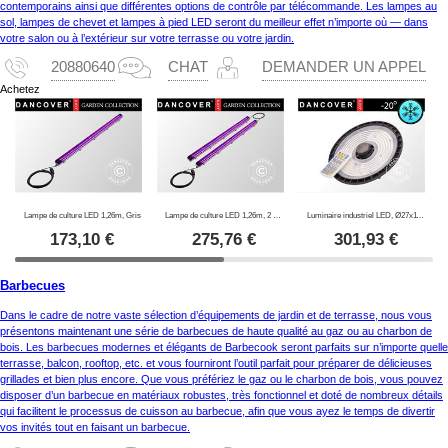
contemporains ainsi que différentes options de contrôle par télécommande. Les lampes au
sol, lampes de chevet et lampes à pied LED seront du meilleur effet n’importe où — dans
votre salon ou à l’extérieur sur votre terrasse ou votre jardin.
20880640
CHAT
DEMANDER UN APPEL
Achetez
Lampe de culture LED 1,26m, Gris
Lampe de culture LED 1,26m, 2 lampes, Gris
Luminaire industriel LED, Ø27x11,5cm, avec capteur/RC, Noir
173,10
€
275,76
€
301,93
€
Barbecues
Dans le cadre de notre vaste sélection d’équipements de jardin et de terrasse, nous vous
présentons maintenant une série de barbecues de haute qualité au gaz ou au charbon de
bois. Les barbecues modernes et élégants de Barbecook seront parfaits sur n’importe quelle
terrasse, balcon, rooftop, etc. et vous fourniront l’outil parfait pour préparer de délicieuses
grillades et bien plus encore. Que vous préfériez le gaz ou le charbon de bois, vous pouvez
disposer d’un barbecue en matériaux robustes, très fonctionnel et doté de nombreux détails
qui facilitent le processus de cuisson au barbecue, afin que vous ayez le temps de divertir
vos invités tout en faisant un barbecue.