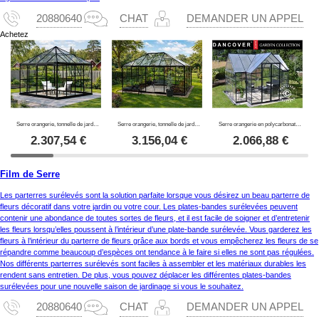
20880640
CHAT
DEMANDER UN APPEL
Achetez
Serre orangerie, tonnelle de jardin en verre 8,06m², 2,82x2,86x2,8m avec base, Noir
Serre orangerie, tonnelle de jardin en verre 12m², 4,2x2,86x2,84m avec base, Noir
Serre orangerie en polycarbonate VICTORY, 10,41m², Palram/Canopia, 3,66x3,05x2,69m, Gris
2.307,54
€
3.156,04
€
2.066,88
€
Film de Serre
Les parterres surélevés sont la solution parfaite lorsque vous désirez un beau parterre de
fleurs décoratif dans votre jardin ou votre cour. Les plates-bandes surélevées peuvent
contenir une abondance de toutes sortes de fleurs, et il est facile de soigner et d’entretenir
les fleurs lorsqu’elles poussent à l’intérieur d’une plate-bande surélevée. Vous garderez les
fleurs à l’intérieur du parterre de fleurs grâce aux bords et vous empêcherez les fleurs de se
répandre comme beaucoup d’espèces ont tendance à le faire si elles ne sont pas régulées.
Nos différents parterres surélevés sont faciles à assembler et les matériaux durables les
rendent sans entretien. De plus, vous pouvez déplacer les différentes plates-bandes
surélevées pour une nouvelle saison de jardinage si vous le souhaitez.
20880640
CHAT
DEMANDER UN APPEL