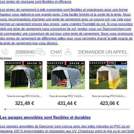
Les tentes de stockage sont flexibles et efficaces
Les tentes de rangement à toile suspendue sont flexibles et spacieuses avec une bonne
hauteur sous plafond et une grande porte. Cela facilite l’entrée et la sortie de la tente. Nous
vous recommandons d’acheter une tente de rangement avec un couvre-sol, car cela vous
permet un rangement encore plus propre, sans craindre l’humidité du sol. Si vous possédez
déjà une tente de rangement sans couverture de sol, rendez-vous sur Dancovershop.com
et commandez une couverture de sol pour votre tente de rangement. Nous vous proposons
des tentes de rangement de différentes tailles pour vous permettre d’avoir la taille exacte de
la tente de rangement que vous désirez.
20880640
CHAT
DEMANDER UN APPEL
Achetez
Tente de stockage PRO 2,4x3,6x2,34m PE, Gris
Tente de stockage PRO 2,4x3,6x2,34m PVC, Gris
Tente de stockage PRO 2x3x2m, PVC, blanc/jaune, retardateur de flammes
321,49
€
431,44
€
423,06
€
Les garages amovibles sont flexibles et durables
Les garages amovibles de Dancover sont conçus avec des toiles robustes en PVC ou en
plastique 100 % imperméables et résistantes aux UV. Choisissez entre le gris ou le vert forêt