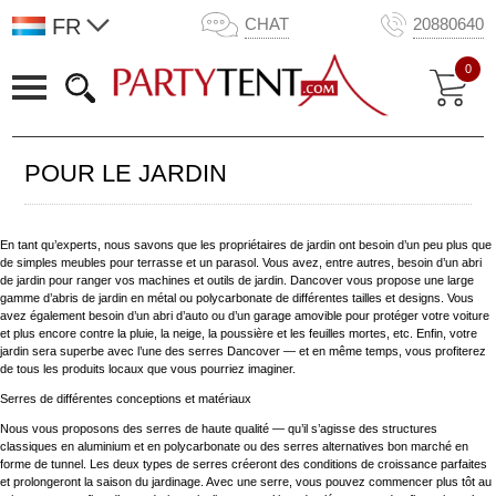
FR
CHAT
20880640
0
POUR LE JARDIN
En tant qu’experts, nous savons que les propriétaires de jardin ont besoin d’un peu plus que
de simples meubles pour terrasse et un parasol. Vous avez, entre autres, besoin d’un abri
de jardin pour ranger vos machines et outils de jardin. Dancover vous propose une large
gamme d’abris de jardin en métal ou polycarbonate de différentes tailles et designs. Vous
avez également besoin d’un abri d’auto ou d’un garage amovible pour protéger votre voiture
et plus encore contre la pluie, la neige, la poussière et les feuilles mortes, etc. Enfin, votre
jardin sera superbe avec l’une des serres Dancover — et en même temps, vous profiterez
de tous les produits locaux que vous pourriez imaginer.
Serres de différentes conceptions et matériaux
Nous vous proposons des serres de haute qualité — qu’il s’agisse des structures
classiques en aluminium et en polycarbonate ou des serres alternatives bon marché en
forme de tunnel. Les deux types de serres créeront des conditions de croissance parfaites
et prolongeront la saison du jardinage. Avec une serre, vous pouvez commencer plus tôt au