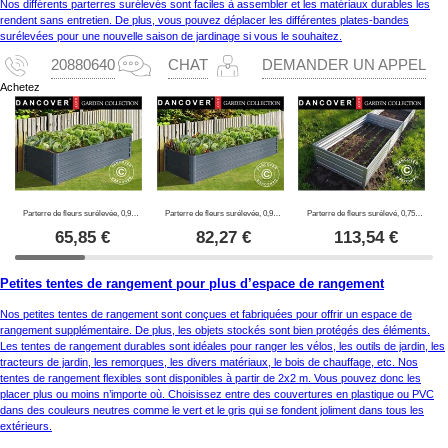
Nos différents parterres surélevés sont faciles à assembler et les matériaux durables les
rendent sans entretien. De plus, vous pouvez déplacer les différentes plates-bandes
surélevées pour une nouvelle saison de jardinage si vous le souhaitez.
20880640
CHAT
DEMANDER UN APPEL
Achetez
Parterre de fleurs surélevée, 0,9x1,8x0,47m, 800l, Anthracite
Parterre de fleurs surélevée, 0,9x2,44x0,47m, 1000l, Anthracite
Parterre de fleurs surélevé, 0,75x1,5x0,3m, Argent
65,85
€
82,27
€
113,54
€
Petites tentes de rangement pour plus d’espace de rangement
Nos petites tentes de rangement sont conçues et fabriquées pour offrir un espace de
rangement supplémentaire. De plus, les objets stockés sont bien protégés des éléments.
Les tentes de rangement durables sont idéales pour ranger les vélos, les outils de jardin, les
tracteurs de jardin, les remorques, les divers matériaux, le bois de chauffage, etc. Nos
tentes de rangement flexibles sont disponibles à partir de 2x2 m. Vous pouvez donc les
placer plus ou moins n’importe où. Choisissez entre des couvertures en plastique ou PVC
dans des couleurs neutres comme le vert et le gris qui se fondent joliment dans tous les
extérieurs.