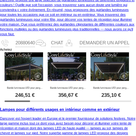
couleurs ! Quelle que soit l’occasion, vous trouverez sans aucun doute une lumière qui
conviendra ç votre évènement. En résumé, nous proposons des guirlandes lumineuses
pour toutes les occasions que ce soit en intérieur ou en extérieur. Vous trouverez des
guirlandes lumineuses pour votre fête, pour décorer vos tentes de réception pour illuminer
votre maison. Que vous préféreriez des guirlandes clignotantes de différentes couleurs aux
fonctions multiples ou des guirlandes lumineuses plus traditionnelles — nous avons ce qu’il
vous faut.
20880640
CHAT
DEMANDER UN APPEL
Achetez
Bande lumineuse LED pour pergola San Pablo Alu+ 4x4m, 4pcs, Blanc Chaud
Bande lumineuse LED pour pergola San Pablo Alu+ 4x5,8m, 6pcs, Blanc Chaud
Bande lumineuse LED pour pergola San Pablo Alu+ 3x4m, 4pcs, Blanc Chaud
246,51
€
356,67
€
235,10
€
Lampes pour différents usages en intérieur comme en extérieur
Dancover est l’expert leader en Europe et le premier fournisseur de solutions festives. Notre
large gamme inclus tout ce dont vous avez besoin pour décorer et illuminer votre tente de
réception et maison dont des lampes LED de haute qualité — lampes au sol, lampes de
chevet et lampes sur pied. Notre superbe gamme de lampes LED propose des designs