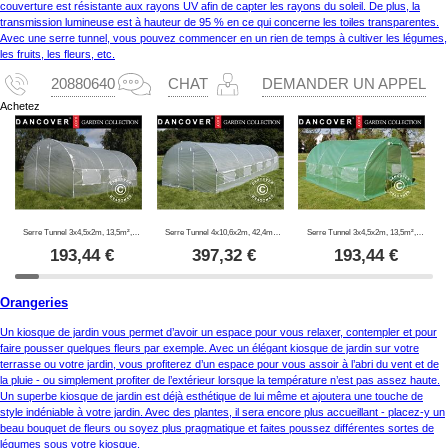
couverture est résistante aux rayons UV afin de capter les rayons du soleil. De plus, la
transmission lumineuse est à hauteur de 95 % en ce qui concerne les toiles transparentes.
Avec une serre tunnel, vous pouvez commencer en un rien de temps à cultiver les légumes,
les fruits, les fleurs, etc.
20880640
CHAT
DEMANDER UN APPEL
Achetez
Serre Tunnel 3x4,5x2m, 13,5m², Transparent
Serre Tunnel 4x10,6x2m, 42,4m², Transparent
Serre Tunnel 3x4,5x2m, 13,5m², Vert
193,44
€
397,32
€
193,44
€
Orangeries
Un kiosque de jardin vous permet d’avoir un espace pour vous relaxer, contempler et pour
faire pousser quelques fleurs par exemple. Avec un élégant kiosque de jardin sur votre
terrasse ou votre jardin, vous profiterez d’un espace pour vous assoir à l’abri du vent et de
la pluie - ou simplement profiter de l’extérieur lorsque la température n’est pas assez haute.
Un superbe kiosque de jardin est déjà esthétique de lui même et ajoutera une touche de
style indéniable à votre jardin. Avec des plantes, il sera encore plus accueillant - placez-y un
beau bouquet de fleurs ou soyez plus pragmatique et faites poussez différentes sortes de
légumes sous votre kiosque.