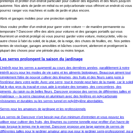
printemps et profiter d’un endroit particulier pour cultiver des légumes et des fleurs jusqu’en
automne. Nos abris de jardin en métal ou en polycarbonate vous offriront un endroit où vous
pourrez ranger vos machines et outils de jardin et plus encore.
Abris et garages mobiles pour une protection optimale
Vous voulez profiter d’un endroit pour garer votre voiture — de manière permanente ou
temporaire ? Dancover offre des abris pour voitures et des garages portatifs qui vous
fourniront un endroit protégé où vous pourrez garder votre voiture, motocyclette, vélo ou
autre chose à l’abri du soleil, de la pluie, de la neige, des chutes de feuilles, etc. Nos petites
tentes de stockage, garages amovibles et bâches couvriront, abriteront et protégeront la
plupart des choses pour une période plus ou moins longue.
Les serres prolongent la saison du jardinage
L’intérêt pour les serres a augmenté au cours des dernières années, parallèlement à notre
intérêt accru pour les modes de vie sains et les aliments biologiques. Beaucoup aiment tout
simplement l’idée de pouvoir cultiver des légumes, des fruits et des fleurs sains juste à
l’extérieur dans votre jardin. Avec une serre, tout le monde peut faire de la magie, car le soleil
fait le plus gros du travail et vous aide à produire des tomates, des concombres, des
piments, du raisin ou de belles fleurs. Dancover propose des serres de différentes tailles et
matériaux — la serre classique en aluminium avec des fenêtres en polycarbonate
résistantes et durables ou les serres tunnel en polyéthylène abordables.
Serres pour les amateurs de jardinage et les professionnels
Les serres de Dancover n’ont besoin que d’un minimum d’entretien et vous pouvez les
utiliser pour cultiver des fruits, des légumes ou comme tonnelle pour profiter d’un havre de
paix lorsque le temps me le permet. Dancover propose une large gamme de serres de
différentes tailles pour le jardinier amateur ainsi que pour le jardinier semi-professionnel, qui a