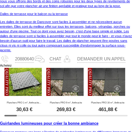
nous vous offrons des bords et des coins robustes pour les deux types de revêtements de
sol afin que votre plancher ait une finition agréable et pratique tout au long de la pose.
Dalles de terrasse pour le balcon ou la terrasse
Les dalles de terrasse de Dancover sont faciles à assembler et ne nécessitent aucun
entretien. Elles sont du meilleur effet sur tous les terrasses, balcons, vérandas, porches ou
autour d'une piscine. Tout ce dont vous avez besoin, c'est d'une base simple et solide. Les
dalles de terrasse sont si faciles à assembler que tout le monde peut le faire - et vous n'avez
besoin d'aucun outil pour faire le travail. Les dalles de plancher peuvent être posées sans
clous ni vis ni colle ou tout autre composant susceptible d'endommager la surface sous-
jacente.
20880640
CHAT
DEMANDER UN APPEL
Achetez
Planchers PRO 1 m², Anthracite (4 pc.)
Planchers PRO 9 m², Anthracite
Planchers PRO 16 m², Anthracite
30,63
€
269,83
€
461,88
€
Guirlandes lumineuses pour créer la bonne ambiance
Dancover propose une large sélection de guirlandes lumineuses de différentes longueurs et