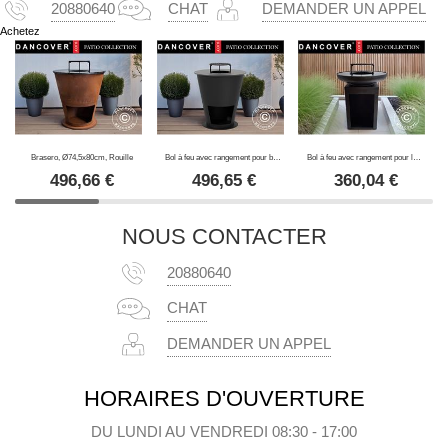
20880640
CHAT
DEMANDER UN APPEL
Achetez
Brasero, Ø74,5x80cm, Rouille
Bol à feu avec rangement pour bois, Ø74,5x80cm, Noir
Bol à feu avec rangement pour le bois, Ø60x73cm, Noir
496,66
€
496,65
€
360,04
€
NOUS CONTACTER
20880640
CHAT
DEMANDER UN APPEL
HORAIRES D'OUVERTURE
DU LUNDI AU VENDREDI 08:30 - 17:00