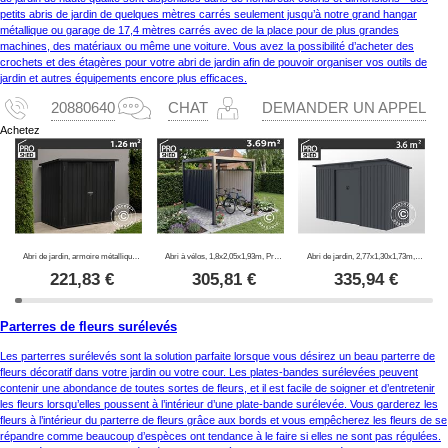
petits abris de jardin de quelques mètres carrés seulement jusqu’à notre grand hangar
métallique ou garage de 17,4 mètres carrés avec de la place pour de plus grandes
machines, des matériaux ou même une voiture. Vous avez la possibilité d’acheter des
crochets et des étagères pour votre abri de jardin afin de pouvoir organiser vos outils de
jardin et autres équipements encore plus efficaces.
20880640
CHAT
DEMANDER UN APPEL
Achetez
Abri de jardin, armoire métallique 1,47x0,86x1,34m, 1,26m², ProShed®, Anthracite
Abri à vélos, 1,8x2,05x1,93m, ProShed®, Anthracite
Abri de jardin, 2,77x1,30x1,73m, 3,6m², ProShed®, Anthracite
221,83
€
305,81
€
335,94
€
Parterres de fleurs surélevés
Les parterres surélevés sont la solution parfaite lorsque vous désirez un beau parterre de
fleurs décoratif dans votre jardin ou votre cour. Les plates-bandes surélevées peuvent
contenir une abondance de toutes sortes de fleurs, et il est facile de soigner et d’entretenir
les fleurs lorsqu’elles poussent à l’intérieur d’une plate-bande surélevée. Vous garderez les
fleurs à l’intérieur du parterre de fleurs grâce aux bords et vous empêcherez les fleurs de se
répandre comme beaucoup d’espèces ont tendance à le faire si elles ne sont pas régulées.