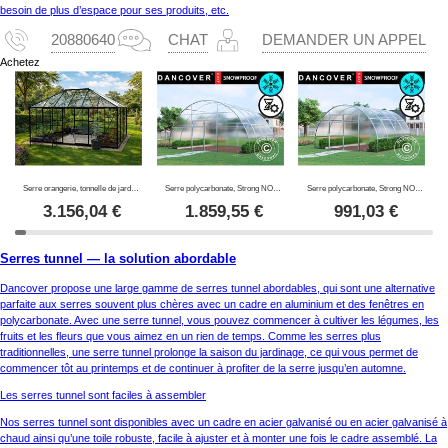
besoin de plus d’espace pour ses produits, etc.
20880640
CHAT
DEMANDER UN APPEL
Achetez
Serre orangerie, tonnelle de jardin en verre 12m², 4,2x2,86x2,84m avec base, Noir
Serre polycarbonate, Strong NOVA 24m², 6x4m, Argent
Serre polycarbonate, Strong NOVA 16m², 4x4m, Argent
3.156,04
€
1.859,55
€
991,03
€
Serres tunnel — la solution abordable
Dancover propose une large gamme de serres tunnel abordables, qui sont une alternative
parfaite aux serres souvent plus chères avec un cadre en aluminium et des fenêtres en
polycarbonate. Avec une serre tunnel, vous pouvez commencer à cultiver les légumes, les
fruits et les fleurs que vous aimez en un rien de temps. Comme les serres plus
traditionnelles, une serre tunnel prolonge la saison du jardinage, ce qui vous permet de
commencer tôt au printemps et de continuer à profiter de la serre jusqu’en automne.
Les serres tunnel sont faciles à assembler
Nos serres tunnel sont disponibles avec un cadre en acier galvanisé ou en acier galvanisé à
chaud ainsi qu’une toile robuste, facile à ajuster et à monter une fois le cadre assemblé. La