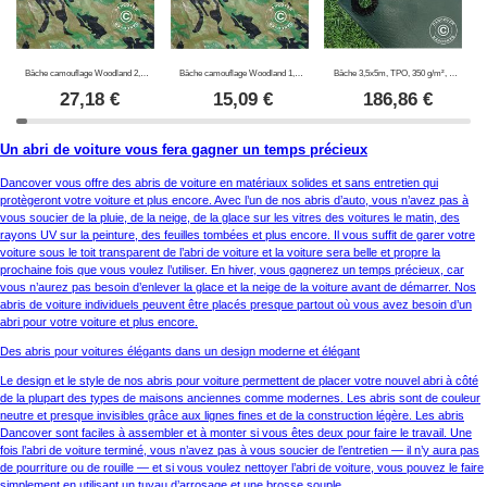
Bâche camouflage Woodland 2,85x4m, 100g/m²
Bâche camouflage Woodland 1,9x3m, 100g/m²
Bâche 3,5x5m, TPO, 350 g/m², Vert
27,18
€
15,09
€
186,86
€
Un abri de voiture vous fera gagner un temps précieux
Dancover vous offre des abris de voiture en matériaux solides et sans entretien qui
protègeront votre voiture et plus encore. Avec l’un de nos abris d’auto, vous n’avez pas à
vous soucier de la pluie, de la neige, de la glace sur les vitres des voitures le matin, des
rayons UV sur la peinture, des feuilles tombées et plus encore. Il vous suffit de garer votre
voiture sous le toit transparent de l’abri de voiture et la voiture sera belle et propre la
prochaine fois que vous voulez l’utiliser. En hiver, vous gagnerez un temps précieux, car
vous n’aurez pas besoin d’enlever la glace et la neige de la voiture avant de démarrer. Nos
abris de voiture individuels peuvent être placés presque partout où vous avez besoin d’un
abri pour votre voiture et plus encore.
Des abris pour voitures élégants dans un design moderne et élégant
Le design et le style de nos abris pour voiture permettent de placer votre nouvel abri à côté
de la plupart des types de maisons anciennes comme modernes. Les abris sont de couleur
neutre et presque invisibles grâce aux lignes fines et de la construction légère. Les abris
Dancover sont faciles à assembler et à monter si vous êtes deux pour faire le travail. Une
fois l’abri de voiture terminé, vous n’avez pas à vous soucier de l’entretien — il n’y aura pas
de pourriture ou de rouille — et si vous voulez nettoyer l’abri de voiture, vous pouvez le faire
simplement en utilisant un tuyau d’arrosage et une brosse souple.