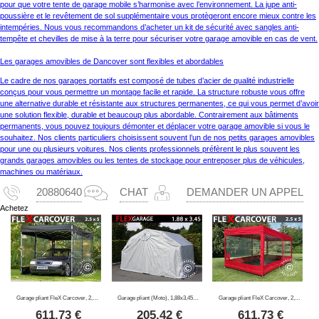
pour que votre tente de garage mobile s’harmonise avec l’environnement. La jupe anti-
poussière et le revêtement de sol supplémentaire vous protègeront encore mieux contre les
intempéries. Nous vous recommandons d’acheter un kit de sécurité avec sangles anti-
tempête et chevilles de mise à la terre pour sécuriser votre garage amovible en cas de vent.
Les garages amovibles de Dancover sont flexibles et abordables
Le cadre de nos garages portatifs est composé de tubes d’acier de qualité industrielle
conçus pour vous permettre un montage facile et rapide. La structure robuste vous offre
une alternative durable et résistante aux structures permanentes, ce qui vous permet d’avoir
une solution flexible, durable et beaucoup plus abordable. Contrairement aux bâtiments
permanents, vous pouvez toujours démonter et déplacer votre garage amovible si vous le
souhaitez. Nos clients particuliers choisissent souvent l’un de nos petits garages amovibles
pour une ou plusieurs voitures. Nos clients professionnels préfèrent le plus souvent les
grands garages amovibles ou les tentes de stockage pour entreposer plus de véhicules,
machines ou matériaux.
20880640
CHAT
DEMANDER UN APPEL
Achetez
Garage pliant FleX Carcover, 2,5x5m, Noir
Garage pliant (Moto), 1,88x3,45x1,9m, Gris
Garage pliant FleX Carcover, 2,5x5m, Rouge
611,73
€
205,42
€
611,73
€