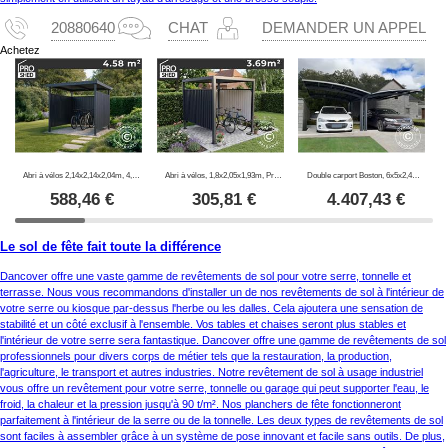
20880640
CHAT
DEMANDER UN APPEL
Achetez
Abri à vélos 2,14x2,14x2,04m, 4,57m2, ProShed®, Anthracite
Abri à vélos, 1,8x2,05x1,93m, ProShed®, Anthracite
Double carport Boston, 6x5x2,4m, Gris
588,46
€
305,81
€
4.407,43
€
Le sol de fête fait toute la différence
Dancover offre une vaste gamme de revêtements de sol pour votre serre, tonnelle et
terrasse. Nous vous recommandons d'installer un de nos revêtements de sol à l'intérieur de
votre serre ou kiosque par-dessus l'herbe ou les dalles. Cela ajoutera une sensation de
stabilité et un côté exclusif à l'ensemble. Vos tables et chaises seront plus stables et
l'intérieur de votre serre sera fantastique. Dancover offre une gamme de revêtements de sol
professionnels pour divers corps de métier tels que la restauration, la production,
l'agriculture, le transport et autres industries. Notre revêtement de sol à usage industriel
vous offre un revêtement pour votre serre, tonnelle ou garage qui peut supporter l'eau, le
froid, la chaleur et la pression jusqu'à 90 t/m². Nos planchers de fête fonctionneront
parfaitement à l'intérieur de la serre ou de la tonnelle. Les deux types de revêtements de sol
sont faciles à assembler grâce à un système de pose innovant et facile sans outils. De plus,