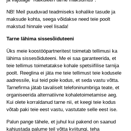
NB! Meil puuduvad teadmiseks kohalike tasude ja
maksude kohta, seega võidakse need teie poolt
makstud hinnale veel lisada!
Tarne lähima sissesõiduteeni
Üks meie koostööpartneritest toimetab tellimusi ka
lähima sissesõiduteeni. Me ei saa garanteerida, et
teie tellimus toimetatakse kohale spetsiifilise tarnija
poolt. Reeglina ei jäta me teie tellimust teie kodusele
aadressile, kui teid pole kodus, et seda vastu võtta.
Tarnefirma jätab tavaliselt telefoninumbriga teate, et
organiseerida alternatiivne kohaletoimetamise aeg.
Kui olete korraldanud tarne nii, et keegi teie kodus
võtab paki teie eest vastu, vastutate selle eest ise.
Palun pange tähele, et juhul kui pakend on saanud
kahjustada palume teil võtta kviitungi, teha