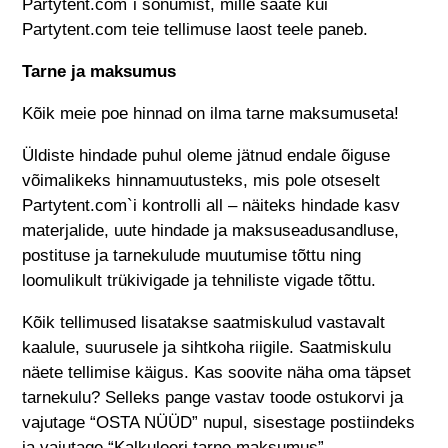
Partytent.com
`i sõnumist, mille saate kui
Partytent.com
teie tellimuse laost teele paneb.
Tarne ja maksumus
Kõik meie poe hinnad on ilma tarne maksumuseta!
Üldiste hindade puhul oleme jätnud endale õiguse
võimalikeks hinnamuutusteks, mis pole otseselt
Partytent.com
`i kontrolli all – näiteks hindade kasv
materjalide, uute hindade ja maksuseadusandluse,
postituse ja tarnekulude muutumise tõttu ning
loomulikult trükivigade ja tehniliste vigade tõttu.
Kõik tellimused lisatakse saatmiskulud vastavalt
kaalule, suurusele ja sihtkoha riigile. Saatmiskulu
näete tellimise käigus. Kas soovite näha oma täpset
tarnekulu? Selleks pange vastav toode ostukorvi ja
vajutage “OSTA NÜÜD” nupul, sisestage postiindeks
ja vajutage “Kalkuleeri tarne maksumus”.