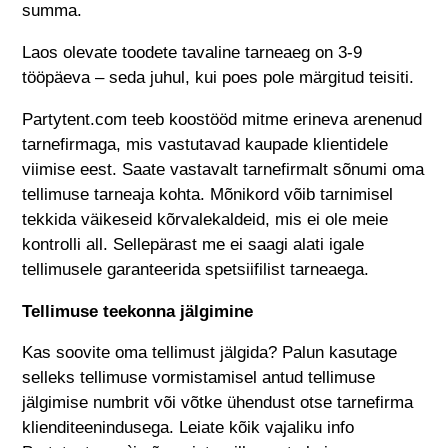
summa.
Laos olevate toodete tavaline tarneaeg on
3-9
tööpäeva – seda juhul, kui poes pole märgitud teisiti.
Partytent.com
teeb koostööd mitme erineva arenenud
tarnefirmaga, mis vastutavad kaupade klientidele
viimise eest. Saate vastavalt tarnefirmalt sõnumi oma
tellimuse tarneaja kohta. Mõnikord võib tarnimisel
tekkida väikeseid kõrvalekaldeid, mis ei ole meie
kontrolli all. Sellepärast me ei saagi alati igale
tellimusele garanteerida spetsiifilist tarneaega.
Tellimuse teekonna jälgimine
Kas soovite oma tellimust jälgida? Palun kasutage
selleks tellimuse vormistamisel antud tellimuse
jälgimise numbrit või võtke ühendust otse tarnefirma
klienditeenindusega. Leiate kõik vajaliku info