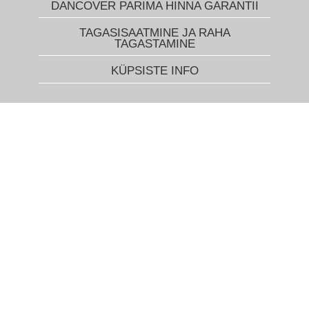
DANCOVER PARIMA HINNA GARANTII
TAGASISAATMINE JA RAHA
TAGASTAMINE
KÜPSISTE INFO