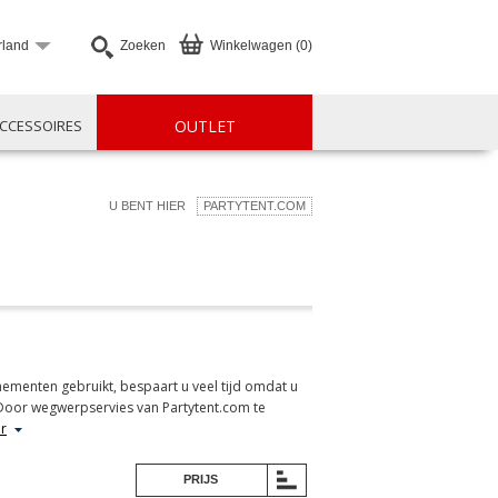
rland
Zoeken
Winkelwagen (0)
CCESSOIRES
OUTLET
U BENT HIER
PARTYTENT.COM
menten gebruikt, bespaart u veel tijd omdat u
 Door wegwerpservies van Partytent.com te
r
PRIJS