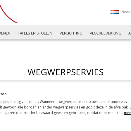
Nede
JOENEN
TAFELS EN STOELEN
VERLICHTING
VLOERBEDEKKING
A
WEGWERPSERVIES
nten
pjes en nog veel meer. Wanneer u wegwerpservies op uw feest of andere evene
melt gewoon alle borden en ander wegwerpservies en gooit deze in de afvalbak.
n en glazen ook zonder bezwaard geweten gebruiken, omdat onze meeste
…
mee