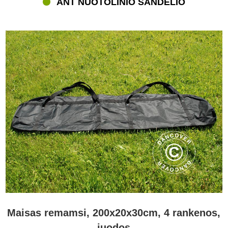
ANT NUOTOLINIO SANDĖLIO
krepšius. Trumpas saugumo patarimas – rekomenduojame visada
naudoti atskirtus maišus uždangai ir visoms metalinėms dalis.
Kitaip, metalinės dalys gali pažeisti minkštą uždangą.
Nešimo krepšiai – maža, bet svarbi dalis „vakarėlių rinkinyje“
Išsiversti be nešimo krepšių gali būti sunku, kai norite patalpinti
ir/ar transportuoti savo šventinę palapinę. Kai rengiate vakarėlį ar
kitą renginį, jums reikės daug kitų dalykų, kad renginys būtų
sėkmingas. Partytent.com, jūs galite rasti platų šventinių palapinių
pasirinkimą, FleXtents® išskleidžiamas pavėsines ir visus kitus
vakarėlių priedus, kurių jums reikia. Rinkitės iš daugelio aukštos
kokybės sulankstomų stalų ir kėdžių, medinių stalų rinkinių, LED
apšvietimo, šildytuvų, papuošimų, vienkartinių stalo reikmenų ir
daug kitų.
Maisas remamsi, 200x20x30cm, 4 rankenos,
juodos