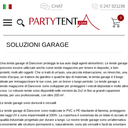
CHAT
0 247 921198
0
SOLUZIONI GARAGE
Una tenda garage di Dancover protegge la tua auto dagli agenti atmosferici. Le tende garage
possono essere utilizzate anche come tende magazzino per tenere in deposito, e ben
protetti, molti altri oggetti. Che si tratti di un'auto, una piccola imbarcazione, un rimorchio, una
moto d’acqua, un trattore da giardino o qualche tipo di materiale, la tenda garage è il luogo
ideale per immagazzinare le tue cose, per un breve o lungo periodo. Le tende garage o
tende magazzino di Dancover sono sviluppate per proteggere i veicoli depositati e molte altre
cose. Le robuste tende sono disponibili nelle versioni da 2x2 m fino ai grandi capannoni
tenda, per uso professionale, con oltre 200 m².
Le tende garage sono durevoli e versatili
Le tende garage di Dancover sono realizzate in PVC o PE ritardante di fiamma, proteggono
dai raggi UV e sono impermeabili al 100%. La copertura è sostenuta da un telaio in acciaio di
qualità industriale progettato per durare a lungo. Le nostre tende garage sono un'alternativa
conveniente alle strutture permanenti e, naturalmente, sono più versatili e facili da smontare