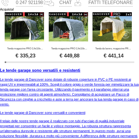
0 247 921198
CHAT
FATTI TELEFONARE
Acquista!
Tenda magazzino PRO 2,4x3,6x2,34m PE, Grigio
Tenda magazzino PRO 2,4x3,6x2,34m PVC, Grigio
Tenda da lavoro, magazzino PRO 2x3x2m, PVC, Bianco/Giallo, Ritardante di fiamma
€
335,23
€
449,88
€
441,14
Le tende garage sono versatili e resistenti
Le tende garage di Dancover sono dotate di robuste coperture in PVC o PE resistenti ai
raggi UV e impermeabili al 100%. Scegli il colore grigio o verde foresta per mimetizzare la tua
tenda garage con l’area circostante. Utilizzando il pavimento e il parafango otterrai una
protezione migliore contro gli agenti atmosferici. Consigliamo di acquistare un Pacco di
Sicurezza con cinghie a cricchetto e aste a terra per ancorare la tua tenda garage in caso di
vento.
Le tende garage di Dancover sono versatili e convenienti
Il telaio delle nostre tende garage è realizzato con tubi d'acciaio di qualità industriale
progettati per consentire un facile e veloce montaggio. La robusta struttura rappresenta
un'alternativa durevole e resistente alle strutture permanenti. In questo modo, avrai una
soluzione flessibile, duratura e molto più conveniente. A differenza delle strutture permanenti,