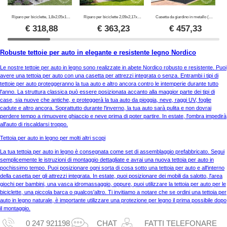
Riparo per biciclette, 1,8x2,05x1,93m, ProShed®, Antracite
Riparo per biciclette 2,09x2,17x1,65m, ProShed®, 4,53m2, Antracite
Casetta da giardino in metallo (Moto/bici), 1,7x2,49x2,03m, 4,25m², Antracite
€
318,88
€
363,23
€
457,33
Robuste tettoie per auto in elegante e resistente legno Nordico
Le nostre tettoie per auto in legno sono realizzate in abete Nordico robusto e resistente. Puoi
avere una tettoia per auto con una casetta per attrezzi integrata o senza. Entrambi i tipi di
tettoie per auto proteggeranno la tua auto e altro ancora contro le intemperie durante tutto
l'anno. La struttura classica può essere posizionata accanto alla maggior parte dei tipi di
case, sia nuove che antiche, e proteggerà la tua auto da pioggia, neve, raggi UV, foglie
cadute e altro ancora. Soprattutto durante l'inverno, la tua auto sarà pulita e non dovrai
perdere tempo a rimuovere ghiaccio e neve prima di poter partire. In estate, l'ombra impedirà
all'auto di riscaldarsi troppo.
Tettoia per auto in legno per molti altri scopi
La tua tettoia per auto in legno è consegnata come set di assemblaggio prefabbricato. Segui
semplicemente le istruzioni di montaggio dettagliate e avrai una nuova tettoia per auto in
pochissimo tempo. Puoi posizionare ogni sorta di cosa sotto una tettoia per auto e all'interno
della casetta per gli attrezzi integrata. In estate, puoi posizionare dei mobili da salotto, l'area
giochi per bambini, una vasca idromassaggio, oppure, puoi utilizzare la tettoia per auto per le
biciclette, una piccola barca o qualcos'altro. Ti invitiamo a notare che se ordini una tettoia per
auto in legno naturale, è importante utilizzare una protezione per legno il prima possibile dopo
il montaggio.
0 247 921198
CHAT
FATTI TELEFONARE