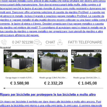
I nostri garage metallici sono articoli di alta qualità che potrai sfruttare per diversi anni senza
preoccuparti della manutenzione. Non dovrai preoccuparti della muffa, della ruggine o di
lacerazioni perché le lastre di acciaio rivestite di zinco sono molto resistenti e dureranno per
molti anni. Dancover offre un'ampia selezione di casette da giardino ProShed, o casette per
gli attrezzi in metallo, incluso il grande e spazioso garage metallico ProShed. Le casette da
giardino e i garage metallici di alta qualità devono essere collocate su una base solida come il
cemento, le lastre di pietra o il legno. Desideri organizzare il tuo garage metallico o casetta
da giardino nel migliore dei modi? Ti consigliamo di acquistare ganci e ripiani in metallo per la
tua casetta da giardino o garage metallico per organizzare i tuoi utensili da giardino e altre
attrezzature all'interno del garage.
0 247 921198
CHAT
FATTI TELEFONARE
Acquista!
Garage doppio in metallo 6,37x5,13x2,41m, 31,74m², ProShed®, Antracite
Metallo garage 3,38x5,76x2,43m, 19,47m², ProShed®, Antracite
Metallo garage 3,8x4,8x2,32m, 18,24m², ProShed®, Antracite
€
3.588,98
€
2.332,29
€
1.045,08
Riparo per biciclette per proteggere le tue biciclette e molto altro
Un riparo per biciclette è perfetto per dare riparo alle biciclette e molto altro ancora. Puoi
utilizzare la bicicletta ogni giorno o una volta ogni tanto. In ogni caso, è sempre piacevole