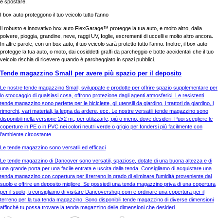
e spostare.
I box auto proteggono il tuo veicolo tutto l'anno
Il robusto e innovativo box auto FlexGarage™ protegge la tua auto, e molto altro, dalla
polvere, pioggia, grandine, neve, raggi UV, foglie, escrementi di uccelli e molto altro ancora.
In altre parole, con un box auto, il tuo veicolo sarà protetto tutto l'anno. Inoltre, il box auto
protegge la tua auto, o moto, dai cosiddetti graffi da parcheggio e botte accidentali che il tuo
veicolo rischia di ricevere quando è parcheggiato in spazi pubblici.
Tende magazzino Small per avere più spazio per il deposito
Le nostre tende magazzino Small, sviluppate e prodotte per offrire spazio supplementare per
lo stoccaggio di qualsiasi cosa, offrono protezione dagli agenti atmosferici. Le resistenti
tende magazzino sono perfette per le biciclette, gli utensili da giardino, i trattori da giardino, i
rimorchi, vari materiali, la legna da ardere, ecc. Le nostre versatili tende magazzino sono
disponibili nella versione 2x2 m., per utilizzarle, più o meno, dove desideri. Puoi scegliere le
coperture in PE o in PVC nei colori neutri verde o grigio per fondersi più facilmente con
l’ambiente circostante.
Le tende magazzino sono versatili ed efficaci
Le tende magazzino di Dancover sono versatili, spaziose, dotate di una buona altezza e di
una grande porta per una facile entrata e uscita dalla tenda. Consigliamo di acquistare una
tenda magazzino con copertura per il terreno in grado di eliminare l’umidità proveniente dal
suolo e offrire un deposito migliore. Se possiedi una tenda magazzino priva di una copertura
per il suolo, ti consigliamo di visitare Dancovershop.com e ordinare una copertura per il
terreno per la tua tenda magazzino. Sono disponibili tende magazzino di diverse dimensioni
affinché tu possa trovare la tenda magazzino delle dimensioni che desideri.