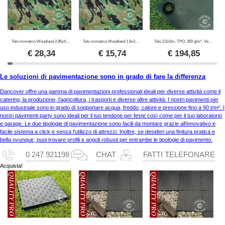
Telo mimetico Woodland 2,85x4m, 100g/m²
Telo mimetico Woodland 1,9x3m, 100g/m²
Telo 3,5x5m, TPO, 350 g/m², Verde
€
28,34
€
15,74
€
194,85
Le soluzioni di pavimentazione sono in grado di fare la differenza
Dancover offre una gamma di pavimentazioni professionali ideali per diverse attivitá come il
catering, la produzione, l’agricoltura, i trasporti e diverse altre attivitá. I nostri pavimenti per
uso industriale sono in grado di sopportare acqua, freddo, calore e pressione fino a 90 t/m². I
nostri pavimenti party sono ideali per il tuo tendone per feste così come per il tuo laboratorio
e garage. Le due tipologie di pavimentazione sono facili da montare grazie all’innovativo e
facile sistema a click e senza l'utilizzo di attrezzi. Inoltre, se desideri una finitura pratica e
bella ovunque, puoi trovare profili e angoli robusti per entrambe le tipologie di pavimento.
0 247 921198
CHAT
FATTI TELEFONARE
Acquista!