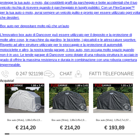
protegge la tua auto, o moto, dai cosiddetti graffi da parcheggio e botte accidentali che il tuo
veicolo rischia di ricevere quando è parcheggiato in luoghi pubblici. Con un FlexGarage™
per la tua auto o moto, avrai sempre un veicolo pulito e pronto per essere utilizzato ogni volta
che desideri.
Box auto per depositare molto più che un’auto
L'innovativo box auto di Dancover può essere utilizzato per il deposito e la protezione di
molte altre cose, le macchine da giardino, le biciclette, i giocattoli e le attrezzature sportive.
Rispetto ad altre strutture utilizzate per lo stoccaggio e la protezione di automobili,
motociclette e altro, la nostra tenda garage, o box auto, non occupa molto spazio quando
non è in uso. Le tende garage di Dancover sono dotate di una robusta struttura in acciaio in
grado di offrire la massima resistenza e durata in combinazione con una robusta copertura
impermeabile.
0 247 921198
CHAT
FATTI TELEFONARE
Acquista!
Box auto (Moto), 1,88x3,45x1,9m, Grigio
Box auto (Moto), 1,88x3,45x1,9m, Nero
Box auto (Moto), 1,05x2,7x1,57m, Nero
€
214,20
€
214,20
€
193,89