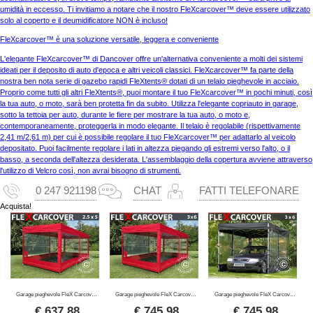
umidità in eccesso. Ti invitiamo a notare che il nostro FleXcarcover™ deve essere utilizzato
solo al coperto e il deumidificatore NON è incluso!
FleXcarcover™ è una soluzione versatile, leggera e conveniente
L'elegante FleXcarcover™ di Dancover offre un'alternativa conveniente a molti dei sistemi
ideati per il deposito di auto d'epoca e altri veicoli classici. FleXcarcover™ fa parte della
nostra ben nota serie di gazebo rapidi FleXtents® dotati di un telaio pieghevole in acciaio.
Proprio come tutti gli altri FleXtents®, puoi montare il tuo FleXcarcover™ in pochi minuti, così
la tua auto, o moto, sarà ben protetta fin da subito. Utilizza l'elegante copriauto in garage,
sotto la tettoia per auto, durante le fiere per mostrare la tua auto, o moto e,
contemporaneamente, proteggerla in modo elegante. Il telaio è regolabile (rispettivamente
2,41 m/2,61 m) per cui è possibile regolare il tuo FleXcarcover™ per adattarlo al veicolo
depositato. Puoi facilmente regolare i lati in altezza piegando gli estremi verso l'alto, o il
basso, a seconda dell'altezza desiderata. L'assemblaggio della copertura avviene attraverso
l'utilizzo di Velcro così, non avrai bisogno di strumenti.
0 247 921198
CHAT
FATTI TELEFONARE
Acquista!
Garage pieghevole FleX Carcover, 2,5x5m, Rosso
Garage pieghevole FleX Carcover, 3x6m, Rosso
Garage pieghevole FleX Carcover, 3x6m, Nero
€
637,88
€
745,98
€
745,98