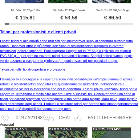
Telo 6x8m, PE 250g/m², Blu
Telo 6x8m, PE 150g/m², Verde
Telo 3x10m, PE 300g/m², Grigio
€
115,81
€
53,58
€
86,50
Teloni per professionisti e clienti privati
I nostri teloni di alta qualità sono utilizzati per innumerevoli scopi di copertura durante tutto
l'anno. Dancover offre la più ampia selezione di resistenti teloni disponibili in diverse
dimensioni, colori e spessori. Puoi scegliere i leggeri teli in PE 65 g o i più robusti teloni in
PVC 610 g – puoi persino trovare i teloni ritardanti di fiamma. Scegli il colore bianco, grigio,
verde, azzurro e trasparente (rinforzato) – puoi trovare teli per qualsiasi scopo.
Teloni per tutti i tipi di copertura e protezione
I teloni per lo stoccaggio e la copertura sono indispensabili per un'ampia gamma di attivitá. I
robusti e resistenti teloni sono utilizzati quotidianamente nell’edilizia, nell'agricoltura e
nell'industria sia per lo stoccaggio che per la copertura. I clienti privati utilizzano i teloni per la
copertura, il trasporto e molto altro ancora. Oltre ai classici teli, Dancover offre una serie di
teloni per barche progettati per proteggere la tua barca dalla pioggia, dalla neve, dalle foglie e
dagli escrementi degli uccelli. I robusti e resistenti teloni per barche funzionano perfettamente
con i telai ad A disponibili su dancovershop.com.
0 247 921198
CHAT
FATTI TELEFONARE
Acquista!