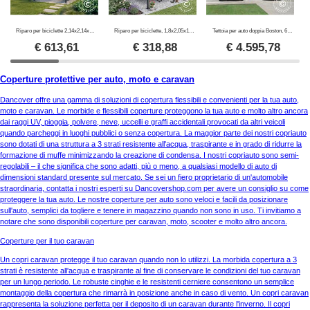
Riparo per biciclette 2,14x2,14x2,04m, 4,57m2, ProShed®, Antracite
Riparo per biciclette, 1,8x2,05x1,93m, ProShed®, Antracite
Tettoia per auto doppia Boston, 6x5x2,4m, Grigio
€
613,61
€
318,88
€
4.595,78
Coperture protettive per auto, moto e caravan
Dancover offre una gamma di soluzioni di copertura flessibili e convenienti per la tua auto,
moto e caravan. Le morbide e flessibili coperture proteggono la tua auto e molto altro ancora
dai raggi UV, pioggia, polvere, neve, uccelli e graffi accidentali provocati da altri veicoli
quando parcheggi in luoghi pubblici o senza copertura. La maggior parte dei nostri copriauto
sono dotati di una struttura a 3 strati resistente all'acqua, traspirante e in grado di ridurre la
formazione di muffe minimizzando la creazione di condensa. I nostri copriauto sono semi-
regolabili – il che significa che sono adatti, più o meno, a qualsiasi modello di auto di
dimensioni standard presente sul mercato. Se sei un fiero proprietario di un'automobile
straordinaria, contatta i nostri esperti su Dancovershop.com per avere un consiglio su come
proteggere la tua auto. Le nostre coperture per auto sono veloci e facili da posizionare
sull'auto, semplici da togliere e tenere in magazzino quando non sono in uso. Ti invitiamo a
notare che sono disponibili coperture per caravan, moto, scooter e molto altro ancora.
Coperture per il tuo caravan
Un copri caravan protegge il tuo caravan quando non lo utilizzi. La morbida copertura a 3
strati è resistente all'acqua e traspirante al fine di conservare le condizioni del tuo caravan
per un lungo periodo. Le robuste cinghie e le resistenti cerniere consentono un semplice
montaggio della copertura che rimarrà in posizione anche in caso di vento. Un copri caravan
rappresenta la soluzione perfetta per il deposito di un caravan durante l'inverno. Il copri