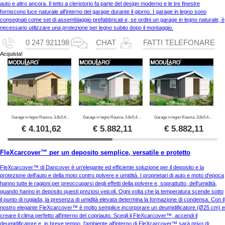
auto e altro ancora. Il tetto a cleristorio fa parte del design moderno e le tre finestre
forniscono luce naturale all'interno del garage durante il giorno. I garage in legno sono
consegnati come set di assemblaggio prefabbricati e, se ordini un garage in legno naturale, è
necessario utilizzare una protezione per legno subito dopo il montaggio.
0 247 921198
CHAT
FATTI TELEFONARE
Acquista!
Garage in legno Rauma, 3,8x5,4x2,74m, 40mm, Naturale
Garage in legno Rauma, 3,8x5,4x2,74m, 40mm, Grigio chiaro
Garage in legno Rauma, 3,8x5,4x2,74m, 40mm, Grigio scuro
€
4.101,62
€
5.882,11
€
5.882,11
FleXcarcover™ per un deposito semplice, versatile e protetto
FleXcarcover™ di Dancover è un’elegante ed efficiente soluzione per il deposito e la
protezione dell'auto e della moto contro polvere e umidità. I proprietari di auto e moto d'epoca
hanno tutte le ragioni per preoccuparsi degli effetti della polvere e, soprattutto, dell'umidità,
quando hanno in deposito questi preziosi veicoli. Ogni volta che la temperatura scende sotto
il punto di rugiada, la presenza di umidità elevata determina la formazione di condensa. Con il
nostro elegante FleXcarcover™ è molto semplice incorporare un deumidificatore (Ø25 cm) e
creare il clima perfetto all'interno del copriauto. Scegli il FleXcarcover™, accendi il
deumidificatore e, in breve tempo, l'ambiente all'interno di FleXcarcover™ sarà privo di