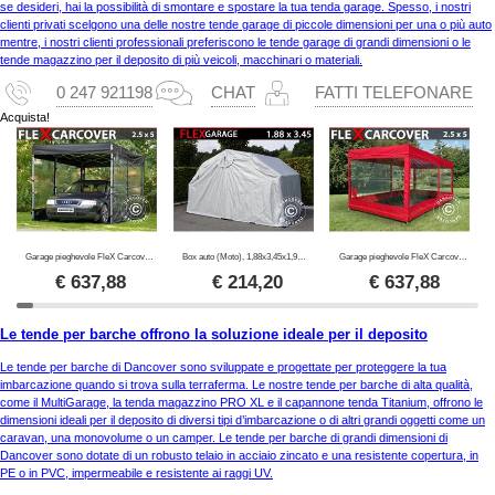
se desideri, hai la possibilità di smontare e spostare la tua tenda garage. Spesso, i nostri
clienti privati scelgono una delle nostre tende garage di piccole dimensioni per una o più auto
mentre, i nostri clienti professionali preferiscono le tende garage di grandi dimensioni o le
tende magazzino per il deposito di più veicoli, macchinari o materiali.
0 247 921198
CHAT
FATTI TELEFONARE
Acquista!
Garage pieghevole FleX Carcover, 2,5x5m, Nero
Box auto (Moto), 1,88x3,45x1,9m, Grigio
Garage pieghevole FleX Carcover, 2,5x5m, Rosso
€
637,88
€
214,20
€
637,88
Le tende per barche offrono la soluzione ideale per il deposito
Le tende per barche di Dancover sono sviluppate e progettate per proteggere la tua
imbarcazione quando si trova sulla terraferma. Le nostre tende per barche di alta qualità,
come il MultiGarage, la tenda magazzino PRO XL e il capannone tenda Titanium, offrono le
dimensioni ideali per il deposito di diversi tipi d’imbarcazione o di altri grandi oggetti come un
caravan, una monovolume o un camper. Le tende per barche di grandi dimensioni di
Dancover sono dotate di un robusto telaio in acciaio zincato e una resistente copertura, in
PE o in PVC, impermeabile e resistente ai raggi UV.