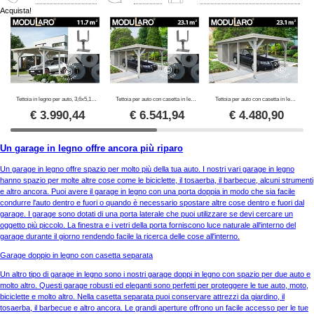
Acquista!
Tettoia in legno per auto, 3,6x5,12x2,32m, 11,7m², Naturale, SET COMPLETO
Tettoia per auto con casetta in legno, 3,6x7,62x2,32m, 23,1m², Naturale, SET COMPLETO
Tettoia per auto con casetta in legno, 3,6x7,62x2,32m, 23,1m², Naturale
€
3.990,44
€
6.541,94
€
4.480,90
Un garage in legno offre ancora più riparo
Un garage in legno offre spazio per molto più della tua auto. I nostri vari garage in legno
hanno spazio per molte altre cose come le biciclette, il tosaerba, il barbecue, alcuni strumenti
e altro ancora. Puoi avere il garage in legno con una porta doppia in modo che sia facile
condurre l'auto dentro e fuori o quando è necessario spostare altre cose dentro e fuori dal
garage. I garage sono dotati di una porta laterale che puoi utilizzare se devi cercare un
oggetto più piccolo. La finestra e i vetri della porta forniscono luce naturale all'interno del
garage durante il giorno rendendo facile la ricerca delle cose all'interno.
Garage doppio in legno con casetta separata
Un altro tipo di garage in legno sono i nostri garage doppi in legno con spazio per due auto e
molto altro. Questi garage robusti ed eleganti sono perfetti per proteggere le tue auto, moto,
biciclette e molto altro. Nella casetta separata puoi conservare attrezzi da giardino, il
tosaerba, il barbecue e altro ancora. Le grandi aperture offrono un facile accesso per le tue