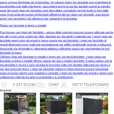
avere un’area designata per la bicicletta. Un robusto riparo per biciclette non proteggerà la
tua bicicletta solo dalle intemperie; nasconderà anche la tua bici dai ladri poiché la maggior
parte dei nostri ripari per biciclette sono bloccabili e soprattutto perché la bici è fuori dalla
vista. A seconda del numero di biciclette all'interno del tuo riparo per biciclette, puoi anche
avere vari strumenti e più all'interno per mantenere la bicicletta.
Riparo per biciclette in legno o metallo
Puoi trovare vari ripari per biciclette – alcune delle soluzioni possono essere utilizzate anche
per altri scopi come cestini per rifiuti, deposito per giocattoli e materiali vari. I nostri ripari per
biciclette aperti sono più grandi e hanno spazio per più biciclette. I ripari per biciclette di
grandi dimensioni sono realizzati principalmente per edifici residenziali, aziende o istituzioni.
Assicurati che gli inquilini e i dipendenti abbiano sufficiente spazio per parcheggiare le loro
biciclette al riparo.
Offriamo ripari per biciclette in metallo o legno per vari tipi di biciclette. I ripari chiusi per
biciclette in legno o metallo offrono spazio per due o quattro biciclette. È bene sapere che la
tua bicicletta è sicura e sarà asciutta la prossima volta che desideri utilizzarla per lavoro o
per fare esercizio fisico. I ripari per biciclette robusti e chiusi possono essere posizionati
quasi ovunque poiché sono quadrati e compatti. I ripari per biciclette più grandi e aperti sono
solitamente collocati accanto a un'azienda o a un'istituzione.
0 247 921198
CHAT
FATTI TELEFONARE
Acquista!