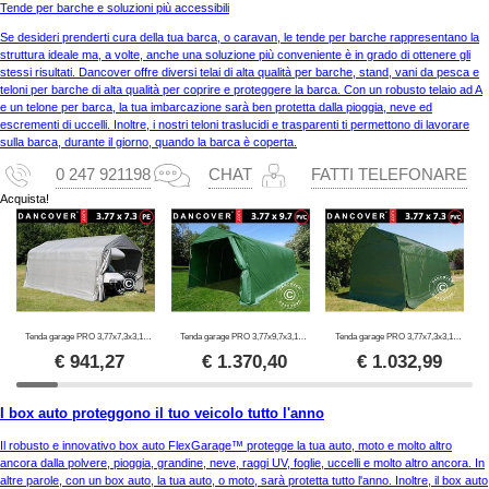
Tende per barche e soluzioni più accessibili
Se desideri prenderti cura della tua barca, o caravan, le tende per barche rappresentano la
struttura ideale ma, a volte, anche una soluzione più conveniente è in grado di ottenere gli
stessi risultati. Dancover offre diversi telai di alta qualità per barche, stand, vani da pesca e
teloni per barche di alta qualità per coprire e proteggere la barca. Con un robusto telaio ad A
e un telone per barca, la tua imbarcazione sarà ben protetta dalla pioggia, neve ed
escrementi di uccelli. Inoltre, i nostri teloni traslucidi e trasparenti ti permettono di lavorare
sulla barca, durante il giorno, quando la barca è coperta.
0 247 921198
CHAT
FATTI TELEFONARE
Acquista!
Tenda garage PRO 3,77x7,3x3,18m PE, Grigio
Tenda garage PRO 3,77x9,7x3,18m PVC, Verde
Tenda garage PRO 3,77x7,3x3,18m, PVC, Verde
€
941,27
€
1.370,40
€
1.032,99
I box auto proteggono il tuo veicolo tutto l'anno
Il robusto e innovativo box auto FlexGarage™ protegge la tua auto, moto e molto altro
ancora dalla polvere, pioggia, grandine, neve, raggi UV, foglie, uccelli e molto altro ancora. In
altre parole, con un box auto, la tua auto, o moto, sarà protetta tutto l'anno. Inoltre, il box auto