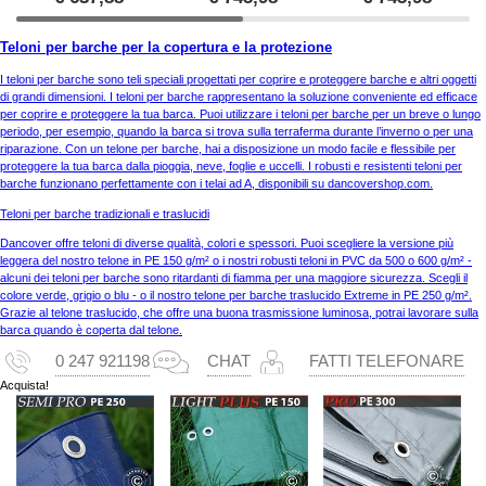
Teloni per barche per la copertura e la protezione
I teloni per barche sono teli speciali progettati per coprire e proteggere barche e altri oggetti
di grandi dimensioni. I teloni per barche rappresentano la soluzione conveniente ed efficace
per coprire e proteggere la tua barca. Puoi utilizzare i teloni per barche per un breve o lungo
periodo, per esempio, quando la barca si trova sulla terraferma durante l’inverno o per una
riparazione. Con un telone per barche, hai a disposizione un modo facile e flessibile per
proteggere la tua barca dalla pioggia, neve, foglie e uccelli. I robusti e resistenti teloni per
barche funzionano perfettamente con i telai ad A, disponibili su dancovershop.com.
Teloni per barche tradizionali e traslucidi
Dancover offre teloni di diverse qualità, colori e spessori. Puoi scegliere la versione più
leggera del nostro telone in PE 150 g/m² o i nostri robusti teloni in PVC da 500 o 600 g/m² -
alcuni dei teloni per barche sono ritardanti di fiamma per una maggiore sicurezza. Scegli il
colore verde, grigio o blu - o il nostro telone per barche traslucido Extreme in PE 250 g/m².
Grazie al telone traslucido, che offre una buona trasmissione luminosa, potrai lavorare sulla
barca quando è coperta dal telone.
0 247 921198
CHAT
FATTI TELEFONARE
Acquista!