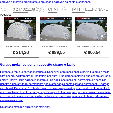
caravan è morbido, traspirante e protegge il caravan da muffa e condensa.
0 247 921198
CHAT
FATTI TELEFONARE
Acquista!
Box auto (Moto), 1,88x3,45x1,9m, Grigio
Box auto (Auto), 2,8x6,24x2,3m, Grigio
Box auto (Auto), 2,6x5,8x2,1m, Grigio
€
214,20
€
989,55
€
960,54
Garage metallico per un deposito sicuro e facile
Il grande e robusto garage metallico di Dancover offre molto spazio per la tua auto e molto
altro ancora. A differenza di una tettoia per auto, il tuo garage metallico puó essere chiuso a
chiave. Inoltre, il tuo garage in metallo è una soluzione molto più conveniente e flessibile
rispetto a una struttura permanente per lo stoccaggio come i garage permanenti. Il garage
metallico di Dancover ProShed è dotato di un’ampia porta doppia in grado di offrire un facile
accesso. Naturalmente, il garage è perfetto per la tua auto, ma potrai depositare molte altre
cose come le macchine da giardino, le biciclette, una moto, una piccola barca, strumenti e
molto altro ancora.
Un garage metallico durerà per molti anni