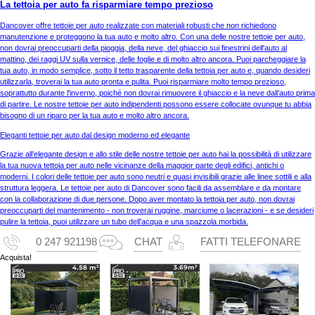
La tettoia per auto fa risparmiare tempo prezioso
Dancover offre tettoie per auto realizzate con materiali robusti che non richiedono
manutenzione e proteggono la tua auto e molto altro. Con una delle nostre tettoie per auto,
non dovrai preoccuparti della pioggia, della neve, del ghiaccio sui finestrini dell'auto al
mattino, dei raggi UV sulla vernice, delle foglie e di molto altro ancora. Puoi parcheggiare la
tua auto, in modo semplice, sotto il tetto trasparente della tettoia per auto e, quando desideri
utilizzarla, troverai la tua auto pronta e pulita. Puoi risparmiare molto tempo prezioso,
soprattutto durante l'inverno, poiché non dovrai rimuovere il ghiaccio e la neve dall’auto prima
di partire. Le nostre tettoie per auto indipendenti possono essere collocate ovunque tu abbia
bisogno di un riparo per la tua auto e molto altro ancora.
Eleganti tettoie per auto dal design moderno ed elegante
Grazie all’elegante design e allo stile delle nostre tettoie per auto hai la possibilità di utilizzare
la tua nuova tettoia per auto nelle vicinanze della maggior parte degli edifici, antichi o
moderni. I colori delle tettoie per auto sono neutri e quasi invisibili grazie alle linee sottili e alla
struttura leggera. Le tettoie per auto di Dancover sono facili da assemblare e da montare
con la collaborazione di due persone. Dopo aver montato la tettoia per auto, non dovrai
preoccuparti del mantenimento - non troverai ruggine, marciume o lacerazioni - e se desideri
pulire la tettoia, puoi utilizzare un tubo dell’acqua e una spazzola morbida.
0 247 921198
CHAT
FATTI TELEFONARE
Acquista!