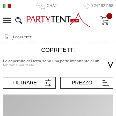
CHAT
0 247 921198
0
COPRITETTI
COPRITETTI
Le coperture del tetto sono una parte importante di un
tendone per feste
Le coperture del tetto sono una parte importante di qualsiasi
tendone per feste. A volte, potresti aver bisogno di una nuova
FILTRARE
PREZZO
copertura per il tetto per il tuo tendone per feste Partytent.com se,
per esempio, l’attuale copertura è danneggiata o se desideri
qualcosa di nuovo e diverso. Puoi sostituire e ordinare facilmente
la tua nuova copertura del tetto visitando Partytent.com. Ti
invitiamo a notare che sono disponibili due differenti tipologie di
coperture del tetto ed è importante sapere la tipologia di cui hai