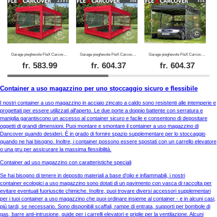
Garage pieghevole FleX Carcover, 2,5x5m, Rosso
Garage pieghevole FleX Carcover, 3x6m, Rosso
Garage pieghevole FleX Carcover, 3x6m, Nero
fr.
583.99
fr.
604.37
fr.
604.37
Container a uso magazzino per uno stoccaggio sicuro e flessibile
I nostri container a uso magazzino in acciaio zincato a caldo sono resistenti alle intemperie e
progettati per essere utilizzati all'aperto. Le due porte a doppio battente con serratura e
maniglia garantiscono un accesso al container sicuro e facile e consentono di depositare
oggetti di grandi dimensioni. Puoi montare e smontare il container a uso magazzino di
Dancover quando desideri. È in grado di fornire spazio supplementare per lo stoccaggio
quando ne hai bisogno. Inoltre, i container possono essere spostati con un carrello elevatore
o una gru per assicurare la massima flessibilità.
Container ad uso magazzino con caratteristiche speciali
Se hai bisogno di tenere in deposito materiali a base d'olio e infiammabili, i nostri
container ecologici a uso magazzino sono dotati di un pavimento con vasca di raccolta per
evitare eventuali fuoriuscite chimiche. Inoltre, puoi trovare diversi accessori supplementari
per i tuoi container a uso magazzino che puoi ordinare insieme al container - e in alcuni casi,
più tardi, se necessario. Sono disponibili scaffali, rampe di entrata, supporti per bombole di
gas, barre anti-intrusione, guide per i carrelli elevatori e griglie per la ventilazione. Alcuni