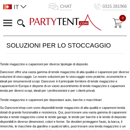
IT
CHAT
0315 281966
0
SOLUZIONI PER LO STOCCAGGIO
Tende magazzino e capannoni per diverse tipologie di deposito
Dancover offre una vasta gamma di tende magazzino di alta qualità e capannoni per diverse
soluzioni di stoccaggio. Le nostre soluzioni per lo stoccaggio sono pratiche, economiche e
ideali per innumerevoli scopi. Dancover è il principale fornitore di tende magazzino e
capannoni in Europa e dispone di un vasto assortimento di tende magazzino e capannoni
tenda per diversi scopi, ideali per i professionisti e per i clienti privati.
Tende magazzino e capannoni per depositare auto, barche o macchinari
Su Dancovershop.com sono disponibili tende magazzino di alta qualità e capannoni tenda
dotati di grande funzionalità e resistenza. Qui, puoi trovare una vasta gamma di capannoni
tenda e tende magazzino come le tende garage, le tende per barche e le tende di deposito
disponibili in diverse dimensioni, colori e forme. Se desideri proteggere l'auto, la barca, il
rimorchio, le macchine da giardino o qualcos'altro, puoi trovare una tenda magazzino o un