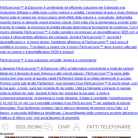
FleXcarcover™ di Dancover è un’elegante ed efficiente soluzione per il deposito e la
protezione dell'auto e della moto contro polvere e umidità. I proprietari di auto e moto d'epoca
hanno tutte le ragioni per preoccuparsi degli effetti della polvere e, soprattutto, dell'umidità,
quando hanno in deposito questi preziosi veicoli. Ogni volta che la temperatura scende sotto
il punto di rugiada, la presenza di umidità elevata determina la formazione di condensa. Con il
nostro elegante FleXcarcover™ è molto semplice incorporare un deumidificatore (Ø25 cm) e
creare il clima perfetto all'interno del copriauto. Scegli il FleXcarcover™, accendi il
deumidificatore e, in breve tempo, l'ambiente all'interno di FleXcarcover™ sarà privo di
umidità in eccesso. Ti invitiamo a notare che il nostro FleXcarcover™ deve essere utilizzato
solo al coperto e il deumidificatore NON è incluso!
FleXcarcover™ è una soluzione versatile, leggera e conveniente
L'elegante FleXcarcover™ di Dancover offre un'alternativa conveniente a molti dei sistemi
ideati per il deposito di auto d'epoca e altri veicoli classici. FleXcarcover™ fa parte della
nostra ben nota serie di gazebo rapidi FleXtents® dotati di un telaio pieghevole in acciaio.
Proprio come tutti gli altri FleXtents®, puoi montare il tuo FleXcarcover™ in pochi minuti, così
la tua auto, o moto, sarà ben protetta fin da subito. Utilizza l'elegante copriauto in garage,
sotto la tettoia per auto, durante le fiere per mostrare la tua auto, o moto e,
contemporaneamente, proteggerla in modo elegante. Il telaio è regolabile (rispettivamente
2,41 m/2,61 m) per cui è possibile regolare il tuo FleXcarcover™ per adattarlo al veicolo
depositato. Puoi facilmente regolare i lati in altezza piegando gli estremi verso l'alto, o il
basso, a seconda dell'altezza desiderata. L'assemblaggio della copertura avviene attraverso
l'utilizzo di Velcro così, non avrai bisogno di strumenti.
0315 281966
CHAT
FATTI TELEFONARE
Acquista!