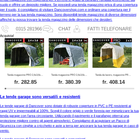
suolo e offrire un deposito migliore. Se possiedi una tenda magazzino priva di una copertura
per il suolo, ti consigliamo di visitare Dancovershop.com e ordinare una copertura per il
terreno per la tua tenda magazzino. Sono disponibili tende magazzino di diverse dimensioni
affinché tu possa trovare la tenda magazzino delle dimensioni che desideri.
0315 281966
CHAT
FATTI TELEFONARE
Acquista!
Tenda magazzino PRO 2,4x3,6x2,34m PE, Grigio
Tenda magazzino PRO 2,4x3,6x2,34m PVC, Grigio
Tenda da lavoro, magazzino PRO 2x3x2m, PVC, Bianco/Giallo, Ritardante di fiamma
fr.
282.85
fr.
380.39
fr.
408.14
Le tende garage sono versatili e resistenti
Le tende garage di Dancover sono dotate di robuste coperture in PVC o PE resistenti ai
raggi UV e impermeabili al 100%. Scegli il colore grigio o verde foresta per mimetizzare la tua
tenda garage con l’area circostante. Utilizzando il pavimento e il parafango otterrai una
protezione migliore contro gli agenti atmosferici. Consigliamo di acquistare un Pacco di
Sicurezza con cinghie a cricchetto e aste a terra per ancorare la tua tenda garage in caso di
vento.
Le tende garage di Dancover sono versatili e convenienti