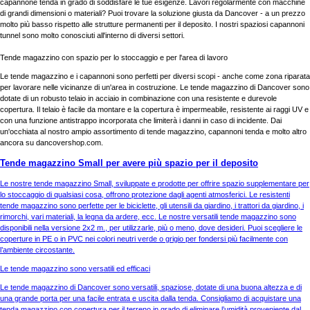
capannone tenda in grado di soddisfare le tue esigenze. Lavori regolarmente con macchine
di grandi dimensioni o materiali? Puoi trovare la soluzione giusta da Dancover - a un prezzo
molto più basso rispetto alle strutture permanenti per il deposito. I nostri spaziosi capannoni
tunnel sono molto conosciuti all'interno di diversi settori.
Tende magazzino con spazio per lo stoccaggio e per l'area di lavoro
Le tende magazzino e i capannoni sono perfetti per diversi scopi - anche come zona riparata
per lavorare nelle vicinanze di un'area in costruzione. Le tende magazzino di Dancover sono
dotate di un robusto telaio in acciaio in combinazione con una resistente e durevole
copertura. Il telaio è facile da montare e la copertura è impermeabile, resistente ai raggi UV e
con una funzione antistrappo incorporata che limiterà i danni in caso di incidente. Dai
un'occhiata al nostro ampio assortimento di tende magazzino, capannoni tenda e molto altro
ancora su dancovershop.com.
Tende magazzino Small per avere più spazio per il deposito
Le nostre tende magazzino Small, sviluppate e prodotte per offrire spazio supplementare per
lo stoccaggio di qualsiasi cosa, offrono protezione dagli agenti atmosferici. Le resistenti
tende magazzino sono perfette per le biciclette, gli utensili da giardino, i trattori da giardino, i
rimorchi, vari materiali, la legna da ardere, ecc. Le nostre versatili tende magazzino sono
disponibili nella versione 2x2 m., per utilizzarle, più o meno, dove desideri. Puoi scegliere le
coperture in PE o in PVC nei colori neutri verde o grigio per fondersi più facilmente con
l’ambiente circostante.
Le tende magazzino sono versatili ed efficaci
Le tende magazzino di Dancover sono versatili, spaziose, dotate di una buona altezza e di
una grande porta per una facile entrata e uscita dalla tenda. Consigliamo di acquistare una
tenda magazzino con copertura per il terreno in grado di eliminare l’umidità proveniente dal