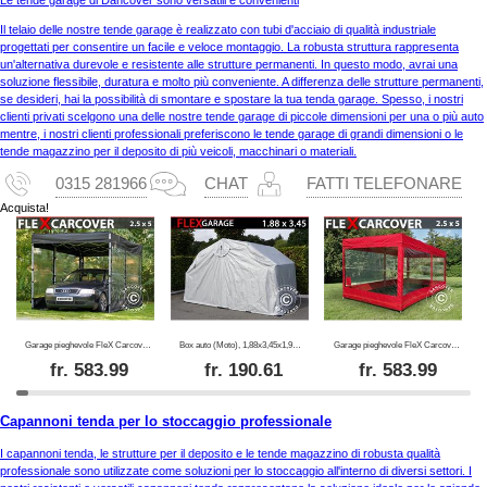
Il telaio delle nostre tende garage è realizzato con tubi d'acciaio di qualità industriale
progettati per consentire un facile e veloce montaggio. La robusta struttura rappresenta
un'alternativa durevole e resistente alle strutture permanenti. In questo modo, avrai una
soluzione flessibile, duratura e molto più conveniente. A differenza delle strutture permanenti,
se desideri, hai la possibilità di smontare e spostare la tua tenda garage. Spesso, i nostri
clienti privati scelgono una delle nostre tende garage di piccole dimensioni per una o più auto
mentre, i nostri clienti professionali preferiscono le tende garage di grandi dimensioni o le
tende magazzino per il deposito di più veicoli, macchinari o materiali.
0315 281966
CHAT
FATTI TELEFONARE
Acquista!
Garage pieghevole FleX Carcover, 2,5x5m, Nero
Box auto (Moto), 1,88x3,45x1,9m, Grigio
Garage pieghevole FleX Carcover, 2,5x5m, Rosso
fr.
583.99
fr.
190.61
fr.
583.99
Capannoni tenda per lo stoccaggio professionale
I capannoni tenda, le strutture per il deposito e le tende magazzino di robusta qualità
professionale sono utilizzate come soluzioni per lo stoccaggio all'interno di diversi settori. I