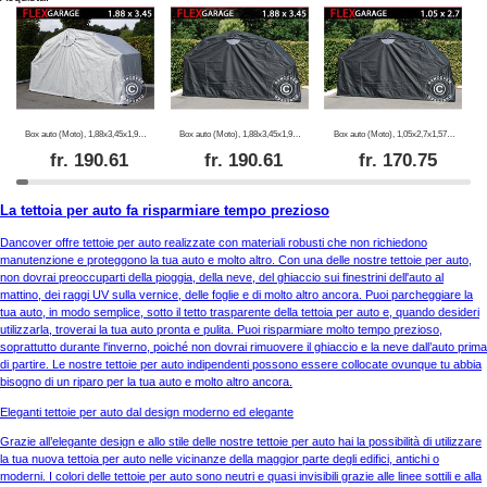
Box auto (Moto), 1,88x3,45x1,9m, Grigio
Box auto (Moto), 1,88x3,45x1,9m, Nero
Box auto (Moto), 1,05x2,7x1,57m, Nero
fr.
190.61
fr.
190.61
fr.
170.75
La tettoia per auto fa risparmiare tempo prezioso
Dancover offre tettoie per auto realizzate con materiali robusti che non richiedono
manutenzione e proteggono la tua auto e molto altro. Con una delle nostre tettoie per auto,
non dovrai preoccuparti della pioggia, della neve, del ghiaccio sui finestrini dell'auto al
mattino, dei raggi UV sulla vernice, delle foglie e di molto altro ancora. Puoi parcheggiare la
tua auto, in modo semplice, sotto il tetto trasparente della tettoia per auto e, quando desideri
utilizzarla, troverai la tua auto pronta e pulita. Puoi risparmiare molto tempo prezioso,
soprattutto durante l'inverno, poiché non dovrai rimuovere il ghiaccio e la neve dall’auto prima
di partire. Le nostre tettoie per auto indipendenti possono essere collocate ovunque tu abbia
bisogno di un riparo per la tua auto e molto altro ancora.
Eleganti tettoie per auto dal design moderno ed elegante
Grazie all’elegante design e allo stile delle nostre tettoie per auto hai la possibilità di utilizzare
la tua nuova tettoia per auto nelle vicinanze della maggior parte degli edifici, antichi o
moderni. I colori delle tettoie per auto sono neutri e quasi invisibili grazie alle linee sottili e alla