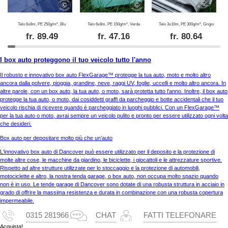
Telo 6x8m, PE 250g/m², Blu
Telo 6x8m, PE 150g/m², Verde
Telo 3x10m, PE 300g/m², Grigio
fr.
89.49
fr.
47.16
fr.
80.64
I box auto proteggono il tuo veicolo tutto l'anno
Il robusto e innovativo box auto FlexGarage™ protegge la tua auto, moto e molto altro
ancora dalla polvere, pioggia, grandine, neve, raggi UV, foglie, uccelli e molto altro ancora. In
altre parole, con un box auto, la tua auto, o moto, sarà protetta tutto l'anno. Inoltre, il box auto
protegge la tua auto, o moto, dai cosiddetti graffi da parcheggio e botte accidentali che il tuo
veicolo rischia di ricevere quando è parcheggiato in luoghi pubblici. Con un FlexGarage™
per la tua auto o moto, avrai sempre un veicolo pulito e pronto per essere utilizzato ogni volta
che desideri.
Box auto per depositare molto più che un’auto
L'innovativo box auto di Dancover può essere utilizzato per il deposito e la protezione di
molte altre cose, le macchine da giardino, le biciclette, i giocattoli e le attrezzature sportive.
Rispetto ad altre strutture utilizzate per lo stoccaggio e la protezione di automobili,
motociclette e altro, la nostra tenda garage, o box auto, non occupa molto spazio quando
non è in uso. Le tende garage di Dancover sono dotate di una robusta struttura in acciaio in
grado di offrire la massima resistenza e durata in combinazione con una robusta copertura
impermeabile.
0315 281966
CHAT
FATTI TELEFONARE
Acquista!