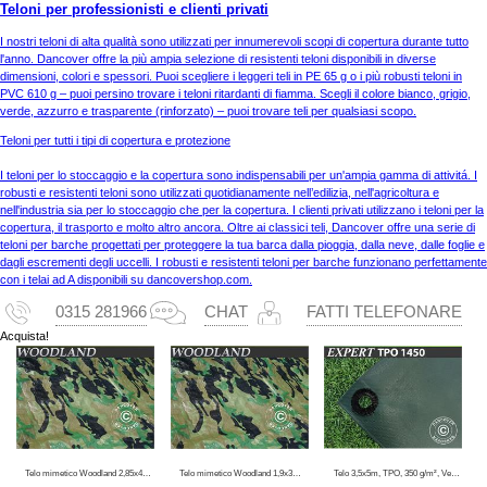
Teloni per professionisti e clienti privati
I nostri teloni di alta qualità sono utilizzati per innumerevoli scopi di copertura durante tutto
l'anno. Dancover offre la più ampia selezione di resistenti teloni disponibili in diverse
dimensioni, colori e spessori. Puoi scegliere i leggeri teli in PE 65 g o i più robusti teloni in
PVC 610 g – puoi persino trovare i teloni ritardanti di fiamma. Scegli il colore bianco, grigio,
verde, azzurro e trasparente (rinforzato) – puoi trovare teli per qualsiasi scopo.
Teloni per tutti i tipi di copertura e protezione
I teloni per lo stoccaggio e la copertura sono indispensabili per un'ampia gamma di attivitá. I
robusti e resistenti teloni sono utilizzati quotidianamente nell’edilizia, nell'agricoltura e
nell'industria sia per lo stoccaggio che per la copertura. I clienti privati utilizzano i teloni per la
copertura, il trasporto e molto altro ancora. Oltre ai classici teli, Dancover offre una serie di
teloni per barche progettati per proteggere la tua barca dalla pioggia, dalla neve, dalle foglie e
dagli escrementi degli uccelli. I robusti e resistenti teloni per barche funzionano perfettamente
con i telai ad A disponibili su dancovershop.com.
0315 281966
CHAT
FATTI TELEFONARE
Acquista!
Telo mimetico Woodland 2,85x4m, 100g/m²
Telo mimetico Woodland 1,9x3m, 100g/m²
Telo 3,5x5m, TPO, 350 g/m², Verde