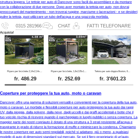
struttura leggera. Le tettoie per auto di Dancover sono facili da assemblare e da montare
con la collaborazione di due persone. Dopo aver montato la tettoia per auto, non dovrai
preoccuparti del mantenimento - non troverai ruggine, marciume o lacerazioni - e se desideri
pulire la tettoia, puoi utilizzare un tubo dell’acqua e una spazzola morbida.
0315 281966
CHAT
FATTI TELEFONARE
Acquista!
Riparo per biciclette 2,14x2,14x2,04m, 4,57m2, ProShed®, Antracite
Riparo per biciclette, 1,8x2,05x1,93m, ProShed®, Antracite
Tettoia per auto doppia Boston, 6x5x2,4m, Grigio
fr.
486.29
fr.
252.69
fr.
3'601.23
Coperture per proteggere la tua auto, moto o caravan
Dancover offre una gamma di soluzioni versatili e convenienti per la copertura della tua auto,
moto o caravan. Le morbide e flessibili coperture per auto proteggono la tua auto dai raggi
UV, dalla pioggia, dalla polvere, dalla neve, dagli uccelli e dai graffi accidentali e botte che il
tuo veicolo rischia di ricevere quando è parcheggiato in luoghi pubblici o senza copertura. La
maggior parte dei nostri copriauto è dotato di una struttura a 3 strati resistente all'acqua e
traspirante in grado di ridurre la formazione di muffe e minimizzare la condensa. Chiamiamo
le nostre coperture per auto semi-regolabili, poiché si adattano, più o meno, a qualsiasi
modello di auto di dimensioni standard sul mercato. Se sei il fiero proprietario di un'auto,