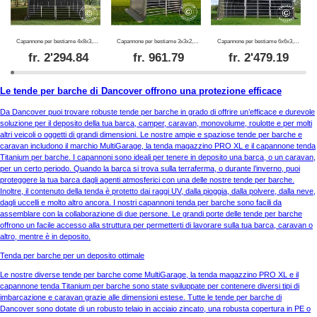
Capannone per bestiame 4x8x3,15m, PVC, Verde
Capannone per bestiame 3x3x2,8m, PVC, Verde
Capannone per bestiame 6x6x3,7m, PVC, Verde
fr.
2'294.84
fr.
961.79
fr.
2'479.19
Le tende per barche di Dancover offrono una protezione efficace
Da Dancover puoi trovare robuste tende per barche in grado di offrire un’efficace e durevole
soluzione per il deposito della tua barca, camper, caravan, monovolume, roulotte e per molti
altri veicoli o oggetti di grandi dimensioni. Le nostre ampie e spaziose tende per barche e
caravan includono il marchio MultiGarage, la tenda magazzino PRO XL e il capannone tenda
Titanium per barche. I capannoni sono ideali per tenere in deposito una barca, o un caravan,
per un certo periodo. Quando la barca si trova sulla terraferma, o durante l’inverno, puoi
proteggere la tua barca dagli agenti atmosferici con una delle nostre tende per barche.
Inoltre, il contenuto della tenda è protetto dai raggi UV, dalla pioggia, dalla polvere, dalla neve,
dagli uccelli e molto altro ancora. I nostri capannoni tenda per barche sono facili da
assemblare con la collaborazione di due persone. Le grandi porte delle tende per barche
offrono un facile accesso alla struttura per permetterti di lavorare sulla tua barca, caravan o
altro, mentre è in deposito.
Tenda per barche per un deposito ottimale
Le nostre diverse tende per barche come MultiGarage, la tenda magazzino PRO XL e il
capannone tenda Titanium per barche sono state sviluppate per contenere diversi tipi di
imbarcazione e caravan grazie alle dimensioni estese. Tutte le tende per barche di
Dancover sono dotate di un robusto telaio in acciaio zincato, una robusta copertura in PE o