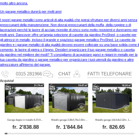
molto altro ancora.
Un garage metallico durerà per molti anni
I nostri garage metallici sono articoli di alta qualità che potrai sfruttare per diversi anni senza
preoccuparti della manutenzione. Non dovrai preoccuparti della muffa, della ruggine o di
lacerazioni perché le lastre di acciaio rivestite di zinco sono molto resistenti e dureranno per
molti anni. Dancover offre un'ampia selezione di casette da giardino ProShed, o casette per
gli attrezzi in metallo, incluso il grande e spazioso garage metallico ProShed. Le casette da
giardino e i garage metallici di alta qualità devono essere collocate su una base solida come il
cemento, le lastre di pietra o il legno. Desideri organizzare il tuo garage metallico o casetta
da giardino nel migliore dei modi? Ti consigliamo di acquistare ganci e ripiani in metallo per la
tua casetta da giardino o garage metallico per organizzare i tuoi utensili da giardino e altre
attrezzature all'interno del garage.
0315 281966
CHAT
FATTI TELEFONARE
Acquista!
Garage doppio in metallo 6,37x5,13x2,41m, 31,74m², ProShed®, Antracite
Metallo garage 3,38x5,76x2,43m, 19,47m², ProShed®, Antracite
Metallo garage 3,8x4,8x2,32m, 18,24m², ProShed®, Antracite
fr.
2'838.88
fr.
1'844.84
fr.
826.65