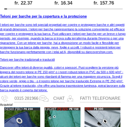
fr.
22.37
fr.
16.34
fr.
157.76
Teloni per barche per la copertura e la protezione
I teloni per barche sono teli speciali progettati per coprire e proteggere barche e altri oggetti
di grandi dimensioni. I teloni per barche rappresentano la soluzione conveniente ed efficace
per coprire e proteggere la tua barca. Puoi utilizzare i teloni per barche per un breve o lungo
periodo, per esempio, quando la barca si trova sulla terraferma durante l’inverno o per una
riparazione. Con un telone per barche, hai a disposizione un modo facile e flessibile per
proteggere la tua barca dalla pioggia, neve, foglie e uccelli. I robusti e resistenti teloni per
barche funzionano perfettamente con i telai ad A, disponibili su dancovershop.com.
Teloni per barche tradizionali e traslucidi
Dancover offre teloni di diverse qualità, colori e spessori. Puoi scegliere la versione più
leggera del nostro telone in PE 150 g/m² o i nostri robusti teloni in PVC da 500 o 600 g/m² -
alcuni dei teloni per barche sono ritardanti di fiamma per una maggiore sicurezza. Scegli il
colore verde, grigio o blu - o il nostro telone per barche traslucido Extreme in PE 250 g/m².
Grazie al telone traslucido, che offre una buona trasmissione luminosa, potrai lavorare sulla
barca quando è coperta dal telone.
0315 281966
CHAT
FATTI TELEFONARE
Acquista!