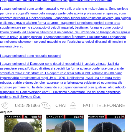
I capannoni tunnel sono tende magazzino versatili, pratiche e molto robuste. Sono perfette
per diversi scopi all'interno della maggior parte delle attività professionali e, spesso, sono
utilizzate nell'edilizia e nell'agricoltura. I capannoni tunnel sono resistenti al vento, alla pioggia
e alla neve grazie alla loro forma ad arco. I capannoni tunnel sono perfetti come area
supplementare per lo stoccaggio di veicoli, materiali, bestiame, foraggi e come posto di
lavoro riparato, ad esempio all'interno di un cantiere. Se un'azienda ha bisogno di più spazio
per un breve, o lungo periodo, il capannone tunnel è perfetto. Puoi utilizzare il capannone
tunnel come showroom se vendi macchine per l'agricoltura, veicoli di grandi dimensioni o
materiali diversi.
I capannoni tunnel sono robusti e resistenti
I capannoni tunnel di Dancover sono dotati di robusti telai in acciaio zincato, facili da
assemblare senza l'utilizzo di attrezzi speciali. La forma ad arco conferisce una grande
stabilità al telaio e alla struttura. La copertura è realizzata in PVC robusto da 600 g/m2,
impermeabile e resistente ai raggi UV al 100%. Nell'insieme, avrai una struttura molto
robusta, stabile e durevole, che rappresenta un'alternativa evidente ed economica alle
strutture permanenti. Hai delle domande sui capannoni tunnel o su qualsiasi altro articolo
disponibile su Dancovershop.com? Ti invitiamo a contattare uno dei nostri esperti via
telefono, mail, Skype o Chat.
0315 281966
CHAT
FATTI TELEFONARE
Acquista!