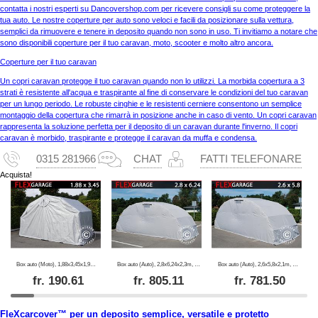
contatta i nostri esperti su Dancovershop.com per ricevere consigli su come proteggere la
tua auto. Le nostre coperture per auto sono veloci e facili da posizionare sulla vettura,
semplici da rimuovere e tenere in deposito quando non sono in uso. Ti invitiamo a notare che
sono disponibili coperture per il tuo caravan, moto, scooter e molto altro ancora.
Coperture per il tuo caravan
Un copri caravan protegge il tuo caravan quando non lo utilizzi. La morbida copertura a 3
strati è resistente all'acqua e traspirante al fine di conservare le condizioni del tuo caravan
per un lungo periodo. Le robuste cinghie e le resistenti cerniere consentono un semplice
montaggio della copertura che rimarrà in posizione anche in caso di vento. Un copri caravan
rappresenta la soluzione perfetta per il deposito di un caravan durante l'inverno. Il copri
caravan è morbido, traspirante e protegge il caravan da muffa e condensa.
0315 281966
CHAT
FATTI TELEFONARE
Acquista!
Box auto (Moto), 1,88x3,45x1,9m, Grigio
Box auto (Auto), 2,8x6,24x2,3m, Grigio
Box auto (Auto), 2,6x5,8x2,1m, Grigio
fr.
190.61
fr.
805.11
fr.
781.50
FleXcarcover™ per un deposito semplice, versatile e protetto