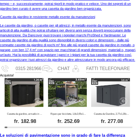
tempo – e, successivamente, potrai riporli in modo pratico e veloce. Uno dei segreti di un
giardino ben curato è avere una casetta da giardino ben organizzata.
Casette da giardino in resistente metallo esente da manutenzioni
Le casette da giardino, o casette per gli attrezzi, in metallo esente da manutenzioni, sono
articoli di alta qualità che potrai sfruttare per diversi anni senza doverti preoccupare della
manutenzione. Da Dancover puoi trovare i popolari marchi ProShed e Yardmaster. Le
casette da giardino di alta qualità sono disponibili in diversi colori e dimensioni – dalle più
compatte casette da giardino di pochi m² fino alle più grandi casette da giardino in metallo, o
garage, con ben 17,4 m² con spazio per macchinari di grandi dimensioni, materiali o, magari,
un’auto. Hai la possibilità di acquistare i ganci e i ripiani per la tua casetta da giardino così,
potrai organizzare i tuoi attrezzi da giardino e altre attrezzature in modo ancora più efficace.
0315 281966
CHAT
FATTI TELEFONARE
Acquista!
Casetta da giardino, armadio in metallo 1,47x0,86x1,34m, 1,26m², ProShed®, Antracite
Riparo per biciclette, 1,8x2,05x1,93m, ProShed®, Antracite
Casetta da Giardino, 2,77x1,30x1,73m, 3,6m², ProShed®, Antracite
fr.
182.98
fr.
252.69
fr.
277.08
Le soluzioni di pavimentazione sono in grado di fare la differenza