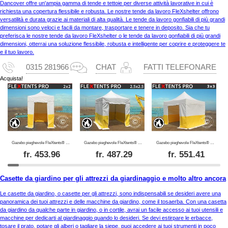
Dancover offre un'ampia gamma di tende e tettoie per diverse attività lavorative in cui è
richiesta una copertura flessibile e robusta. Le nostre tende da lavoro FleXshelter offrono
versatilità e durata grazie ai materiali di alta qualità. Le tende da lavoro gonfiabili di più grandi
dimensioni sono veloci e facili da montare, trasportare e tenere in deposito. Sia che tu
preferisca le nostre tende da lavoro FleXshelter o le tende da lavoro gonfiabili di più grandi
dimensioni, otterrai una soluzione flessibile, robusta e intelligente per coprire e proteggere te
e il tuo lavoro.
0315 281966
CHAT
FATTI TELEFONARE
Acquista!
Gazebo pieghevole FleXtents® PRO 2x2m, PVC, Tenda da lavoro, Ritardante di fiamma, incluse 4 pareti laterali
Gazebo pieghevole FleXtents® PRO 2,5x2,5m, PVC, Tenda da lavoro, Ritardante di fiamma, incluse 4 pareti laterali
Gazebo pieghevole FleXtents® PRO 3x3m, PVC, Tenda da lavoro, Ritardante di fiamma, incluse 4 pareti laterali
fr.
453.96
fr.
487.29
fr.
551.41
Casette da giardino per gli attrezzi da giardinaggio e molto altro ancora
Le casette da giardino, o casette per gli attrezzi, sono indispensabili se desideri avere una
panoramica dei tuoi attrezzi e delle macchine da giardino, come il tosaerba. Con una casetta
da giardino da qualche parte in giardino, o in cortile, avrai un facile accesso ai tuoi utensili e
macchine per dedicarti al giardinaggio quando lo desideri. Se devi estirpare le erbacce,
tosare il prato, potare gli alberi o tagliare la siepe, puoi accedere ai tuoi strumenti in poco