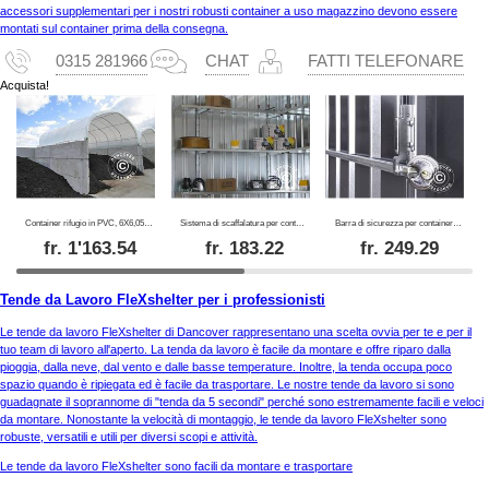
accessori supplementari per i nostri robusti container a uso magazzino devono essere
montati sul container prima della consegna.
0315 281966
CHAT
FATTI TELEFONARE
Acquista!
Container rifugio in PVC, 6X6,05X1,8m, Bianco
Sistema di scaffalatura per container Rigel, 1x0,42m, argento, 3 pz.
Barra di sicurezza per container con lucchetto, Rigel, 1 pz.
fr.
1'163.54
fr.
183.22
fr.
249.29
Tende da Lavoro FleXshelter per i professionisti
Le tende da lavoro FleXshelter di Dancover rappresentano una scelta ovvia per te e per il
tuo team di lavoro all'aperto. La tenda da lavoro è facile da montare e offre riparo dalla
pioggia, dalla neve, dal vento e dalle basse temperature. Inoltre, la tenda occupa poco
spazio quando è ripiegata ed è facile da trasportare. Le nostre tende da lavoro si sono
guadagnate il soprannome di "tenda da 5 secondi" perché sono estremamente facili e veloci
da montare. Nonostante la velocità di montaggio, le tende da lavoro FleXshelter sono
robuste, versatili e utili per diversi scopi e attività.
Le tende da lavoro FleXshelter sono facili da montare e trasportare