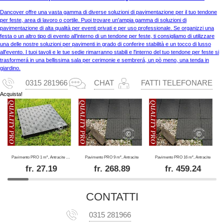
Dancover offre una vasta gamma di diverse soluzioni di pavimentazione per il tuo tendone
per feste, area di lavoro o cortile. Puoi trovare un'ampia gamma di soluzioni di
pavimentazione di alta qualità per eventi privati e per uso professionale. Se organizzi una
festa o un altro tipo di evento all’interno di un tendone per feste, ti consigliamo di utilizzare
una delle nostre soluzioni per pavimenti in grado di conferire stabilità e un tocco di lusso
all'evento. I tuoi tavoli e le tue sedie rimarranno stabili e l'interno del tuo tendone per feste si
trasformerá in una bellissima sala per cerimonie e sembrerá, un pò meno, una tenda in
giardino.
0315 281966
CHAT
FATTI TELEFONARE
Acquista!
Pavimento PRO 1 m², Antracite (4 pz.)
Pavimento PRO 9 m², Antracite
Pavimento PRO 16 m², Antracite
fr.
27.19
fr.
268.89
fr.
459.24
CONTATTI
0315 281966