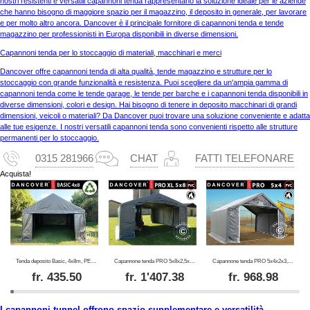
nostri resistenti e versatili capannoni tenda rappresentano la soluzione ideale per le aziende
che hanno bisogno di maggiore spazio per il magazzino, il deposito in generale, per lavorare
e per molto altro ancora. Dancover è il principale fornitore di capannoni tenda e tende
magazzino per professionisti in Europa disponibili in diverse dimensioni.
Capannoni tenda per lo stoccaggio di materiali, macchinari e merci
Dancover offre capannoni tenda di alta qualità, tende magazzino e strutture per lo
stoccaggio con grande funzionalità e resistenza. Puoi scegliere da un'ampia gamma di
capannoni tenda come le tende garage, le tende per barche e i capannoni tenda disponibili in
diverse dimensioni, colori e design. Hai bisogno di tenere in deposito macchinari di grandi
dimensioni, veicoli o materiali? Da Dancover puoi trovare una soluzione conveniente e adatta
alle tue esigenze. I nostri versatili capannoni tenda sono convenienti rispetto alle strutture
permanenti per lo stoccaggio.
0315 281966
CHAT
FATTI TELEFONARE
Acquista!
Tenda deposito Basic, 4x8m, PE 300, Grigio
Capannone tenda PRO 5x8x2,5x3,89m, PVC, Grigio
Capannone tenda PRO 5x4x2x3,39m, PVC, Grigio
fr.
435.50
fr.
1'407.38
fr.
968.98
I capannoni tunnel offrono spazio supplementare e versatilità