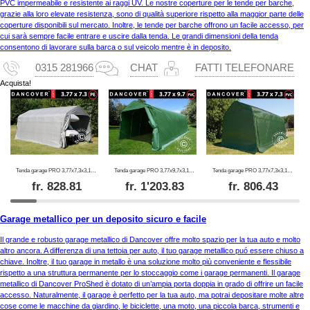
PVC impermeabile e resistente ai raggi UV. Le nostre coperture per le tende per barche,
grazie alla loro elevate resistenza, sono di qualità superiore rispetto alla maggior parte delle
coperture disponibili sul mercato. Inoltre, le tende per barche offrono un facile accesso, per
cui sarà sempre facile entrare e uscire dalla tenda. Le grandi dimensioni della tenda
consentono di lavorare sulla barca o sul veicolo mentre è in deposito.
0315 281966
CHAT
FATTI TELEFONARE
Acquista!
Tenda garage PRO 3,77x7,3x3,18m PE, Grigio
Tenda garage PRO 3,77x9,7x3,18m PVC, Verde
Tenda garage PRO 3,77x7,3x3,18m, PVC, Verde
fr.
828.81
fr.
1'203.83
fr.
806.43
Garage metallico per un deposito sicuro e facile
Il grande e robusto garage metallico di Dancover offre molto spazio per la tua auto e molto
altro ancora. A differenza di una tettoia per auto, il tuo garage metallico puó essere chiuso a
chiave. Inoltre, il tuo garage in metallo è una soluzione molto più conveniente e flessibile
rispetto a una struttura permanente per lo stoccaggio come i garage permanenti. Il garage
metallico di Dancover ProShed è dotato di un’ampia porta doppia in grado di offrire un facile
accesso. Naturalmente, il garage è perfetto per la tua auto, ma potrai depositare molte altre
cose come le macchine da giardino, le biciclette, una moto, una piccola barca, strumenti e