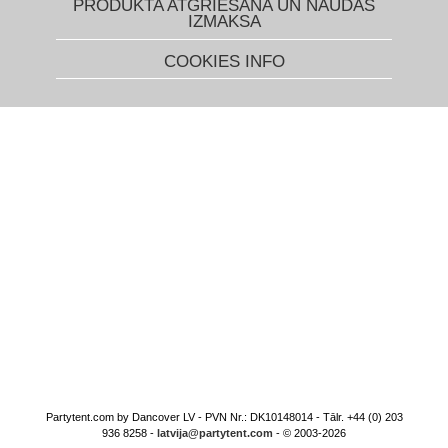
PRODUKTA ATGRIEŠANA UN NAUDAS
IZMAKSA
COOKIES INFO
Partytent.com by Dancover LV - PVN Nr.: DK10148014 - Tālr. +44 (0) 203
936 8258 -
latvija@partytent.com
- © 2003-2026