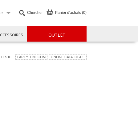
Chercher
Panier d'achats (0)
ue
CCESSOIRES
OUTLET
TES ICI
PARTYTENT.COM
ONLINE CATALOGUE