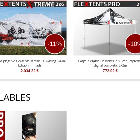
-11%
-10
a plegable FleXtents Xtreme 50 Racing 3x6m,
Carpa plegable FleXtents PRO con impresi
Edición limitada
digital completa, 2x2m
2.034,22
€
772,02
€
LABLES