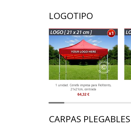
LOGOTIPO
1 unidad. Cenefa impresa para FleXtents,
21x21cm, centrada
64,32
€
CARPAS PLEGABLES