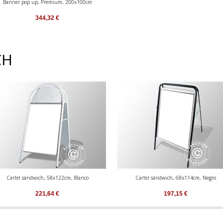
Banner pop up, Premium, 200x100cm
344,32
€
CH
Cartel sándwich, 58x122cm, Blanco
Cartel sándwich, 68x114cm, Negro
221,64
€
197,15
€