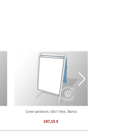
Cartel sándwich, 68x114cm, Blanco
Cartel sándwich, 58x
197,15
€
160,41
€