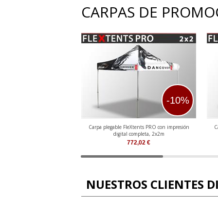
CARPAS DE PROMO
-10%
Carpa plegable FleXtents PRO con impresión
C
digital completa, 2x2m
772,02
€
NUESTROS CLIENTES D