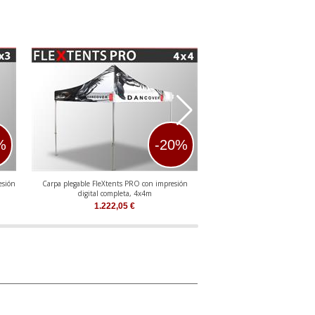
%
-20%
esión
Carpa plegable FleXtents PRO con impresión
Carpa plegable FleXtents P
digital completa, 4x4m
digital completa,
1.222,05
€
1.403,32