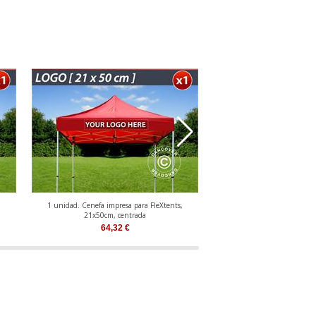
,
1 unidad. Cenefa impresa para FleXtents,
1 unidad. Cenefa impresa 
21x50cm, centrada
21x50cm, alineada a l
64,32
€
64,32
€