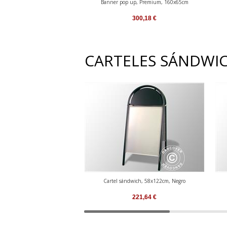
Banner pop up, Premium, 160x65cm
300,18
€
CARTELES SÁNDWI
Cartel sándwich, 58x122cm, Negro
221,64
€