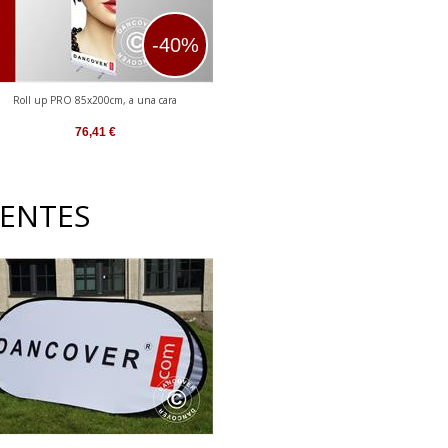
-40%
Roll up PRO 85x200cm, a una cara
76,41
€
ENTES