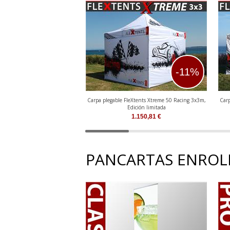
-11%
Carpa plegable FleXtents Xtreme 50 Racing 3x3m,
Carp
Edición limitada
1.150,81
€
PANCARTAS ENROL