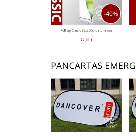
-40%
Roll up Classic 85x200cm, a una cara
72,01
€
PANCARTAS EMERG