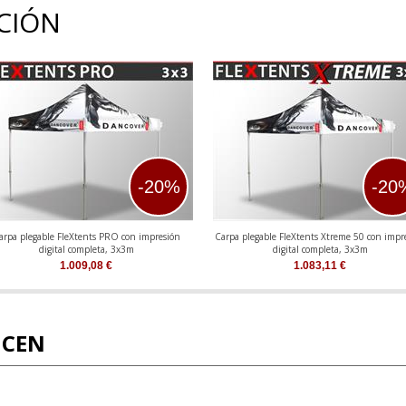
CIÓN
-20%
-20
arpa plegable FleXtents PRO con impresión
Carpa plegable FleXtents Xtreme 50 con impr
digital completa, 3x3m
digital completa, 3x3m
1.009,08
€
1.083,11
€
ICEN