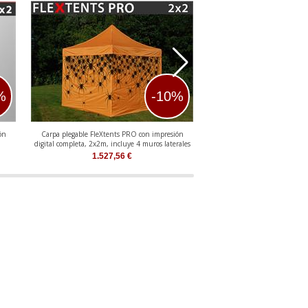
%
-10%
ón
Carpa plegable FleXtents PRO con impresión
Carpa plegable FleXtents Xtre
digital completa, 2x2m, incluye 4 muros laterales
digital completa
1.527,56
€
1.083,11