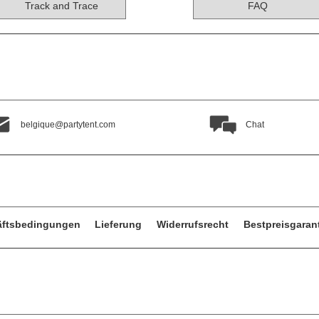
Track and Trace
FAQ
belgique@partytent.com
Chat
äftsbedingungen
Lieferung
Widerrufsrecht
Bestpreisgaran