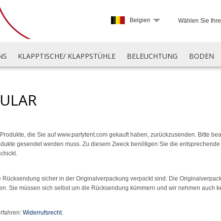
Belgien
Wählen Sie Ihr
NS
KLAPPTISCHE/ KLAPPSTÜHLE
BELEUCHTUNG
BODEN
ULAR
 Produkte, die Sie auf www.partytent.com gekauft haben, zurückzusenden. Bitte b
rodukte gesendet werden muss. Zu diesem Zweck benötigen Sie die entsprechend
chickt.
die Rücksendung sicher in der Originalverpackung verpackt sind. Die Originalver
en. Sie müssen sich selbst um die Rücksendung kümmern und wir nehmen auch k
rfahren:
Widerrufsrecht
.