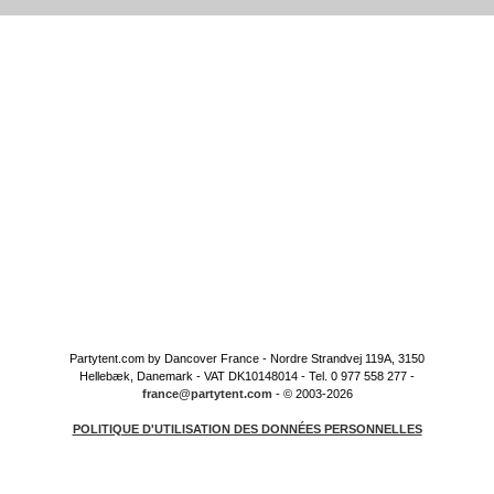
Partytent.com by Dancover France - Nordre Strandvej 119A, 3150
Hellebæk, Danemark - VAT DK10148014 - Tel. 0 977 558 277 -
france@partytent.com
- © 2003-2026
POLITIQUE D'UTILISATION DES DONNÉES PERSONNELLES