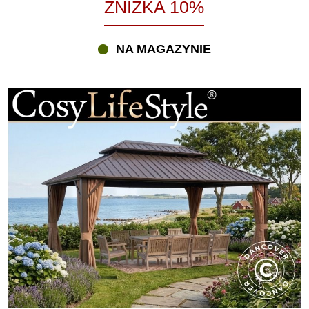
ZNIŻKA 10%
wysiłku. Oferujemy również szeroką gamę drewnianych pawilonów,
pergoli bioklimatycznych i innych rozwiązań – w tym eleganckie i
popularne oranżerie, które zapewniają wyjątkową przestrzeń na
NA MAGAZYNIE
zewnątrz nawet w niesprzyjających warunkach pogodowych.
Potrzebujesz pomocy przy wyborze? Skontaktuj się z naszymi
Xpertami telefonicznie, przez czat lub e-mail – chętnie pomożemy
Ci znaleźć idealny pawilon do Twojej przestrzeni ogrodowej.