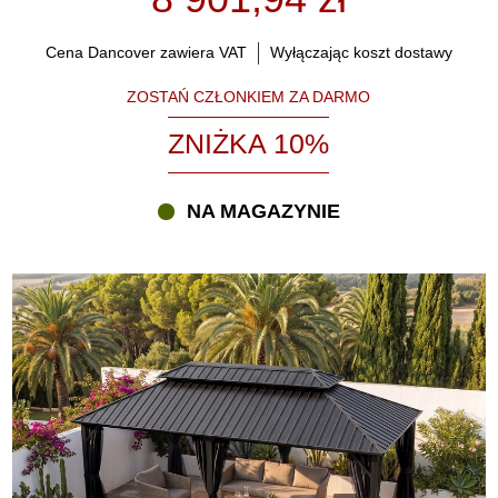
komfort, prywatność i ochronę przed owadami. Możesz również
zamówić różne ściany boczne do pawilonów i pergoli, aby stworzyć
Cena Dancover zawiera VAT
Wyłączając koszt dostawy
idealną przestrzeń zewnętrzną – jeszcze lepiej chronioną i bardziej
elastyczną.
ZOSTAŃ CZŁONKIEM ZA DARMO
Czy można używać pawilonu z dachem metalowym zimą?
ZNIŻKA 10%
Tak. Jeśli pawilon jest solidnie zamocowany do stabilnego podłoża,
takiego jak betonowa płyta czy drewniany taras, może pozostawać
NA MAGAZYNIE
na zewnątrz przez cały rok. Pochyły dach metalowy umożliwia
łatwy spływ deszczu i śniegu. Jednak w przypadku dużych ilości
mokrego, ciężkiego śniegu zaleca się jego usunięcie, aby uniknąć
uszkodzenia konstrukcji. Chcesz korzystać z pawilonu także w
chłodniejszych miesiącach? Polecamy jeden lub kilka
promienników tarasowych o wysokiej wydajności energetycznej
oraz delikatne LED oświetlenie, które zapewni ciepłą i przytulną
atmosferę.
Jakie modele i rozmiary są dostępne?
Oferujemy pawilony z dachem metalowym w różnych rozmiarach,
kształtach i kolorach, które pasują do każdego stylu ogrodu.