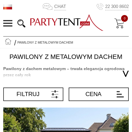
CHAT
22 300 8602
0
PAWILONY Z METALOWYM DACHEM
PAWILONY Z METALOWYM DACHEM
Pawilony z dachem metalowym – trwała elegancja ogrodowa
przez cały rok
Pawilon z dachem metalowym to idealne rozwiązanie na zewnątrz,
jeśli szukasz stabilnej i stylowej konstrukcji, która przetrwa próbę
FILTRUJ
CENA
czasu. Zapewniają pełną ochronę przed słońcem, deszczem i
wiatrem, dlatego są popularnym wyborem zarówno do prywatnych
ogrodów, jak i profesjonalnych przestrzeni zewnętrznych.
Niezależnie od tego, czy planujesz posiłek na świeżym powietrzu,
spotkanie z przyjaciółmi czy chwilę relaksu, pawilon z dachem
metalowym zapewni eleganckie i niezawodne otoczenie na każdą