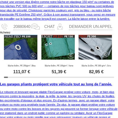
choisir une version plus légère comme notre bâche en plastique 150 g/m² ou certaines de
nos bâches PVC 500 ou 600 g/m² — certaines de nos bâches pour bateau sont ignifuges
pour plus de sécurité. Choisissez parmi les couleurs vert, gris ou bleu - ou notre bâche
translucide PE Extrême 250 g/m². Grâce à son aspect transparent, vous serez en mesure
de travailler sur le bateau même lorsqu’il est couvert. La bâche laisse entrer la lumière.
20880640
CHAT
DEMANDER UN APPEL
Achetez
Bâche 6x8m, PE 250g/m², Bleu
Bâche 6x8m, PE 150g/m², Verte
Bâche 3x10m, PE 300 g/m², Gris
111,07
€
51,39
€
82,95
€
Les garages pliants protègent votre véhicule tout au long de l’année.
Le robuste et innovant garage pliable FlexGarage protège votre voiture, moto, et bien plus
encore contre la poussière, la pluie, la grêle, la neige, les rayons UV, les chutes de feuilles,
les excréments d’oiseaux et plus encore. En d’autres termes, avec un garage pliant, votre
voiture ou moto sera protégée toute l’année. De plus, le garage pliant protège votre voiture
ou votre moto contre les bosses et les rayures qui peuvent se former lorsque votre véhicule
est stationné dans un endroit public comme un parking ou similaire. Avoir un FlexGarage
pour votre voiture ou moto signifie que vous retrouverez toujours un véhicule propre et