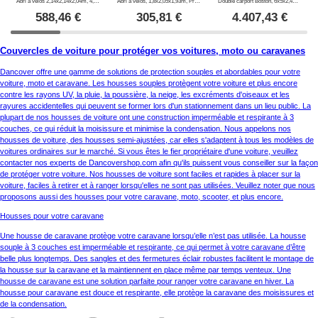
Abri à vélos 2,14x2,14x2,04m, 4,57m2, ProShed®, Anthracite
Abri à vélos, 1,8x2,05x1,93m, ProShed®, Anthracite
Double carport Boston, 6x5x2,4m, Gris
588,46
€
305,81
€
4.407,43
€
Couvercles de voiture pour protéger vos voitures, moto ou caravanes
Dancover offre une gamme de solutions de protection souples et abordables pour votre
voiture, moto et caravane. Les housses souples protègent votre voiture et plus encore
contre les rayons UV, la pluie, la poussière, la neige, les excréments d'oiseaux et les
rayures accidentelles qui peuvent se former lors d'un stationnement dans un lieu public. La
plupart de nos housses de voiture ont une construction imperméable et respirante à 3
couches, ce qui réduit la moisissure et minimise la condensation. Nous appelons nos
housses de voiture, des housses semi-ajustées, car elles s'adaptent à tous les modèles de
voitures ordinaires sur le marché. Si vous êtes le fier propriétaire d'une voiture, veuillez
contacter nos experts de Dancovershop.com afin qu'ils puissent vous conseiller sur la façon
de protéger votre voiture. Nos housses de voiture sont faciles et rapides à placer sur la
voiture, faciles à retirer et à ranger lorsqu'elles ne sont pas utilisées. Veuillez noter que nous
proposons aussi des housses pour votre caravane, moto, scooter, et plus encore.
Housses pour votre caravane
Une housse de caravane protège votre caravane lorsqu’elle n’est pas utilisée. La housse
souple à 3 couches est imperméable et respirante, ce qui permet à votre caravane d’être
belle plus longtemps. Des sangles et des fermetures éclair robustes facilitent le montage de
la housse sur la caravane et la maintiennent en place même par temps venteux. Une
housse de caravane est une solution parfaite pour ranger votre caravane en hiver. La
housse pour caravane est douce et respirante, elle protège la caravane des moisissures et
de la condensation.