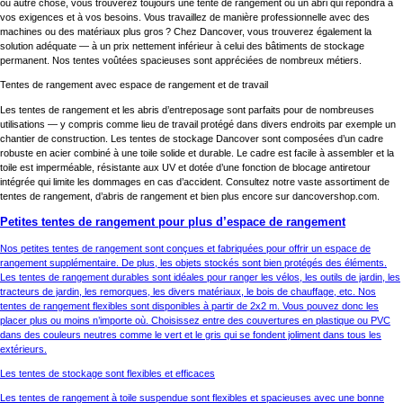
ou autre chose, vous trouverez toujours une tente de rangement ou un abri qui répondra à
vos exigences et à vos besoins. Vous travaillez de manière professionnelle avec des
machines ou des matériaux plus gros ? Chez Dancover, vous trouverez également la
solution adéquate — à un prix nettement inférieur à celui des bâtiments de stockage
permanent. Nos tentes voûtées spacieuses sont appréciées de nombreux métiers.
Tentes de rangement avec espace de rangement et de travail
Les tentes de rangement et les abris d’entreposage sont parfaits pour de nombreuses
utilisations — y compris comme lieu de travail protégé dans divers endroits par exemple un
chantier de construction. Les tentes de stockage Dancover sont composées d’un cadre
robuste en acier combiné à une toile solide et durable. Le cadre est facile à assembler et la
toile est imperméable, résistante aux UV et dotée d’une fonction de blocage antiretour
intégrée qui limite les dommages en cas d’accident. Consultez notre vaste assortiment de
tentes de rangement, d’abris de rangement et bien plus encore sur dancovershop.com.
Petites tentes de rangement pour plus d’espace de rangement
Nos petites tentes de rangement sont conçues et fabriquées pour offrir un espace de
rangement supplémentaire. De plus, les objets stockés sont bien protégés des éléments.
Les tentes de rangement durables sont idéales pour ranger les vélos, les outils de jardin, les
tracteurs de jardin, les remorques, les divers matériaux, le bois de chauffage, etc. Nos
tentes de rangement flexibles sont disponibles à partir de 2x2 m. Vous pouvez donc les
placer plus ou moins n’importe où. Choisissez entre des couvertures en plastique ou PVC
dans des couleurs neutres comme le vert et le gris qui se fondent joliment dans tous les
extérieurs.
Les tentes de stockage sont flexibles et efficaces
Les tentes de rangement à toile suspendue sont flexibles et spacieuses avec une bonne