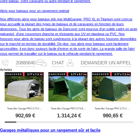
votre bateau, votre caravane ou autre pendant le rangement.
Abris pour bateaux pour un rangement optimal
Nos différents abris pour bateaux tels que MultiGarage, PRO XL et Titanium sont conçus
pour accueillir la plupart des types de bateaux et de caravanes en fonction de leurs
dimensions. Tous les abris de bateaux de Dancover sont pourvus d'un solide cadre en acier
galvanisé, d'une couverture étanche et résistante aux UV en plastique ou PVC. Nos
housses pour abris de bateau sont supérieures à la plupart des autres housses disponibles
sur le marché en termes de durabilité. De plus, nos abris pour bateaux sont facilement
accessibles, il est donc toujours facile d'entrer et de sortir de l'abri. La grande taille de l'abri
vous permet de travailler sur le bateau ou le véhicule pendant le rangement.
20880640
CHAT
DEMANDER UN APPEL
Achetez
Tente Abri Garage PRO 3,77x7,3x3,18m PE, Gris
Tente Abri Garage PRO 3,77x9,7x3,18m PVC, Vert
Tente Abri Garage PRO 3,77x7,3x3,18m, PVC, Vert
902,69
€
1.314,24
€
990,65
€
Garages métalliques pour un rangement sûr et facile