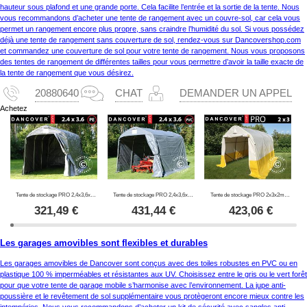
hauteur sous plafond et une grande porte. Cela facilite l’entrée et la sortie de la tente. Nous
vous recommandons d’acheter une tente de rangement avec un couvre-sol, car cela vous
permet un rangement encore plus propre, sans craindre l’humidité du sol. Si vous possédez
déjà une tente de rangement sans couverture de sol, rendez-vous sur Dancovershop.com
et commandez une couverture de sol pour votre tente de rangement. Nous vous proposons
des tentes de rangement de différentes tailles pour vous permettre d’avoir la taille exacte de
la tente de rangement que vous désirez.
20880640
CHAT
DEMANDER UN APPEL
Achetez
Tente de stockage PRO 2,4x3,6x2,34m PE, Gris
Tente de stockage PRO 2,4x3,6x2,34m PVC, Gris
Tente de stockage PRO 2x3x2m, PVC, blanc/jaune, retardateur de flammes
321,49
€
431,44
€
423,06
€
Les garages amovibles sont flexibles et durables
Les garages amovibles de Dancover sont conçus avec des toiles robustes en PVC ou en
plastique 100 % imperméables et résistantes aux UV. Choisissez entre le gris ou le vert forêt
pour que votre tente de garage mobile s’harmonise avec l’environnement. La jupe anti-
poussière et le revêtement de sol supplémentaire vous protègeront encore mieux contre les
intempéries. Nous vous recommandons d’acheter un kit de sécurité avec sangles anti-