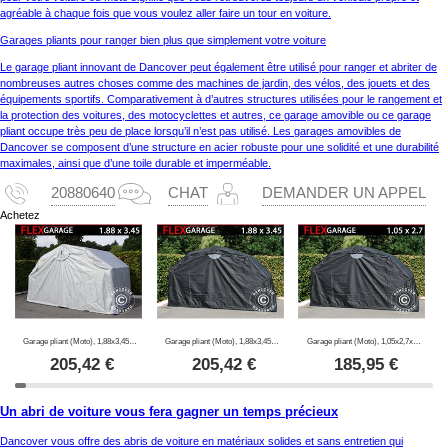
agréable à chaque fois que vous voulez aller faire un tour en voiture.
Garages pliants pour ranger bien plus que simplement votre voiture
Le garage pliant innovant de Dancover peut également être utilisé pour ranger et abriter de
nombreuses autres choses comme des machines de jardin, des vélos, des jouets et des
équipements sportifs. Comparativement à d’autres structures utilisées pour le rangement et
la protection des voitures, des motocyclettes et autres, ce garage amovible ou ce garage
pliant occupe très peu de place lorsqu’il n’est pas utilisé. Les garages amovibles de
Dancover se composent d’une structure en acier robuste pour une solidité et une durabilité
maximales, ainsi que d’une toile durable et imperméable.
20880640
CHAT
DEMANDER UN APPEL
Achetez
Garage pliant (Moto), 1,88x3,45x1,9m, Gris
Garage pliant (Moto), 1,88x3,45x1,9m, Noir
Garage pliant (Moto), 1,05x2,7x1,57m, Noir
205,42
€
205,42
€
185,95
€
Un abri de voiture vous fera gagner un temps précieux
Dancover vous offre des abris de voiture en matériaux solides et sans entretien qui