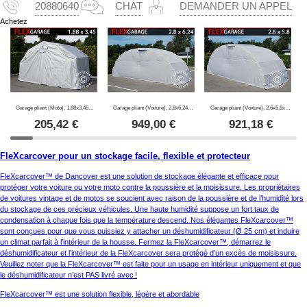
20880640
CHAT
DEMANDER UN APPEL
Achetez
Garage pliant (Moto), 1,88x3,45x1,9m, Gris
Garage pliant (Voiture), 2,8x6,24x2,3m, Gris
Garage pliant (Voiture), 2,6x5,8x2,1m, Gris
205,42
€
949,00
€
921,18
€
FleXcarcover pour un stockage facile, flexible et protecteur
FleXcarcover™ de Dancover est une solution de stockage élégante et efficace pour
protéger votre voiture ou votre moto contre la poussière et la moisissure. Les propriétaires
de voitures vintage et de motos se soucient avec raison de la poussière et de l’humidité lors
du stockage de ces précieux véhicules. Une haute humidité suppose un fort taux de
condensation à chaque fois que la température descend. Nos élégantes FleXcarcover™
sont conçues pour que vous puissiez y attacher un déshumidificateur (Ø 25 cm) et induire
un climat parfait à l’intérieur de la housse. Fermez la FleXcarcover™, démarrez le
déshumidificateur et l’intérieur de la FleXcarcover sera protégé d’un excès de moisissure.
Veuillez noter que la FleXcarcover™ est faite pour un usage en intérieur uniquement et que
le déshumidificateur n’est PAS livré avec !
FleXcarcover™ est une solution flexible, légère et abordable