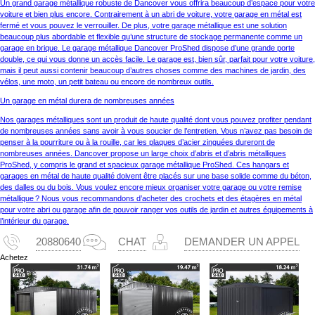
Un grand garage métallique robuste de Dancover vous offrira beaucoup d’espace pour votre
voiture et bien plus encore. Contrairement à un abri de voiture, votre garage en métal est
fermé et vous pouvez le verrouiller. De plus, votre garage métallique est une solution
beaucoup plus abordable et flexible qu’une structure de stockage permanente comme un
garage en brique. Le garage métallique Dancover ProShed dispose d’une grande porte
double, ce qui vous donne un accès facile. Le garage est, bien sûr, parfait pour votre voiture,
mais il peut aussi contenir beaucoup d’autres choses comme des machines de jardin, des
vélos, une moto, un petit bateau ou encore de nombreux outils.
Un garage en métal durera de nombreuses années
Nos garages métalliques sont un produit de haute qualité dont vous pouvez profiter pendant
de nombreuses années sans avoir à vous soucier de l’entretien. Vous n’avez pas besoin de
penser à la pourriture ou à la rouille, car les plaques d’acier zinguées dureront de
nombreuses années. Dancover propose un large choix d’abris et d’abris métalliques
ProShed, y compris le grand et spacieux garage métallique ProShed. Ces hangars et
garages en métal de haute qualité doivent être placés sur une base solide comme du béton,
des dalles ou du bois. Vous voulez encore mieux organiser votre garage ou votre remise
métallique ? Nous vous recommandons d’acheter des crochets et des étagères en métal
pour votre abri ou garage afin de pouvoir ranger vos outils de jardin et autres équipements à
l’intérieur du garage.
20880640
CHAT
DEMANDER UN APPEL
Achetez