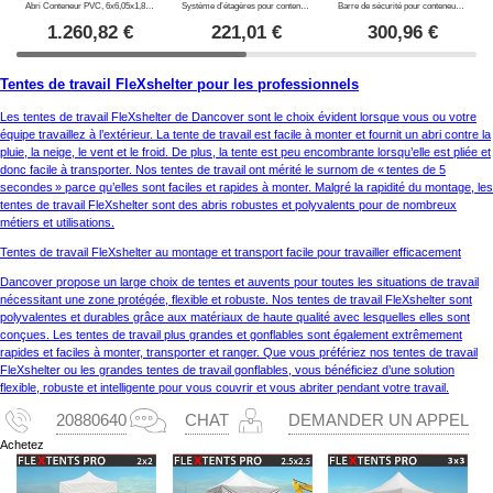
Abri Conteneur PVC, 6x6,05x1,8m, Blanc
Système d’étagères pour conteneur Rigel, 1x0,42m, argent, 3 pcs.
Barre de sécurité pour conteneur avec cadenas, Rigel, 1 pc.
1.260,82
€
221,01
€
300,96
€
Tentes de travail FleXshelter pour les professionnels
Les tentes de travail FleXshelter de Dancover sont le choix évident lorsque vous ou votre
équipe travaillez à l’extérieur. La tente de travail est facile à monter et fournit un abri contre la
pluie, la neige, le vent et le froid. De plus, la tente est peu encombrante lorsqu’elle est pliée et
donc facile à transporter. Nos tentes de travail ont mérité le surnom de « tentes de 5
secondes » parce qu’elles sont faciles et rapides à monter. Malgré la rapidité du montage, les
tentes de travail FleXshelter sont des abris robustes et polyvalents pour de nombreux
métiers et utilisations.
Tentes de travail FleXshelter au montage et transport facile pour travailler efficacement
Dancover propose un large choix de tentes et auvents pour toutes les situations de travail
nécessitant une zone protégée, flexible et robuste. Nos tentes de travail FleXshelter sont
polyvalentes et durables grâce aux matériaux de haute qualité avec lesquelles elles sont
conçues. Les tentes de travail plus grandes et gonflables sont également extrêmement
rapides et faciles à monter, transporter et ranger. Que vous préfériez nos tentes de travail
FleXshelter ou les grandes tentes de travail gonflables, vous bénéficiez d’une solution
flexible, robuste et intelligente pour vous couvrir et vous abriter pendant votre travail.
20880640
CHAT
DEMANDER UN APPEL
Achetez