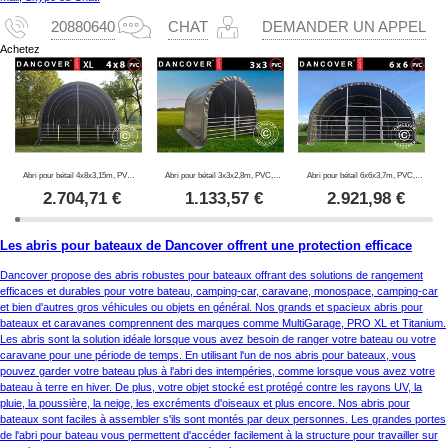
20880640
CHAT
DEMANDER UN APPEL
Achetez
Abri pour bétail 4x8x3,15m, PVC, Vert
Abri pour bétail 3x3x2,8m, PVC, Vert
Abri pour bétail 6x6x3,7m, PVC, Vert
2.704,71
€
1.133,57
€
2.921,98
€
Les abris pour bateaux de Dancover offrent une protection efficace
Dancover propose des abris robustes pour bateaux offrant des solutions de rangement
efficaces et durables pour votre bateau, camping-car, caravane, monospace, camping-car
et bien d'autres gros véhicules ou objets en général. Nos grands et spacieux abris pour
bateaux et caravanes comprennent des marques comme MultiGarage, PRO XL et Titanium.
Les abris sont la solution idéale lorsque vous avez besoin de ranger votre bateau ou votre
caravane pour une période de temps. En utilisant l'un de nos abris pour bateaux, vous
pouvez garder votre bateau plus à l'abri des intempéries, comme lorsque vous avez votre
bateau à terre en hiver. De plus, votre objet stocké est protégé contre les rayons UV, la
pluie, la poussière, la neige, les excréments d'oiseaux et plus encore. Nos abris pour
bateaux sont faciles à assembler s'ils sont montés par deux personnes. Les grandes portes
de l'abri pour bateau vous permettent d'accéder facilement à la structure pour travailler sur