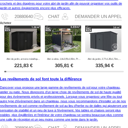
crochets et des étagères pour votre abri de jardin afin de pouvoir organiser vos outils de
jardin et autres équipements encore plus efficaces.
20880640
CHAT
DEMANDER UN APPEL
Achetez
Abri de jardin, armoire métallique 1,47x0,86x1,34m, 1,26m², ProShed®, Anthracite
Abri à vélos, 1,8x2,05x1,93m, ProShed®, Anthracite
Abri de jardin, 2,77x1,30x1,73m, 3,6m², ProShed®, Anthracite
221,83
€
305,81
€
335,94
€
Les revêtements de sol font toute la différence
Dancover vous propose une large gamme de revêtements de sol pour votre chapiteau,
atelier ou patio. Nous disposons d’un large choix de revêtements de sol de haute qualité
pour des événements privés et professionnels. Lorsque vous organisez une fête ou tout
autre type d’événement dans un chapiteau, nous vous recommandons d’installer un de nos
revêtements de sol comme revêtement de sol au lieu d’herbe ou de dalles qui ajouteront une
sensation de stabilité et un peu de luxe à l’événement. Vos tables et chaises seront plus
stables, plus équilibrées et l’intérieur de votre chapiteau se sentira beaucoup plus comme
une salle de réception et un peu moins comme une tente dans le jardin.
20880640
CHAT
DEMANDER UN APPEL