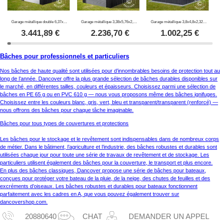
Garage métallique double 6,37x5,13x2,41m, 31,74m², ProShed®, Anthracite
Garage métallique 3,38x5,76x2,43m, 19,47m², ProShed®, Anthracite
Garage métallique 3,8x4,8x2,32m, 18,24m², ProShed®, Anthracite
3.441,89
€
2.236,70
€
1.002,25
€
Bâches pour professionnels et particuliers
Nos bâches de haute qualité sont utilisées pour d’innombrables besoins de protection tout au
long de l’année. Dancover offre la plus grande sélection de bâches durables disponibles sur
le marché, en différentes tailles, couleurs et épaisseurs. Choisissez parmi une sélection de
bâches en PE 65 g ou en PVC 610 g — nous vous proposons même des bâches ignifuges.
Choisissez entre les couleurs blanc, gris, vert, bleu et transparent/transparent (renforcé) —
nous offrons des bâches pour chaque tâche imaginable.
Bâches pour tous types de couvertures et protections
Les bâches pour le stockage et le revêtement sont indispensables dans de nombreux corps
de métier. Dans le bâtiment, l’agriculture et l’industrie, des bâches robustes et durables sont
utilisées chaque jour pour toute une série de travaux de revêtement et de stockage. Les
particuliers utilisent également des bâches pour la couverture, le transport et plus encore.
En plus des bâches classiques, Dancover propose une série de bâches pour bateaux,
conçues pour protéger votre bateau de la pluie, de la neige, des chutes de feuilles et des
excréments d’oiseaux. Les bâches robustes et durables pour bateaux fonctionnent
parfaitement avec les cadres en A, que vous pouvez également trouver sur
dancovershop.com.
20880640
CHAT
DEMANDER UN APPEL