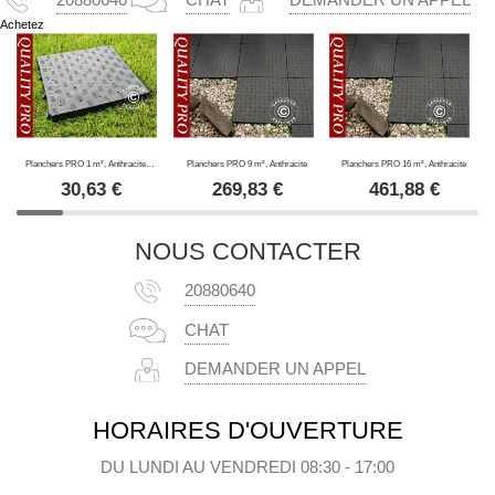
Achetez
Planchers PRO 1 m², Anthracite (4 pc.)
Planchers PRO 9 m², Anthracite
Planchers PRO 16 m², Anthracite
30,63
€
269,83
€
461,88
€
NOUS CONTACTER
20880640
CHAT
DEMANDER UN APPEL
HORAIRES D'OUVERTURE
DU LUNDI AU VENDREDI 08:30 - 17:00