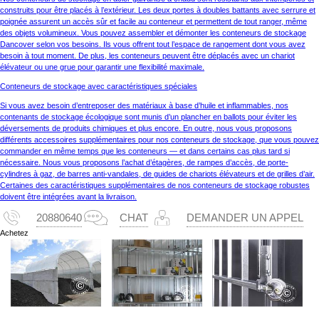
construits pour être placés à l’extérieur. Les deux portes à doubles battants avec serrure et
poignée assurent un accès sûr et facile au conteneur et permettent de tout ranger, même
des objets volumineux. Vous pouvez assembler et démonter les conteneurs de stockage
Dancover selon vos besoins. Ils vous offrent tout l’espace de rangement dont vous avez
besoin à tout moment. De plus, les conteneurs peuvent être déplacés avec un chariot
élévateur ou une grue pour garantir une flexibilité maximale.
Conteneurs de stockage avec caractéristiques spéciales
Si vous avez besoin d’entreposer des matériaux à base d’huile et inflammables, nos
contenants de stockage écologique sont munis d’un plancher en ballots pour éviter les
déversements de produits chimiques et plus encore. En outre, nous vous proposons
différents accessoires supplémentaires pour nos conteneurs de stockage, que vous pouvez
commander en même temps que les conteneurs — et dans certains cas plus tard si
nécessaire. Nous vous proposons l’achat d’étagères, de rampes d’accès, de porte-
cylindres à gaz, de barres anti-vandales, de guides de chariots élévateurs et de grilles d’air.
Certaines des caractéristiques supplémentaires de nos conteneurs de stockage robustes
doivent être intégrées avant la livraison.
20880640
CHAT
DEMANDER UN APPEL
Achetez