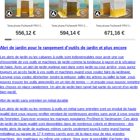
Tente pliante FleXtents® PRO 2x2m, PVC, Tente de chantier, ignifuge, 4 parois latérales incluses
Tente pliante FleXtents® PRO 2,5x2,5m, PVC, Tente de chantier, ignifuge, 4 parois latérales incluses
Tente pliante FleXtents® PRO 3x3m, PVC, Tente de chantier, ignifuge, 4 parois latérales incl.
556,12
€
594,14
€
671,16
€
Abri de jardin pour le rangement d’outils de jardin et plus encore
Les abris de jardin ou les cabanes à outils sont indispensables pour avoir une vue
d’ensemble de vos outils et machines de jardin comme la tondeuse à gazon et le sécateur
de haies. Avec un abri de jardin quelque part dans votre jardin ou cour arrière, vous aurez
toujours un accès facile à vos outils et machines quand vous voulez faire du jardinage.
Lorsque vous voulez désherber, tondre la pelouse, tailler les arbres ou tailler la haie, vous
pouvez trouver les outils appropriés en un rien de temps — et ensuite vous pouvez remettre
les choses en place rapidement. Un abri de jardin bien rangé fait partie du secret d’un jardin
bien gardé.
Abri de jardin sans entretien en métal durable
Les abris de jardin ou les remises à outils en métal sans entretien sont un produit de haute
qualité dont vous pouvez profiter pendant de nombreuses années sans avoir à vous soucier
de l’entretien. Dancover propose les marques populaires ProShed et Yardmaster. Ces abris
de jardin de haute qualité sont disponibles dans de nombreux coloris et dimensions - des
petits abris de jardin de quelques mètres carrés seulement jusqu’à notre grand hangar
métallique ou garage de 17,4 mètres carrés avec de la place pour de plus grandes
machines, des matériaux ou même une voiture. Vous avez la possibilité d’acheter des