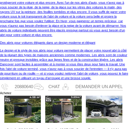
protègeront votre voiture et plus encore. Avec l’un de nos abris d’auto, vous n’avez pas à
vous soucier de la pluie, de la neige, de la glace sur les vitres des voitures le matin, des
rayons UV sur la peinture, des feuilles tombées et plus encore. Il vous suffit de garer votre
voiture sous le toit transparent de l’abri de voiture et la voiture sera belle et propre la
prochaine fois que vous voulez l’utiliser. En hiver, vous gagnerez un temps précieux, car
vous n’aurez pas besoin d’enlever la glace et la neige de la voiture avant de démarrer. Nos
abris de voiture individuels peuvent être placés presque partout où vous avez besoin d’un
abri pour votre voiture et plus encore.
Des abris pour voitures élégants dans un design moderne et élégant
Le design et le style de nos abris pour voiture permettent de placer votre nouvel abri à côté
de la plupart des types de maisons anciennes comme modernes. Les abris sont de couleur
neutre et presque invisibles grâce aux lignes fines et de la construction légère. Les abris
Dancover sont faciles à assembler et à monter si vous êtes deux pour faire le travail. Une
fois l’abri de voiture terminé, vous n’avez pas à vous soucier de l’entretien — il n’y aura pas
de pourriture ou de rouille — et si vous voulez nettoyer l’abri de voiture, vous pouvez le faire
simplement en utilisant un tuyau d’arrosage et une brosse souple.
20880640
CHAT
DEMANDER UN APPEL
Achetez