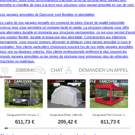
tempête et chevilles de mise à la terre pour sécuriser votre garage amovible en cas de vent.
Les garages amovibles de Dancover sont flexibles et abordables
Le cadre de nos garages portatifs est composé de tubes d’acier de qualité industrielle
conçus pour vous permettre un montage facile et rapide. La structure robuste vous offre
une alternative durable et résistante aux structures permanentes, ce qui vous permet d’avoir
une solution flexible, durable et beaucoup plus abordable. Contrairement aux bâtiments
permanents, vous pouvez toujours démonter et déplacer votre garage amovible si vous le
souhaitez. Nos clients particuliers choisissent souvent l’un de nos petits garages amovibles
pour une ou plusieurs voitures. Nos clients professionnels préfèrent le plus souvent les
grands garages amovibles ou les tentes de stockage pour entreposer plus de véhicules,
machines ou matériaux.
20880640
CHAT
DEMANDER UN APPEL
Achetez
Garage pliant FleX Carcover, 2,5x5m, Noir
Garage pliant (Moto), 1,88x3,45x1,9m, Gris
Garage pliant FleX Carcover, 2,5x5m, Rouge
611,73
€
205,42
€
611,73
€