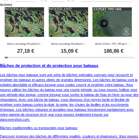
Achetez
Bâche camouflage Woodland 2,85x4m, 100g/m²
Bâche camouflage Woodland 1,9x3m, 100g/m²
Bâche 3,5x5m, TPO, 350 g/m², Vert
27,18
€
15,09
€
186,86
€
Bâches de protection et de protection pour bateaux
Les bâches pour bateaux sont une série de bâches spéciales conçues pour recouvrir et
protéger les bateaux et autres objets de grandes dimensions. Les bâches de bateau sont la
solution abordable et efficace lorsque vous voulez couvrir et protéger votre bateau. Vous
pouvez utiliser les bâches du bateau pour une courte période, ou vous pouvez l’utiliser pour
une période plus longue, comme lorsque vous sortez le bateau de l’eau en hiver ou pour des
réparations. Avec une bâche de bateau, vous disposez d’un moyen facile et flexible de
protéger votre bateau contre la pluie, la neige, les chutes de feuilles et les excréments
d’oiseaux. Les bâches robustes et durables pour bateaux fonctionnent parfaitement avec
notre gamme de structure en A, que vous pouvez également trouver sur
dancovershop.com.
Bâches traditionnelles ou translucides pour bateaux
Dancover propose des bâches de différentes qualités, couleurs et épaisseurs. Vous pouvez