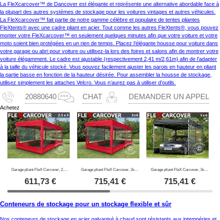
La FleXcarcover™ de Dancover est élégante et représente une alternative abordable face à
la plupart des autres systèmes de stockage pour les voitures vintages et autres véhicules.
La FleXcarcover™ fait partie de notre gamme célèbre et populaire de tentes pliantes
FleXtents® avec une cadre pliant en acier. Tout comme les autres FleXtents®, vous pouvez
monter votre FleXcarcover™ en seulement quelques minutes afin que votre voiture et votre
moto soient bien protégées en un rien de temps. Placez l’élégante housse pour voiture dans
votre garage ou abri pour voiture ou utilisez-la lors des foires et salons afin de montrer votre
voiture élégamment. Le cadre est ajustable (respectivement 2,41 m/2,61m) afin de l’adapter
à la taille du véhicule stocké. Vous pouvez facilement ajuster les parois en hauteur en pliant
la partie basse en fonction de la hauteur désirée. Pour assembler la housse de stockage,
utilisez simplement les attaches Velcro. Vous n’aurez pas à utiliser d’outils.
20880640
CHAT
DEMANDER UN APPEL
Achetez
Garage pliant FleX Carcover, 2,5x5m, Rouge
Garage pliant FleX Carcover, 3x6m, Rouge
Garage pliant FleX Carcover, 3x6m, Noir
611,73
€
715,41
€
715,41
€
Conteneurs de stockage pour un stockage flexible et sûr
Nos conteneurs de stockage en acier galvanisé à chaud sont résistants aux intempéries et