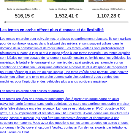
Tente de stockage Basic, 4x8m, PE 300, Gris
Tente de Stockage PRO 5x8x2,5x3,89m, PVC, Gris
Tente de Stockage PRO 5x4x2x3,39m, PVC, Gris
516,15
€
1.532,41
€
1.107,28
€
Les tentes en arche offrent plus d’espace et de flexibilité
Les tentes en arche sont polyvalentes, pratiques et extrêmement robustes. Ils sont parfaits
pour de nombreux usages dans la plupart des métiers et sont souvent utilisés dans le
domaine de la construction et de l’agriculture. Les tentes voûtées sont particulièrement
résistantes au vent, à la pluie et à la neige grâce à leur forme incurvée. Les tentes arquées
sont idéales comme espace de rangement supplémentaire et flexible pour les véhicules, les
matériaux, le bétail et le fourrage et comme lieu de travail protégé, par exemple sur un
chantier de construction. Lorsqu’une entreprise a besoin de plus d’espace de rangement
pour une période plus courte ou plus longue, une tente voûtée sera parfaite. Vous pouvez
également utiliser une tente en arche comme salle d’exposition si vous vendez des
machines pour l’agriculture, des véhicules plus grands ou divers matériaux.
Les tentes en arche sont solides et durables
Les tentes arquées de Dancover sont fabriquées à partir d’un solide cadre en acier
galvanisé, facile à monter sans outils spéciaux. Le cadre est extrêmement stable en raison
de la faible distance entre les arceaux. La housse est fabriquée en PVC robuste de 600
g/m2, 100 % imperméable et résistant aux UV. Ensemble, il vous donne une structure très
solide, stable et durable, qui peut être une alternative évidente et économique à une
structure permanente. Vous avez des questions sur les tentes arquées ou autres choses
concernant le Dancovershop.com ? Veuillez contacter l’un de nos experts par téléphone,
mail, Skype ou Chat.