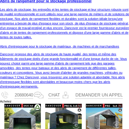
Abris de rangement pour le stockage professionnel
Les abris de stockage, les entrepôts et les tentes de stockage et leur structure robuste sont
de qualité professionnelle et sont utilisés pour une large gamme de métiers et de solutions de
stockage. Nos abris de rangement flexibles et durables sont la solution idéale lorsqu’une
entreprise a besoin de plus d’espace pour son stock, de plus d’espace de stockage général,
d’un espace de travail protégé et plus encore. Dancover est le premier fournisseur européen
d’abris et de tentes de rangement professionnels et dispose d’une large gamme d’abris et de
tentes de toutes tailles.
Abris d’entreposage pour le stockage de matériaux, de machines et de marchandises
Dancover propose des abris de stockage de haute qualité, des tentes et même des
bâtiments de stockage dotés d’une grande fonctionnalité et d’une longue durée de vie. Vous
pouvez choisir parmi une large gamme d’abris de rangement tels que des garages
amovibles, des tentes pour bateaux et des abris de rangement de différentes tailles,
couleurs et conceptions. Vous avez besoin d’abriter de grandes machines, véhicules ou
matériaux ? Chez Dancover, vous trouverez une solution adaptée et abordable. Nos abris
d’entreposage flexibles sont abordables et beaucoup moins chers que les abris
d’entreposage permanents.
20880640
CHAT
DEMANDER UN APPEL
Achetez