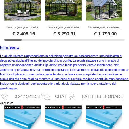
Serra orangerie, gazebo in vetro 8,06m², 2,82x2,86x2,8m con base, Nero
Serra orangerie, gazebo in vetro 12m², 4,2x2,86x2,84m con base, Nero
Serra orangerie in policarbonato VICTORY, 10,41m², Palram/Canopia, 3,66x3,05x2,69m, Grigio
€
2.406,16
€
3.290,91
€
1.799,00
Film Serra
Le aiuole rialzate rappresentano la soluzione perfetta se desideri avere una bellissima e
decorativa aiuola all'interno del tuo giardino o cortile. Le aiuole rialzate sono in grado di
ospitare un'abbondanza di tutti i tipi di fiori ed è facile prendersi cura e mantenere i fiori
all'interno di un'aiuola rialzata. I bordi manterranno i fiori all'interno dell'aiuola e impediranno ai
fiori di moltiplicarsi come molte specie tendono a fare se non regolate. Le nostre diverse
aiuole rialzate sono facili da montare e i materiali durevoli le rendono esenti da manutenzione.
Inoltre, se lo desideri, puoi spostare le varie aiuole rialzate per la nuova stagione del
giardinaggio.
0 247 921198
CHAT
FATTI TELEFONARE
Acquista!