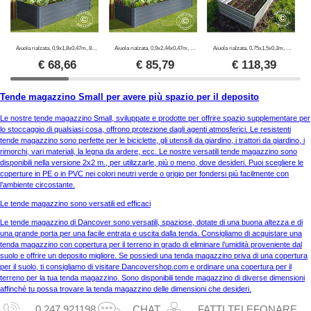
Aiuola rialzata, 0,9x1,8x0,47m, 800l, Antracite
Aiuola rialzata, 0,9x2,44x0,47m, 1000l, Antracite
Aiuola rialzata, 0,75x1,5x0,3m, Argento
€
68,66
€
85,79
€
118,39
Tende magazzino Small per avere più spazio per il deposito
Le nostre tende magazzino Small, sviluppate e prodotte per offrire spazio supplementare per
lo stoccaggio di qualsiasi cosa, offrono protezione dagli agenti atmosferici. Le resistenti
tende magazzino sono perfette per le biciclette, gli utensili da giardino, i trattori da giardino, i
rimorchi, vari materiali, la legna da ardere, ecc. Le nostre versatili tende magazzino sono
disponibili nella versione 2x2 m., per utilizzarle, più o meno, dove desideri. Puoi scegliere le
coperture in PE o in PVC nei colori neutri verde o grigio per fondersi più facilmente con
l’ambiente circostante.
Le tende magazzino sono versatili ed efficaci
Le tende magazzino di Dancover sono versatili, spaziose, dotate di una buona altezza e di
una grande porta per una facile entrata e uscita dalla tenda. Consigliamo di acquistare una
tenda magazzino con copertura per il terreno in grado di eliminare l’umidità proveniente dal
suolo e offrire un deposito migliore. Se possiedi una tenda magazzino priva di una copertura
per il suolo, ti consigliamo di visitare Dancovershop.com e ordinare una copertura per il
terreno per la tua tenda magazzino. Sono disponibili tende magazzino di diverse dimensioni
affinché tu possa trovare la tenda magazzino delle dimensioni che desideri.
0 247 921198
CHAT
FATTI TELEFONARE