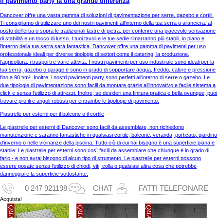
Il pavimento party fa una grande differenza
Dancover offre una vasta gamma di soluzioni di pavimentazione per serre, gazebo e cortili.
Ti consigliamo di utilizzare uno dei nostri pavimenti all'interno della tua serra o aranciera, al
posto dell'erba o sopra le tradizionali lastre di pietra, per conferire una piacevole sensazione
di stabilità e un tocco di lusso. I tuoi tavoli e le tue sedie rimarranno più stabili, in piano e
l'interno della tua serra sarà fantastica. Dancover offre una gamma di pavimenti per uso
professionale ideali per diverse tipologie di settori come il catering, la produzione,
l'agricoltura, i trasporti e varie attività. I nostri pavimenti per uso industriale sono ideali per la
tua serra, gazebo o garage e sono in grado di sopportare acqua, freddo, calore e pressione
fino a 90 t/m². Inoltre, i nostri pavimenti party sono perfetti all'interno di serre o gazebo. Le
due tipologie di pavimentazione sono facili da montare grazie all’innovativo e facile sistema a
click e senza l'utilizzo di attrezzi. Inoltre, se desideri una finitura pratica e bella ovunque, puoi
trovare profili e angoli robusti per entrambe le tipologie di pavimento.
Piastrelle per esterni per il balcone o il cortile
Le piastrelle per esterni di Dancover sono facili da assemblare, non richiedono
manutenzione e saranno fantastiche in qualsiasi cortile, balcone, veranda, porticato, giardino
d’inverno o nelle vicinanze della piscina. Tutto ciò di cui hai bisogno è una superficie piana e
stabile. Le piastrelle per esterni sono così facili da assemblare che chiunque è in grado di
farlo - e non avrai bisogno di alcun tipo di strumento. Le piastrelle per esterni possono
essere posate senza l’utilizzo di chiodi, viti, colla o qualsiasi altra cosa che potrebbe
danneggiare la superficie sottostante.
0 247 921198
CHAT
FATTI TELEFONARE
Acquista!