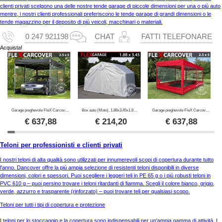
clienti privati scelgono una delle nostre tende garage di piccole dimensioni per una o più auto
mentre, i nostri clienti professionali preferiscono le tende garage di grandi dimensioni o le
tende magazzino per il deposito di più veicoli, macchinari o materiali.
0 247 921198
CHAT
FATTI TELEFONARE
Acquista!
Garage pieghevole FleX Carcover, 2,5x5m, Nero
Box auto (Moto), 1,88x3,45x1,9m, Grigio
Garage pieghevole FleX Carcover, 2,5x5m, Rosso
€
637,88
€
214,20
€
637,88
Teloni per professionisti e clienti privati
I nostri teloni di alta qualità sono utilizzati per innumerevoli scopi di copertura durante tutto
l'anno. Dancover offre la più ampia selezione di resistenti teloni disponibili in diverse
dimensioni, colori e spessori. Puoi scegliere i leggeri teli in PE 65 g o i più robusti teloni in
PVC 610 g – puoi persino trovare i teloni ritardanti di fiamma. Scegli il colore bianco, grigio,
verde, azzurro e trasparente (rinforzato) – puoi trovare teli per qualsiasi scopo.
Teloni per tutti i tipi di copertura e protezione
I teloni per lo stoccaggio e la copertura sono indispensabili per un'ampia gamma di attivitá. I