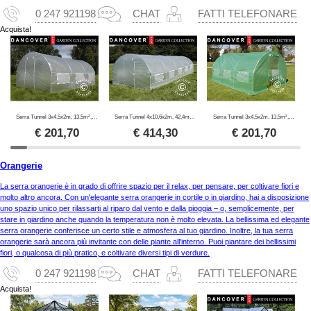
0 247 921198
CHAT
FATTI TELEFONARE
Acquista!
Serra Tunnel 3x4,5x2m, 13,5m², Transparente
Serra Tunnel 4x10,6x2m, 42,4m², Transparente
Serra Tunnel 3x4,5x2m, 13,5m², Verde
€
201,70
€
414,30
€
201,70
Orangerie
La serra orangerie è in grado di offrire spazio per il relax, per pensare, per coltivare fiori e
molto altro ancora. Con un'elegante serra orangerie in cortile o in giardino, hai a disposizione
uno spazio unico per rilassarti al riparo dal vento e dalla pioggia – o, semplicemente, per
stare in giardino anche quando la temperatura non è molto elevata. La bellissima ed elegante
serra orangerie conferisce un certo stile e atmosfera al tuo giardino. Inoltre, la tua serra
orangerie sarà ancora più invitante con delle piante all'interno. Puoi piantare dei bellissimi
fiori, o qualcosa di più pratico, e coltivare diversi tipi di verdure.
0 247 921198
CHAT
FATTI TELEFONARE
Acquista!