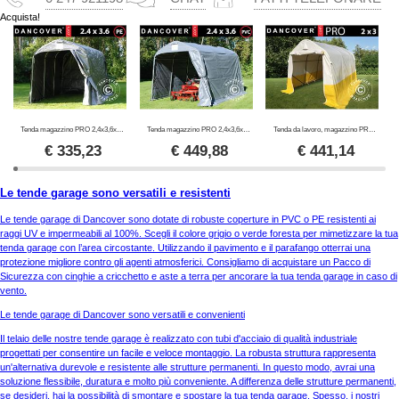
Acquista!
Tenda magazzino PRO 2,4x3,6x2,34m PE, Grigio
Tenda magazzino PRO 2,4x3,6x2,34m PVC, Grigio
Tenda da lavoro, magazzino PRO 2x3x2m, PVC, Bianco/Giallo, Ritardante di fiamma
€
335,23
€
449,88
€
441,14
Le tende garage sono versatili e resistenti
Le tende garage di Dancover sono dotate di robuste coperture in PVC o PE resistenti ai
raggi UV e impermeabili al 100%. Scegli il colore grigio o verde foresta per mimetizzare la tua
tenda garage con l’area circostante. Utilizzando il pavimento e il parafango otterrai una
protezione migliore contro gli agenti atmosferici. Consigliamo di acquistare un Pacco di
Sicurezza con cinghie a cricchetto e aste a terra per ancorare la tua tenda garage in caso di
vento.
Le tende garage di Dancover sono versatili e convenienti
Il telaio delle nostre tende garage è realizzato con tubi d'acciaio di qualità industriale
progettati per consentire un facile e veloce montaggio. La robusta struttura rappresenta
un'alternativa durevole e resistente alle strutture permanenti. In questo modo, avrai una
soluzione flessibile, duratura e molto più conveniente. A differenza delle strutture permanenti,
se desideri, hai la possibilità di smontare e spostare la tua tenda garage. Spesso, i nostri