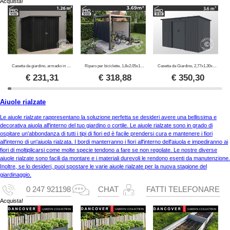
Acquista!
Casetta da giardino, armadio in metallo 1,47x0,86x1,34m, 1,26m², ProShed®, Antracite
Riparo per biciclette, 1,8x2,05x1,93m, ProShed®, Antracite
Casetta da Giardino, 2,77x1,30x1,73m, 3,6m², ProShed®, Antracite
€
231,31
€
318,88
€
350,30
Aiuole rialzate
Le aiuole rialzate rappresentano la soluzione perfetta se desideri avere una bellissima e
decorativa aiuola all'interno del tuo giardino o cortile. Le aiuole rialzate sono in grado di
ospitare un'abbondanza di tutti i tipi di fiori ed è facile prendersi cura e mantenere i fiori
all'interno di un'aiuola rialzata. I bordi manterranno i fiori all'interno dell'aiuola e impediranno ai
fiori di moltiplicarsi come molte specie tendono a fare se non regolate. Le nostre diverse
aiuole rialzate sono facili da montare e i materiali durevoli le rendono esenti da manutenzione.
Inoltre, se lo desideri, puoi spostare le varie aiuole rialzate per la nuova stagione del
giardinaggio.
0 247 921198
CHAT
FATTI TELEFONARE
Acquista!