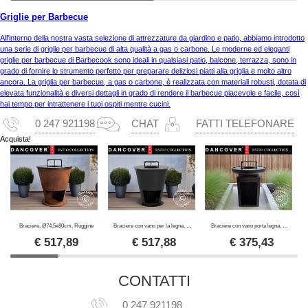
Griglie per Barbecue
All'interno della nostra vasta selezione di attrezzature da giardino e patio, abbiamo introdotto
una serie di griglie per barbecue di alta qualità a gas o carbone. Le moderne ed eleganti
griglie per barbecue di Barbecook sono ideali in qualsiasi patio, balcone, terrazza, sono in
grado di fornire lo strumento perfetto per preparare deliziosi piatti alla griglia e molto altro
ancora. La griglia per barbecue, a gas o carbone, è realizzata con materiali robusti, dotata di
elevata funzionalità e diversi dettagli in grado di rendere il barbecue piacevole e facile, così
hai tempo per intrattenere i tuoi ospiti mentre cucini.
0 247 921198
CHAT
FATTI TELEFONARE
Acquista!
Braciere, Ø74,5x80cm, Ruggine
Braciere con vano per la legna, Ø74,5x80cm, Nero
Braciere con vano porta legna, Ø60x73cm, Nero
€
517,89
€
517,88
€
375,43
CONTATTI
0 247 921198