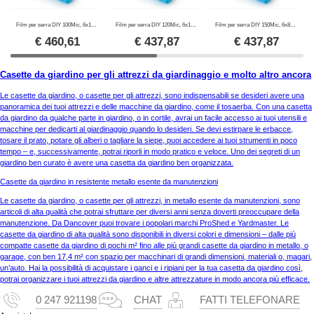
Film per serra DIY 100Mic, 6x120m, 1 rotolo, Trasparente
Film per serra DIY 120Mic, 6x100m, 1 rotolo, Trasparente
Film per serra DIY 150Mic, 6x80m, 1 rotolo, Trasparente
€
460,61
€
437,87
€
437,87
Casette da giardino per gli attrezzi da giardinaggio e molto altro ancora
Le casette da giardino, o casette per gli attrezzi, sono indispensabili se desideri avere una
panoramica dei tuoi attrezzi e delle macchine da giardino, come il tosaerba. Con una casetta
da giardino da qualche parte in giardino, o in cortile, avrai un facile accesso ai tuoi utensili e
macchine per dedicarti al giardinaggio quando lo desideri. Se devi estirpare le erbacce,
tosare il prato, potare gli alberi o tagliare la siepe, puoi accedere ai tuoi strumenti in poco
tempo – e, successivamente, potrai riporli in modo pratico e veloce. Uno dei segreti di un
giardino ben curato è avere una casetta da giardino ben organizzata.
Casette da giardino in resistente metallo esente da manutenzioni
Le casette da giardino, o casette per gli attrezzi, in metallo esente da manutenzioni, sono
articoli di alta qualità che potrai sfruttare per diversi anni senza doverti preoccupare della
manutenzione. Da Dancover puoi trovare i popolari marchi ProShed e Yardmaster. Le
casette da giardino di alta qualità sono disponibili in diversi colori e dimensioni – dalle più
compatte casette da giardino di pochi m² fino alle più grandi casette da giardino in metallo, o
garage, con ben 17,4 m² con spazio per macchinari di grandi dimensioni, materiali o, magari,
un’auto. Hai la possibilità di acquistare i ganci e i ripiani per la tua casetta da giardino così,
potrai organizzare i tuoi attrezzi da giardino e altre attrezzature in modo ancora più efficace.
0 247 921198
CHAT
FATTI TELEFONARE