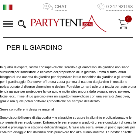
CHAT
0 247 921198
0
PER IL GIARDINO
In qualità di esperti, siamo consapevoli che l’arredo e gli ombrelloni da giardino non siano
sufficienti per soddisfare le richieste del proprietario di un giardino. Prima di tutto, avrai
bisogno di una casetta da giardino per depositare le tue macchine da giardino e gli utensili
per il giardinaggio. Dancover offre una vasta gamma di casette da giardino in metallo, o
policarbonato di diverse dimensioni e design. Potrebbe tornarti utile una tettoia per auto o una
tenda garage per proteggere la tua auto e molto altro ancora dalla pioggia, neve, polvere,
foglie, ecc. Infine, il tuo giardino avrà un aspetto meraviglioso con una serra di Dancover,
grazie alla quale potrai coltivare i prodotti che hai sempre desiderato.
Serre con differenti design e materiali
Sono disponibili serre di alta qualità – le classiche strutture in alluminio e policarbonato e le
convenienti serre polytunnel. Entrambe le serre sono in grado di creare condizioni di crescita
ideali e prolungare la stagione del giardinaggio. Grazie alla serra, avrai un posto speciale per
coltivare ortaggi e fiori dall’inizio della primavera fino all’autunno inoltrato. Le nostre casette