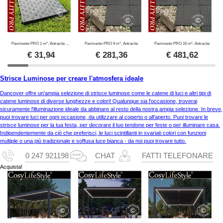
Pavimento PRO 1 m², Antracite (4 pz.)
Pavimento PRO 9 m², Antracite
Pavimento PRO 16 m², Antracite
€
31,94
€
281,36
€
481,62
Strisce Luminose per creare l'atmosfera ideale
Dancover offre un'ampia selezione di strisce luminose come le catene di luci e altri tipi di
catene luminose di diverse lunghezze e colori! Qualunque sia l'occasione, troverai
sicuramente l'illuminazione ideale da abbinare al resto della nostra ampia selezione. In breve,
puoi trovare luci per ogni occasione, da utilizzare al coperto o all'aperto. Puoi trovare le
strisce luminose per la tua festa, per decorare il tuo tendone per feste o per illuminare casa.
Indipendentemente da ciò che preferisci, le luci scintillanti in svariati colori con funzioni
multiple o una più tradizionale e soffusa luce bianca - da noi puoi trovare tutto.
0 247 921198
CHAT
FATTI TELEFONARE
Acquista!