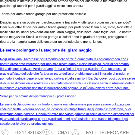
da giardino in metallo o in policarbonato offrono spazio per custodire le tue macchine da
giardino, gli utensili per il giardinaggio e molto altro ancora.
Tettoia per auto e tenda garage per una protezione ottimale
Desideri avere un posto per parcheggiare la tua auto – tutti i giorni o per un certo periodo?
Dancover offre tettoie per auto e tende garage per proteggere la tua auto, moto, biciclette e
molte altro dai danni provocati dal sole, dalla pioggia, dalla neve, dalle foglie, ecc. Le nostre
tende magazzino Small, le tende garage e i teloni sono in grado di coprire, proteggere e
riparare la maggior parte delle cose per un periodo più, o meno, lungo.
Le serre prolungano la stagione del giardinaggio
Negli ultimi anni, l'interesse per il mondo delle serre è aumentato in contemporanea con il
nostro crescente interesse per uno stile di vita sano e il cibo biologico. Molti di noi amano
l'idea di poter coltivare verdure sane, frutta e fiori nel proprio giardino. Con una serra, e
grazie all’aiuto del sole che farà gran parte del lavoro, chiunque sarà in grado di produrre
pomodori, cetrioli, peperoncini, uva o coltivare bellissimi fiori. Da Dancover puoi trovare serre
di diverse dimensioni e realizzate con materiali differenti - la classica serra in alluminio dotata
di robuste e resistenti finestre in policarbonato oppure, le più convenienti serre polytunnel.
Serre per gli amanti del giardinaggio e i professionisti
Le serre di Dancover non richiedono molta manutenzione e possono essere utilizzate per
coltivare frutta, verdura oppure, se desideri un rifugio tranquillo quando c’è maltempo, puoi
utilizzarle come gazebo. Dancover offre una vasta gamma di serre di diverse dimensioni per
gli amanti del giardinaggio e per i giardinieri semi-professionisti, che hanno bisogno di più
spazio per le diverse produzioni, ecc.
0 247 921198
CHAT
FATTI TELEFONARE