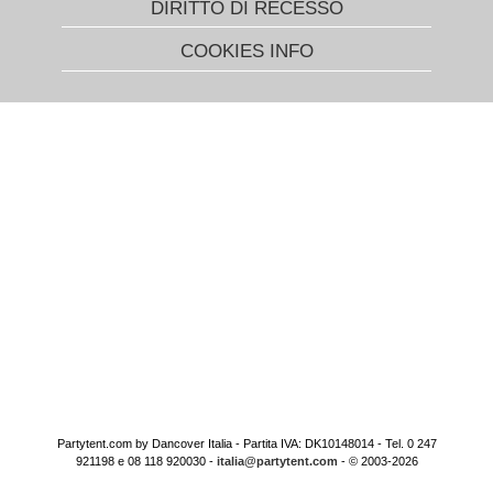
DIRITTO DI RECESSO
COOKIES INFO
Partytent.com by Dancover Italia - Partita IVA: DK10148014 - Tel. 0 247
921198 e 08 118 920030 -
italia@partytent.com
- © 2003-2026