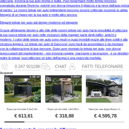
utilizzarla, troverai la tua auto pronta e pulita. Puoi risparmiare molto tempo prezioso,
soprattutto durante l'inverno, poiché non dovrai rimuovere il ghiaccio e la neve dall’auto prima
di partire. Le nostre tettoie per auto indipendenti possono essere collocate ovunque tu abbia
bisogno di un riparo per la tua auto e molto altro ancora.
Eleganti tettoie per auto dal design moderno ed elegante
Grazie all’elegante design e allo stile delle nostre tettoie per auto hai la possibilità di utilizzare
la tua nuova tettoia per auto nelle vicinanze della maggior parte degli edifici, antichi o
moderni. I colori delle tettoie per auto sono neutri e quasi invisibili grazie alle linee sottili e alla
struttura leggera. Le tettoie per auto di Dancover sono facili da assemblare e da montare
con la collaborazione di due persone. Dopo aver montato la tettoia per auto, non dovrai
preoccuparti del mantenimento - non troverai ruggine, marciume o lacerazioni - e se desideri
pulire la tettoia, puoi utilizzare un tubo dell’acqua e una spazzola morbida.
0 247 921198
CHAT
FATTI TELEFONARE
Acquista!
Riparo per biciclette 2,14x2,14x2,04m, 4,57m2, ProShed®, Antracite
Riparo per biciclette, 1,8x2,05x1,93m, ProShed®, Antracite
Tettoia per auto doppia Boston, 6x5x2,4m, Grigio
€
613,61
€
318,88
€
4.595,78