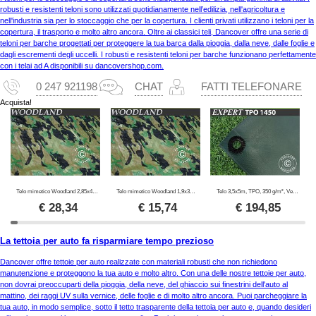
robusti e resistenti teloni sono utilizzati quotidianamente nell’edilizia, nell'agricoltura e
nell'industria sia per lo stoccaggio che per la copertura. I clienti privati utilizzano i teloni per la
copertura, il trasporto e molto altro ancora. Oltre ai classici teli, Dancover offre una serie di
teloni per barche progettati per proteggere la tua barca dalla pioggia, dalla neve, dalle foglie e
dagli escrementi degli uccelli. I robusti e resistenti teloni per barche funzionano perfettamente
con i telai ad A disponibili su dancovershop.com.
0 247 921198
CHAT
FATTI TELEFONARE
Acquista!
Telo mimetico Woodland 2,85x4m, 100g/m²
Telo mimetico Woodland 1,9x3m, 100g/m²
Telo 3,5x5m, TPO, 350 g/m², Verde
€
28,34
€
15,74
€
194,85
La tettoia per auto fa risparmiare tempo prezioso
Dancover offre tettoie per auto realizzate con materiali robusti che non richiedono
manutenzione e proteggono la tua auto e molto altro. Con una delle nostre tettoie per auto,
non dovrai preoccuparti della pioggia, della neve, del ghiaccio sui finestrini dell'auto al
mattino, dei raggi UV sulla vernice, delle foglie e di molto altro ancora. Puoi parcheggiare la
tua auto, in modo semplice, sotto il tetto trasparente della tettoia per auto e, quando desideri