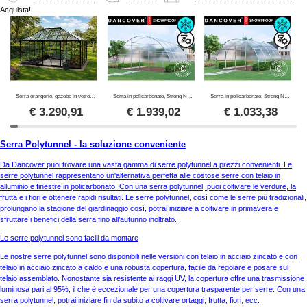
Acquista!
Serra orangerie, gazebo in vetro 12m², 4,2x2,86x2,84m con base, Nero
Serra in policarbonato, Strong NOVA 24m², 6x4m, Argento
Serra in policarbonato, Strong NOVA 16m², 4x4m, Argento
€
3.290,91
€
1.939,02
€
1.033,38
Serra Polytunnel - la soluzione conveniente
Da Dancover puoi trovare una vasta gamma di serre polytunnel a prezzi convenienti. Le
serre polytunnel rappresentano un'alternativa perfetta alle costose serre con telaio in
alluminio e finestre in policarbonato. Con una serra polytunnel, puoi coltivare le verdure, la
frutta e i fiori e ottenere rapidi risultati. Le serre polytunnel, così come le serre più tradizionali,
prolungano la stagione del giardinaggio così, potrai iniziare a coltivare in primavera e
sfruttare i benefici della serra fino all’autunno inoltrato.
Le serre polytunnel sono facili da montare
Le nostre serre polytunnel sono disponibili nelle versioni con telaio in acciaio zincato e con
telaio in acciaio zincato a caldo e una robusta copertura, facile da regolare e posare sul
telaio assemblato. Nonostante sia resistente ai raggi UV, la copertura offre una trasmissione
luminosa pari al 95%, il che è eccezionale per una copertura trasparente per serre. Con una
serra polytunnel, potrai iniziare fin da subito a coltivare ortaggi, frutta, fiori, ecc.