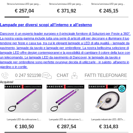
Striscia luminosa LED per pergola San Pablo 4x4m, 4 pz., Bianco caldo
Striscia luminosa LED per pergola San Pablo 4x5,8m, 6 pz., Bianco caldo
Striscia luminosa LED per pergola San Pablo 3x4m, 4 pz., Bianco caldo
€
257,04
€
371,92
€
245,15
Lampade per diversi scopi all'interno e all'esterno
Dancover è un esperto leader europeo e il principale fornitore di Soluzioni per Feste a 360°.
La nostra vasta gamma include tutta una serie di articoli utili per decorare e illuminare il tuo
tendone per feste e casa tua, tra cui le eleganti lampade a LED di alta qualità – lampade da
pavimento, lampade da tavolo e lampade per ombrellone. La nostra bellissima selezione di
lampade LED offre design contemporanei e la possibilità di cambiare il colore della luce con
un telecomando. Le lampade LED da pavimento di Dancover, le lampade da tavolo e
lampade per ombrellone sono perfette ovunque decida di utilizzarle - in salotto, all'aperto in
giardino o in cortile.
0 247 921198
CHAT
FATTI TELEFONARE
Acquista!
Lampada LED da coltivazione 1,26m, Grigio
Lampada LED da coltivazione 1,26m, 2 lampade, Grigio
Lampada industriale LED, Ø27x11,5cm, con sensore/RC, Nero
€
180,50
€
287,54
€
314,83